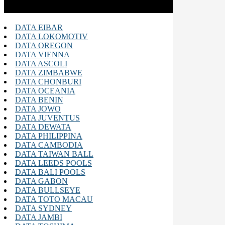
DATA TOGEL
DATA EIBAR
DATA LOKOMOTIV
DATA OREGON
DATA VIENNA
DATA ASCOLI
DATA ZIMBABWE
DATA CHONBURI
DATA OCEANIA
DATA BENIN
DATA JOWO
DATA JUVENTUS
DATA DEWATA
DATA PHILIPPINA
DATA CAMBODIA
DATA TAIWAN BALL
DATA LEEDS POOLS
DATA BALI POOLS
DATA GABON
DATA BULLSEYE
DATA TOTO MACAU
DATA SYDNEY
DATA JAMBI