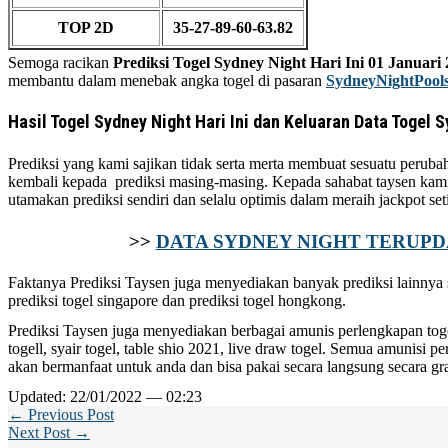
TOP 2D
35-27-89-60-63.82
Semoga racikan
Prediksi Togel Sydney Night Hari Ini 01 Januari
membantu dalam menebak angka togel di pasaran
SydneyNightPool
Hasil Togel Sydney Night Hari Ini dan Keluaran Data Togel 
Prediksi yang kami sajikan tidak serta merta membuat sesuatu peruba
kembali kepada prediksi masing-masing. Kepada sahabat taysen kami
utamakan prediksi sendiri dan selalu optimis dalam meraih jackpot set
>>
DATA SYDNEY NIGHT TERUPD
Faktanya Prediksi Taysen juga menyediakan banyak prediksi lainnya se
prediksi togel singapore dan prediksi togel hongkong.
Prediksi Taysen juga menyediakan berbagai amunis perlengkapan togel 
togell, syair togel, table shio 2021, live draw togel. Semua amunisi pe
akan bermanfaat untuk anda dan bisa pakai secara langsung secara grat
Updated: 22/01/2022 — 02:23
← Previous Post
Next Post →