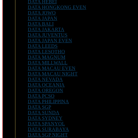
DATA HEBEI
DATA HONGKONG EVEN
DATA JOWO
DATA JAPAN
DATA BALI
DATA JAKARTA
DATA JUVENTUS
DATA JAPAN EVEN
DATA LEEDS
DATA LESOTHO
DATA MAGNUM
DATA MILLWALL
DATA MACAU EVEN
DATA MACAU NIGHT
DATA NEVADA
DATA OCEANIA
DATA OREGON
DATA PCSO
DATA PHILIPPINA
DATA SGP
DATA SUNDA
DATA SYDNEY
DATA SPANYOL
DATA SURABAYA
DATA SGP NIGHT