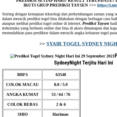
PREDIKSI SETIAP HARI? RESULT TERUPDATE?
IKUTI GRUP PREDIKSI TAYSEN >>>
https://t.m
Seiring dengan kemajuan teknologi dan perkembangan zaman yang se
dalam meracik prediksi togel bisa dilakukan dengan berbagai cara baik
ataupun melihat prediksi togel online di internet.
Prediksi Taysen
hadi
terkemuka yang berbasis online dan bisa di akses dimanapun dan ka
memudahkan para prediktor dalam meracik angka keluaran togel pas
>>
SYAIR TOGEL SYDNEY NIG
P
SydneyNight Terjitu Hari Ini
BBFS
63548
COLOK MACAU
8.0 / 5.9
ANGKA KUMAT
53 / 64 / 76
COLOK BEBAS
2 & 6
SHIO
Harimau