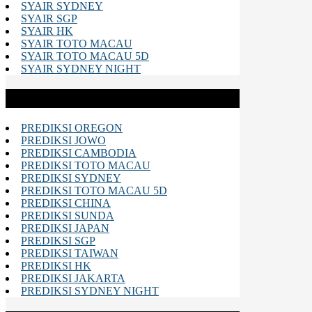
SYAIR SYDNEY
SYAIR SGP
SYAIR HK
SYAIR TOTO MACAU
SYAIR TOTO MACAU 5D
SYAIR SYDNEY NIGHT
PREDIKSI TOGEL
PREDIKSI OREGON
PREDIKSI JOWO
PREDIKSI CAMBODIA
PREDIKSI TOTO MACAU
PREDIKSI SYDNEY
PREDIKSI TOTO MACAU 5D
PREDIKSI CHINA
PREDIKSI SUNDA
PREDIKSI JAPAN
PREDIKSI SGP
PREDIKSI TAIWAN
PREDIKSI HK
PREDIKSI JAKARTA
PREDIKSI SYDNEY NIGHT