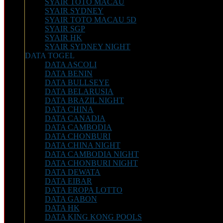
SYAIR TOTO MACAU
SYAIR SYDNEY
SYAIR TOTO MACAU 5D
SYAIR SGP
SYAIR HK
SYAIR SYDNEY NIGHT
DATA TOGEL
DATA ASCOLI
DATA BENIN
DATA BULLSEYE
DATA BELARUSIA
DATA BRAZIL NIGHT
DATA CHINA
DATA CANADIA
DATA CAMBODIA
DATA CHONBURI
DATA CHINA NIGHT
DATA CAMBODIA NIGHT
DATA CHONBURI NIGHT
DATA DEWATA
DATA EIBAR
DATA EROPA LOTTO
DATA GABON
DATA HK
DATA KING KONG POOLS