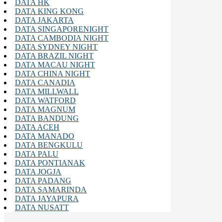
DATA HK
DATA KING KONG
DATA JAKARTA
DATA SINGAPORENIGHT
DATA CAMBODIA NIGHT
DATA SYDNEY NIGHT
DATA BRAZIL NIGHT
DATA MACAU NIGHT
DATA CHINA NIGHT
DATA CANADIA
DATA MILLWALL
DATA WATFORD
DATA MAGNUM
DATA BANDUNG
DATA ACEH
DATA MANADO
DATA BENGKULU
DATA PALU
DATA PONTIANAK
DATA JOGJA
DATA PADANG
DATA SAMARINDA
DATA JAYAPURA
DATA NUSATT