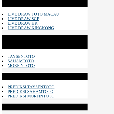
LIVE DRAW TERCEPAT
LIVE DRAW TOTO MACAU
LIVE DRAW SGP
LIVE DRAW HK
LIVE DRAW KINGKONG
BANDAR TOGEL ONLINE
TERPERCAYA
TAYSENTOTO
SAHAMTOTO
MORFINTOTO
PREDIKSI TOGEL ONLINE
PREDIKSI TAYSENTOTO
PREDIKSI SAHAMTOTO
PREDIKSI MORFINTOTO
VISITOR