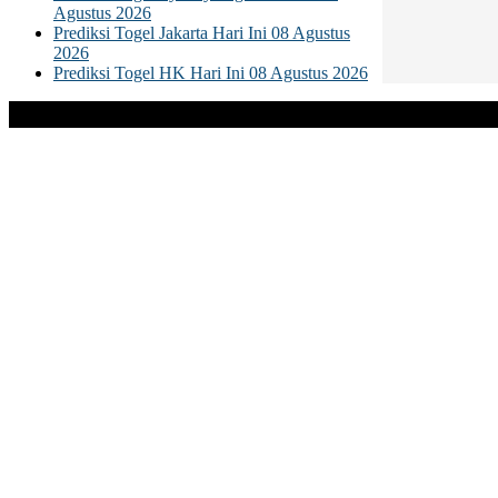
Agustus 2026
Prediksi Togel Jakarta Hari Ini 08 Agustus
2026
Prediksi Togel HK Hari Ini 08 Agustus 2026
Prediksi Togel, Data Live Keluaran Terbaru, Syair Togel Akurat © 2