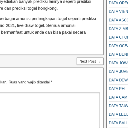
ediakan banyak prediksi lainnya seperti prediksi
DATA OR
re dan prediksi togel hongkong.
DATA VIE
erbagai amunisi perlengkapan togel seperti prediksi
DATA ASC
 shio 2021, live draw togel. Semua amunisi
DATA ZIM
n bermanfaat untuk anda dan bisa pakai secara
DATA CHO
DATA OCE
DATA BEN
Next Post →
DATA JOW
DATA JUV
DATA DEW
ikan.
Ruas yang wajib ditandai
*
DATA PHIL
DATA CAM
DATA TAI
DATA LEE
DATA BAL