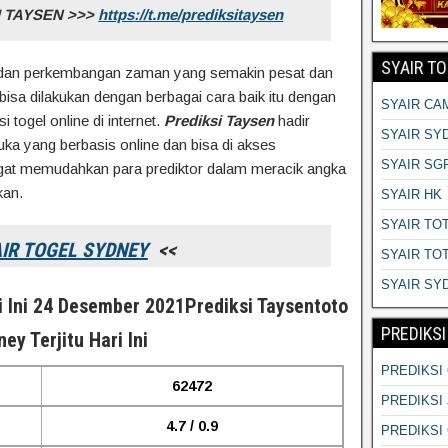
I TAYSEN >>>
https://t.me/prediksitaysen
SYAIR T
i dan perkembangan zaman yang semakin pesat dan
 bisa dilakukan dengan berbagai cara baik itu dengan
SYAIR CA
i togel online di internet.
Prediksi Taysen
hadir
SYAIR SY
uka yang berbasis online dan bisa di akses
SYAIR SG
at memudahkan para prediktor dalam meracik angka
kan.
SYAIR HK
SYAIR TO
IR TOGEL SYDNEY
<<
SYAIR TO
SYAIR SY
Prediksi Taysentoto
PREDIKSI
ey Terjitu Hari Ini
PREDIKSI
62472
PREDIKSI
4.7 / 0.9
PREDIKSI