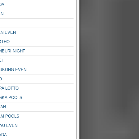
DA
AN
AN EVEN
OTHO
NBURI NIGHT
EI
NGKONG EVEN
O
PA LOTTO
GKA POOLS
WAN
AM POOLS
AU EVEN
ADA