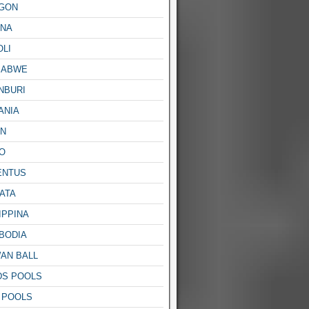
EGON
NNA
OLI
BABWE
NBURI
ANIA
IN
O
ENTUS
ATA
IPPINA
BODIA
WAN BALL
DS POOLS
I POOLS