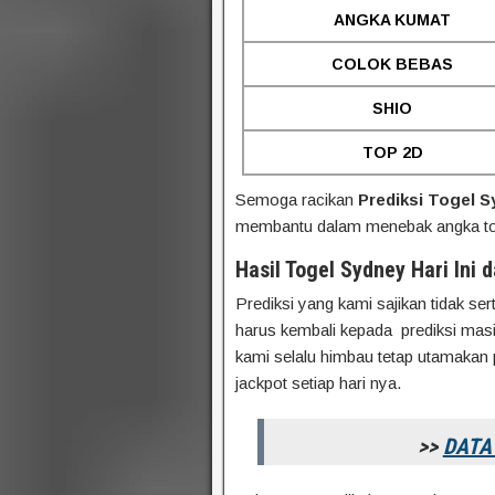
ANGKA KUMAT
COLOK BEBAS
SHIO
TOP 2D
Semoga racikan
Prediksi Togel S
membantu dalam menebak angka to
Hasil Togel Sydney Hari Ini
Prediksi yang kami sajikan tidak s
harus kembali kepada prediksi mas
kami selalu himbau tetap utamakan p
jackpot setiap hari nya.
>>
DATA