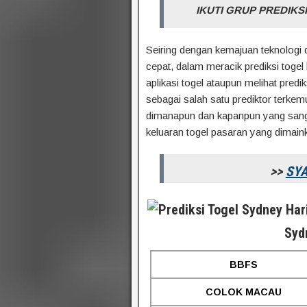
IKUTI GRUP PREDIKS
Seiring dengan kemajuan teknolog
cepat, dalam meracik prediksi togel
aplikasi togel ataupun melihat prediks
sebagai salah satu prediktor terkem
dimanapun dan kapanpun yang sang
keluaran togel pasaran yang dimain
>>
SYA
Sydn
BBFS
COLOK MACAU