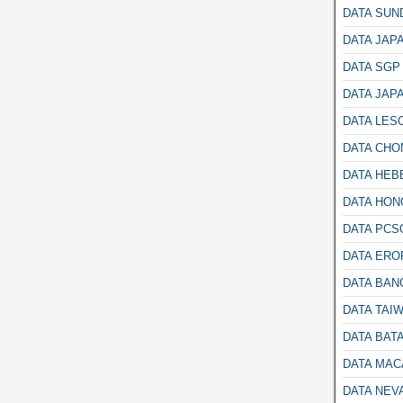
DATA SUN
DATA JAP
DATA SGP
DATA JAP
DATA LES
DATA CHO
DATA HEB
DATA HO
DATA PCS
DATA ERO
DATA BAN
DATA TAI
DATA BAT
DATA MAC
DATA NEV