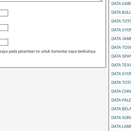
DATA GAB
DATA BUL
DATA TOT
DATA SYD
DATA JAM
DATA TOS
saya pada peramban ini untuk komentar saya berikutnya.
DATA SPA
DATA TEX
DATA SYD
DATA TOT
DATA CHI
DATA PAL
DATA BEL
DATA SUR
DATA LAM