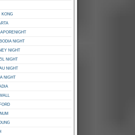
G KONG
ARTA
GAPORENIGHT
BODIA NIGHT
NEY NIGHT
IL NIGHT
AU NIGHT
A NIGHT
ADIA
LWALL
FORD
GNUM
DUNG
H