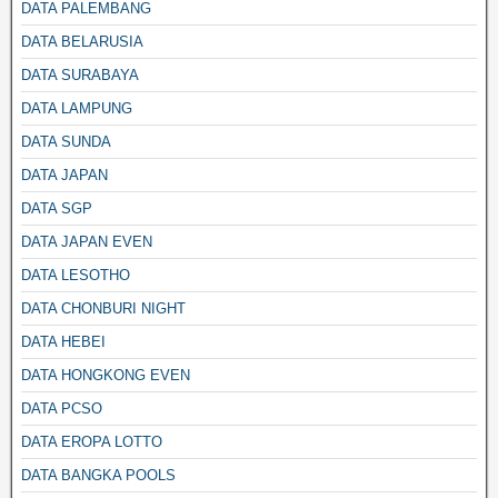
DATA PALEMBANG
DATA BELARUSIA
DATA SURABAYA
DATA LAMPUNG
DATA SUNDA
DATA JAPAN
DATA SGP
DATA JAPAN EVEN
DATA LESOTHO
DATA CHONBURI NIGHT
DATA HEBEI
DATA HONGKONG EVEN
DATA PCSO
DATA EROPA LOTTO
DATA BANGKA POOLS