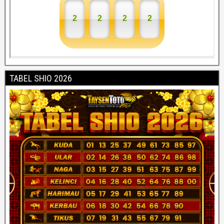
TABEL SHIO 2026