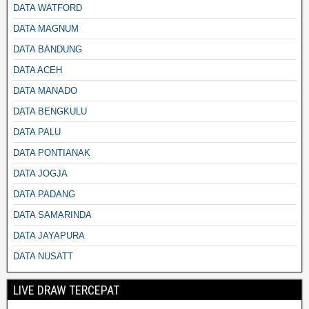
DATA WATFORD
DATA MAGNUM
DATA BANDUNG
DATA ACEH
DATA MANADO
DATA BENGKULU
DATA PALU
DATA PONTIANAK
DATA JOGJA
DATA PADANG
DATA SAMARINDA
DATA JAYAPURA
DATA NUSATT
LIVE DRAW TERCEPAT