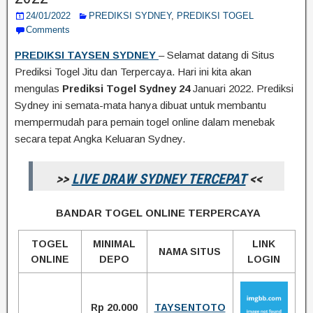
24/01/2022
PREDIKSI SYDNEY
,
PREDIKSI TOGEL
Comments
PREDIKSI TAYSEN SYDNEY
– Selamat datang di Situs
Prediksi Togel Jitu dan Terpercaya. Hari ini kita akan
mengulas
Prediksi Togel Sydney 24
Januari 2022. Prediksi
Sydney ini semata-mata hanya dibuat untuk membantu
mempermudah para pemain togel online dalam menebak
secara tepat Angka Keluaran Sydney.
>>
LIVE DRAW SYDNEY TERCEPAT
<<
BANDAR TOGEL ONLINE TERPERCAYA
TOGEL
MINIMAL
LINK
NAMA SITUS
ONLINE
DEPO
LOGIN
Rp 20.000
TAYSENTOTO