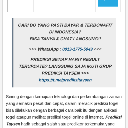
CARI BO YANG PASTI BAYAR & TERBONAFIT
DI INDONESIA?
BISA TANYA & CHAT LANGSUNG!!
>>>
WhatsApp :
0813-1775-5049
<<<
PREDIKSI SETIAP HARI? RESULT
TERUPDATE? LANGSUNG SAJA IKUTI GRUP
PREDIKSI TAYSEN >>>
https://t.me/prediksitaysen
Seiring dengan kemajuan teknologi dan perkembangan zaman
yang semakin pesat dan cepat, dalam meracik prediksi togel
bisa dilakukan dengan berbagai cara baik itu dengan aplikasi
togel ataupun melihat prediksi togel online di internet.
Prediksi
Taysen
hadir sebagai salah satu prediktor terkemuka yang