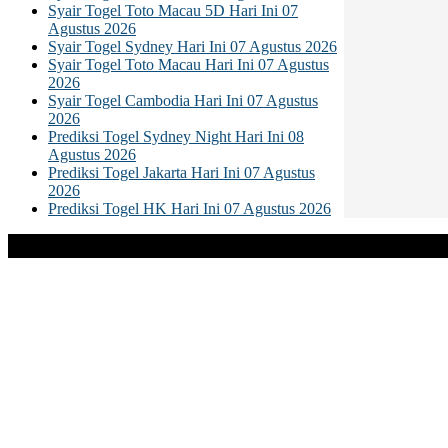
Syair Togel Toto Macau 5D Hari Ini 07
Agustus 2026
Syair Togel Sydney Hari Ini 07 Agustus 2026
Syair Togel Toto Macau Hari Ini 07 Agustus
2026
Syair Togel Cambodia Hari Ini 07 Agustus
2026
Prediksi Togel Sydney Night Hari Ini 08
Agustus 2026
Prediksi Togel Jakarta Hari Ini 07 Agustus
2026
Prediksi Togel HK Hari Ini 07 Agustus 2026
Prediksi Togel, Data Live Keluaran Terbaru, Syair Togel Akurat © 2