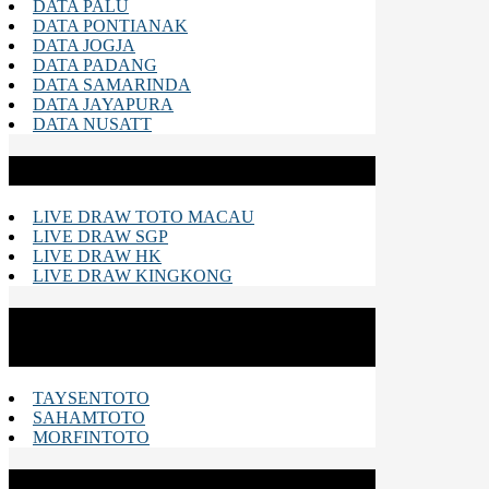
DATA PALU
DATA PONTIANAK
DATA JOGJA
DATA PADANG
DATA SAMARINDA
DATA JAYAPURA
DATA NUSATT
LIVE DRAW TERCEPAT
LIVE DRAW TOTO MACAU
LIVE DRAW SGP
LIVE DRAW HK
LIVE DRAW KINGKONG
BANDAR TOGEL ONLINE
TERPERCAYA
TAYSENTOTO
SAHAMTOTO
MORFINTOTO
PREDIKSI TOGEL ONLINE