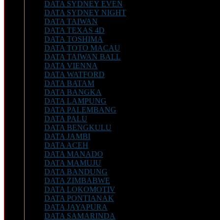
DATA SYDNEY EVEN
DATA SYDNEY NIGHT
DATA TAIWAN
DATA TEXAS 4D
DATA TOSHIMA
DATA TOTO MACAU
DATA TAIWAN BALL
DATA VIENNA
DATA WATFORD
DATA BATAM
DATA BANGKA
DATA LAMPUNG
DATA PALEMBANG
DATA PALU
DATA BENGKULU
DATA JAMBI
DATA ACEH
DATA MANADO
DATA MAMUJU
DATA BANDUNG
DATA ZIMBABWE
DATA LOKOMOTIV
DATA PONTIANAK
DATA JAYAPURA
DATA SAMARINDA