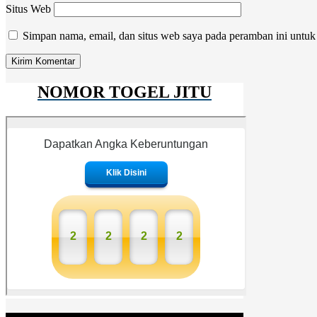
Situs Web
Simpan nama, email, dan situs web saya pada peramban ini untuk
NOMOR TOGEL JITU