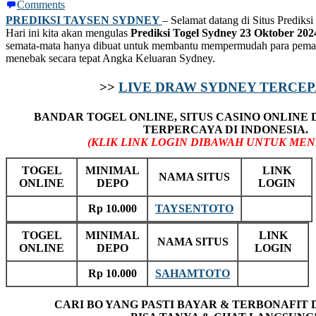
Comments
PREDIKSI TAYSEN SYDNEY
– Selamat datang di Situs Prediksi
Hari ini kita akan mengulas
Prediksi Togel Sydney 23 Oktober 202
semata-mata hanya dibuat untuk membantu mempermudah para pemain
menebak secara tepat Angka Keluaran Sydney.
>>
LIVE DRAW SYDNEY TERCEP
BANDAR TOGEL ONLINE, SITUS CASINO ONLINE 
TERPERCAYA DI INDONESIA.
(KLIK LINK LOGIN DIBAWAH UNTUK ME
TOGEL
MINIMAL
LINK
NAMA SITUS
ONLINE
DEPO
LOGIN
Rp 10.000
TAYSENTOTO
TOGEL
MINIMAL
LINK
NAMA SITUS
ONLINE
DEPO
LOGIN
Rp 10.000
SAHAMTOTO
CARI BO YANG PASTI BAYAR & TERBONAFIT 