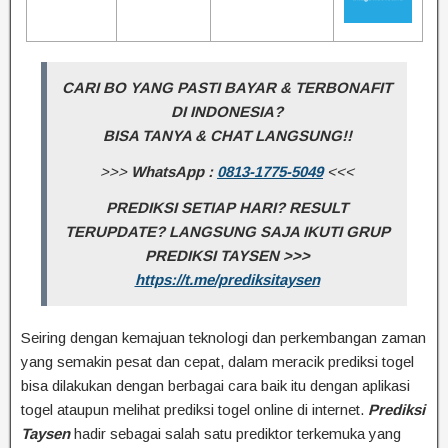
CARI BO YANG PASTI BAYAR & TERBONAFIT
DI INDONESIA?
BISA TANYA & CHAT LANGSUNG!!
>>>
WhatsApp :
0813-1775-5049
<<<
PREDIKSI SETIAP HARI? RESULT
TERUPDATE? LANGSUNG SAJA IKUTI GRUP
PREDIKSI TAYSEN >>>
https://t.me/prediksitaysen
Seiring dengan kemajuan teknologi dan perkembangan zaman
yang semakin pesat dan cepat, dalam meracik prediksi togel
bisa dilakukan dengan berbagai cara baik itu dengan aplikasi
togel ataupun melihat prediksi togel online di internet.
Prediksi
Taysen
hadir sebagai salah satu prediktor terkemuka yang