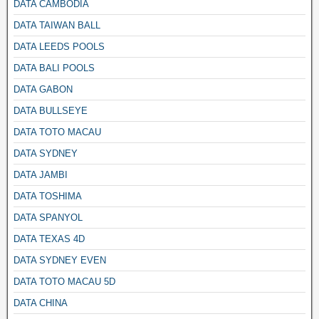
DATA CAMBODIA
DATA TAIWAN BALL
DATA LEEDS POOLS
DATA BALI POOLS
DATA GABON
DATA BULLSEYE
DATA TOTO MACAU
DATA SYDNEY
DATA JAMBI
DATA TOSHIMA
DATA SPANYOL
DATA TEXAS 4D
DATA SYDNEY EVEN
DATA TOTO MACAU 5D
DATA CHINA