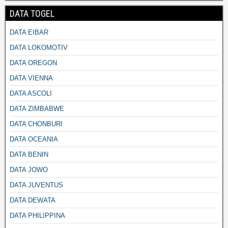
DATA TOGEL
DATA EIBAR
DATA LOKOMOTIV
DATA OREGON
DATA VIENNA
DATA ASCOLI
DATA ZIMBABWE
DATA CHONBURI
DATA OCEANIA
DATA BENIN
DATA JOWO
DATA JUVENTUS
DATA DEWATA
DATA PHILIPPINA