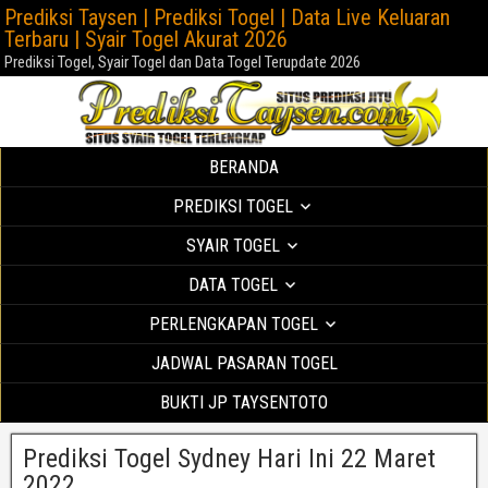
Prediksi Taysen | Prediksi Togel | Data Live Keluaran
Terbaru | Syair Togel Akurat 2026
Prediksi Togel, Syair Togel dan Data Togel Terupdate 2026
BERANDA
PREDIKSI TOGEL
SYAIR TOGEL
DATA TOGEL
PERLENGKAPAN TOGEL
JADWAL PASARAN TOGEL
BUKTI JP TAYSENTOTO
Prediksi Togel Sydney Hari Ini 22 Maret
2022