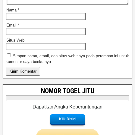
Nama
*
Email
*
Situs Web
Simpan nama, email, dan situs web saya pada peramban ini untuk
komentar saya berikutnya.
NOMOR TOGEL JITU