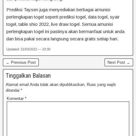
Prediksi Taysen juga menyediakan berbagai amunisi
perlengkapan togel seperti prediksi togel, data togel, syair
togel, table shio 2022, live draw togel. Semua amunisi
perlengkapan togel ini pastinya akan bermanfaat untuk anda
dan bisa pakai secara langsung secara gratis setiap hari.
Updated: 21/03/2022 — 23:30
← Previous Post
Next Post →
Tinggalkan Balasan
Alamat email Anda tidak akan dipublikasikan.
Ruas yang wajib
ditandai
*
Komentar
*