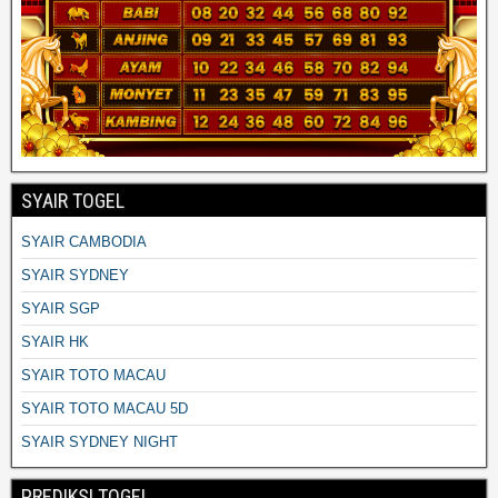
SYAIR TOGEL
SYAIR CAMBODIA
SYAIR SYDNEY
SYAIR SGP
SYAIR HK
SYAIR TOTO MACAU
SYAIR TOTO MACAU 5D
SYAIR SYDNEY NIGHT
PREDIKSI TOGEL