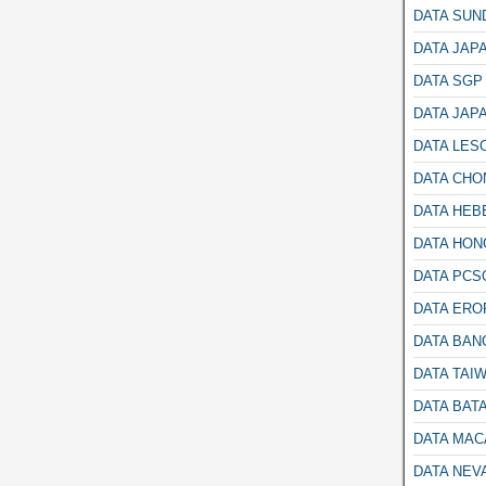
DATA SUN
DATA JAP
DATA SGP
DATA JAP
DATA LES
DATA CHO
DATA HEB
DATA HO
DATA PCS
DATA ERO
DATA BAN
DATA TAI
DATA BAT
DATA MAC
DATA NEV