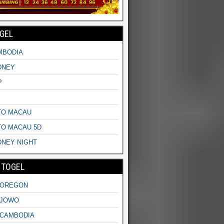
OGEL
MBODIA
DNEY
P
TO MACAU
TO MACAU 5D
DNEY NIGHT
 TOGEL
 OREGON
 JOWO
 CAMBODIA