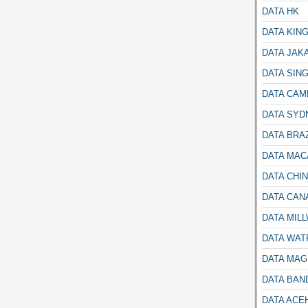
DATA HK
DATA KIN
DATA JAK
DATA SIN
DATA CAM
DATA SYD
DATA BRAZ
DATA MAC
DATA CHIN
DATA CAN
DATA MIL
DATA WAT
DATA MA
DATA BAN
DATA ACE