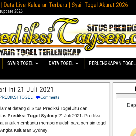
 | Data Live Keluaran Terbaru | Syair Togel Akurat 2026
Terupdate 2026
SYAIR TOGEL
DATA TOGEL
PERLENGKAPAN TOGEL
ri Ini 21 Juli 2021
PREDIKSI TOGEL
Comments
lamat datang di Situs Prediksi Togel Jitu dan
ulas
Prediksi Togel Sydney
21 Juli 2021. Prediksi
uat untuk membantu mempermudah para pemain togel
 Angka Keluaran Sydney.