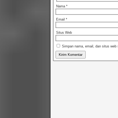
Nama
*
Email
*
Situs Web
Simpan nama, email, dan situs web 