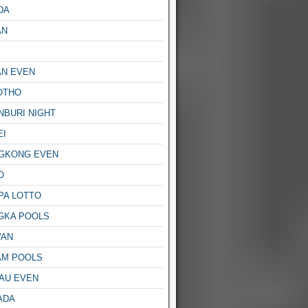
DA
AN
AN EVEN
OTHO
NBURI NIGHT
EI
NGKONG EVEN
O
PA LOTTO
GKA POOLS
WAN
AM POOLS
AU EVEN
ADA