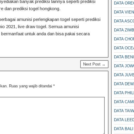
ediakan banyak prediksi lainnya seperti prediksi
DATA OR
re dan prediksi togel hongkong.
DATA VIE
erbagai amunisi perlengkapan togel seperti prediksi
DATA ASC
 shio 2021, live draw togel. Semua amunisi
DATA ZIM
n bermanfaat untuk anda dan bisa pakai secara
DATA CHO
DATA OCE
DATA BEN
Next Post →
DATA JOW
DATA JUV
DATA DEW
ikan.
Ruas yang wajib ditandai
*
DATA PHIL
DATA CAM
DATA TAI
DATA LEE
DATA BAL