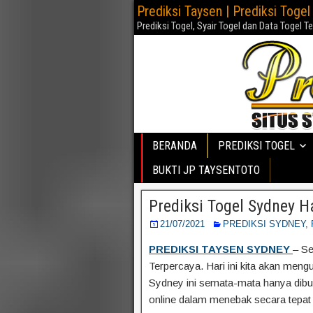
Prediksi Taysen | Prediksi Togel
Prediksi Togel, Syair Togel dan Data Togel 
BERANDA
PREDIKSI TOGEL
BUKTI JP TAYSENTOTO
Prediksi Togel Sydney Ha
21/07/2021
PREDIKSI SYDNEY
,
PREDIKSI TAYSEN SYDNEY
– Se
Terpercaya. Hari ini kita akan meng
Sydney ini semata-mata hanya dib
online dalam menebak secara tepat