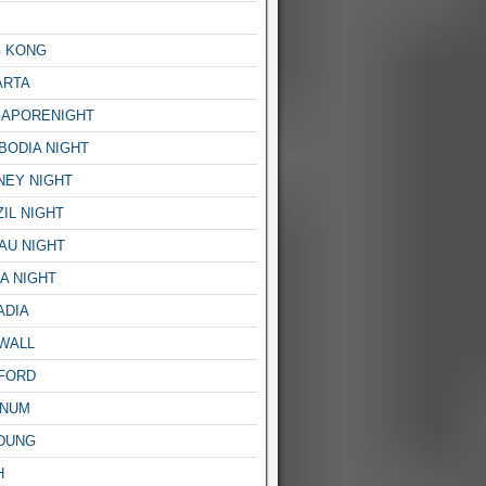
G KONG
ARTA
GAPORENIGHT
BODIA NIGHT
NEY NIGHT
IL NIGHT
AU NIGHT
A NIGHT
ADIA
LWALL
FORD
GNUM
DUNG
H