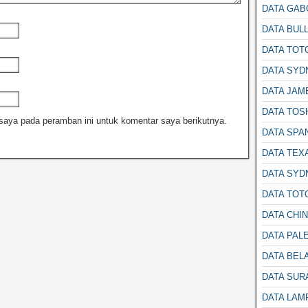
DATA GAB
DATA BUL
DATA TOT
DATA SYD
DATA JAM
DATA TOS
saya pada peramban ini untuk komentar saya berikutnya.
DATA SPA
DATA TEX
DATA SYD
DATA TOT
DATA CHI
DATA PAL
DATA BEL
DATA SUR
DATA LAM