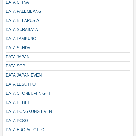
DATA CHINA
DATA PALEMBANG
DATA BELARUSIA
DATA SURABAYA
DATA LAMPUNG
DATA SUNDA
DATA JAPAN
DATA SGP
DATA JAPAN EVEN
DATA LESOTHO
DATA CHONBURI NIGHT
DATA HEBEI
DATA HONGKONG EVEN
DATA PCSO
DATA EROPA LOTTO