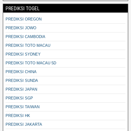
PREDIKSI TOGEL
PREDIKSI OREGON
PREDIKSI JOWO
PREDIKSI CAMBODIA
PREDIKSI TOTO MACAU
PREDIKSI SYDNEY
PREDIKSI TOTO MACAU 5D
PREDIKSI CHINA
PREDIKSI SUNDA
PREDIKSI JAPAN
PREDIKSI SGP
PREDIKSI TAIWAN
PREDIKSI HK
PREDIKSI JAKARTA