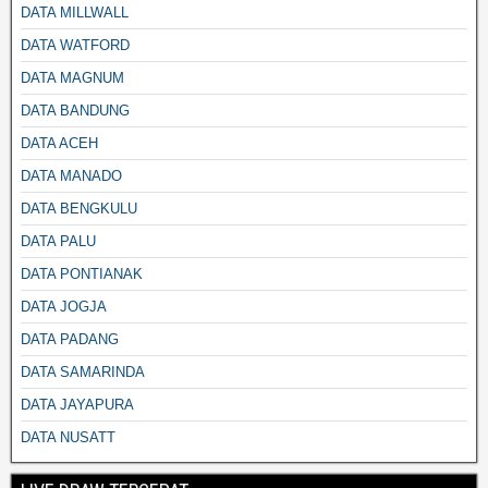
DATA MILLWALL
DATA WATFORD
DATA MAGNUM
DATA BANDUNG
DATA ACEH
DATA MANADO
DATA BENGKULU
DATA PALU
DATA PONTIANAK
DATA JOGJA
DATA PADANG
DATA SAMARINDA
DATA JAYAPURA
DATA NUSATT