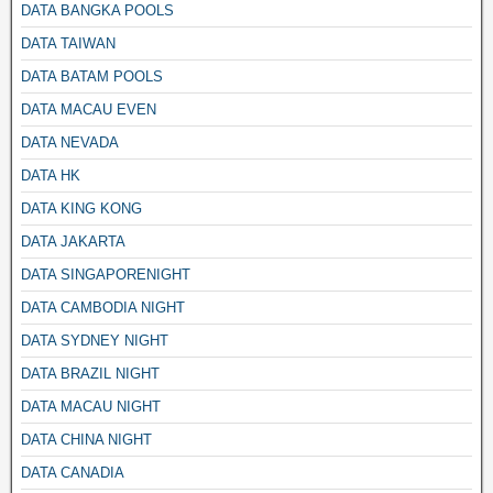
DATA BANGKA POOLS
DATA TAIWAN
DATA BATAM POOLS
DATA MACAU EVEN
DATA NEVADA
DATA HK
DATA KING KONG
DATA JAKARTA
DATA SINGAPORENIGHT
DATA CAMBODIA NIGHT
DATA SYDNEY NIGHT
DATA BRAZIL NIGHT
DATA MACAU NIGHT
DATA CHINA NIGHT
DATA CANADIA