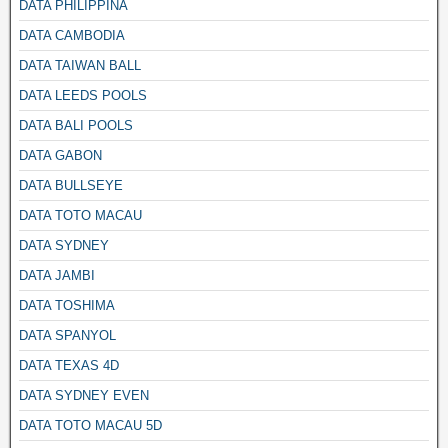
DATA PHILIPPINA
DATA CAMBODIA
DATA TAIWAN BALL
DATA LEEDS POOLS
DATA BALI POOLS
DATA GABON
DATA BULLSEYE
DATA TOTO MACAU
DATA SYDNEY
DATA JAMBI
DATA TOSHIMA
DATA SPANYOL
DATA TEXAS 4D
DATA SYDNEY EVEN
DATA TOTO MACAU 5D