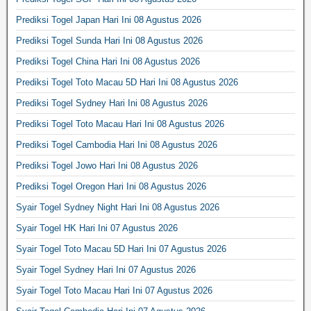
Prediksi Togel Japan Hari Ini 08 Agustus 2026
Prediksi Togel Sunda Hari Ini 08 Agustus 2026
Prediksi Togel China Hari Ini 08 Agustus 2026
Prediksi Togel Toto Macau 5D Hari Ini 08 Agustus 2026
Prediksi Togel Sydney Hari Ini 08 Agustus 2026
Prediksi Togel Toto Macau Hari Ini 08 Agustus 2026
Prediksi Togel Cambodia Hari Ini 08 Agustus 2026
Prediksi Togel Jowo Hari Ini 08 Agustus 2026
Prediksi Togel Oregon Hari Ini 08 Agustus 2026
Syair Togel Sydney Night Hari Ini 08 Agustus 2026
Syair Togel HK Hari Ini 07 Agustus 2026
Syair Togel Toto Macau 5D Hari Ini 07 Agustus 2026
Syair Togel Sydney Hari Ini 07 Agustus 2026
Syair Togel Toto Macau Hari Ini 07 Agustus 2026