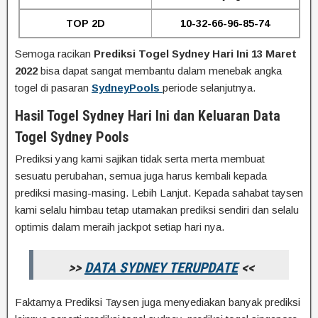
TOP 2D
10-32-66-96-85-74
Semoga racikan
Prediksi Togel Sydney Hari Ini 13 Maret
2022
bisa dapat sangat membantu dalam menebak angka
togel di pasaran
SydneyPools
periode selanjutnya.
Hasil Togel Sydney Hari Ini dan Keluaran Data
Togel Sydney Pools
Prediksi yang kami sajikan tidak serta merta membuat
sesuatu perubahan, semua juga harus kembali kepada
prediksi masing-masing. Lebih Lanjut. Kepada sahabat taysen
kami selalu himbau tetap utamakan prediksi sendiri dan selalu
optimis dalam meraih jackpot setiap hari nya.
>>
DATA SYDNEY TERUPDATE
<<
Faktamya Prediksi Taysen juga menyediakan banyak prediksi