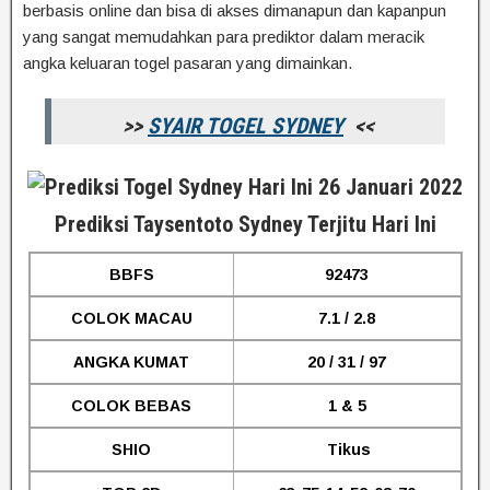
berbasis online dan bisa di akses dimanapun dan kapanpun
yang sangat memudahkan para prediktor dalam meracik
angka keluaran togel pasaran yang dimainkan.
>>
SYAIR TOGEL SYDNEY
<<
Prediksi Taysentoto Sydney Terjitu Hari Ini
BBFS
92473
COLOK MACAU
7.1 / 2.8
ANGKA KUMAT
20 / 31 / 97
COLOK BEBAS
1 & 5
SHIO
Tikus