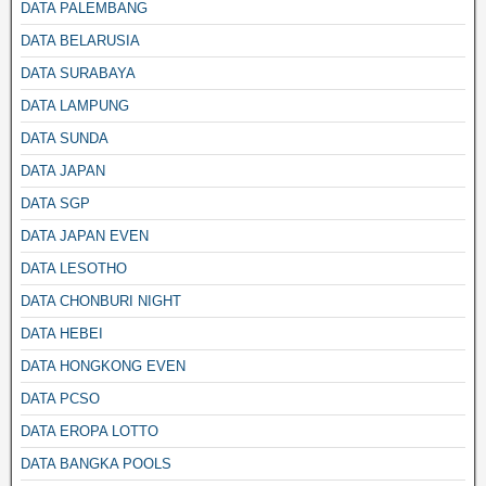
DATA PALEMBANG
DATA BELARUSIA
DATA SURABAYA
DATA LAMPUNG
DATA SUNDA
DATA JAPAN
DATA SGP
DATA JAPAN EVEN
DATA LESOTHO
DATA CHONBURI NIGHT
DATA HEBEI
DATA HONGKONG EVEN
DATA PCSO
DATA EROPA LOTTO
DATA BANGKA POOLS