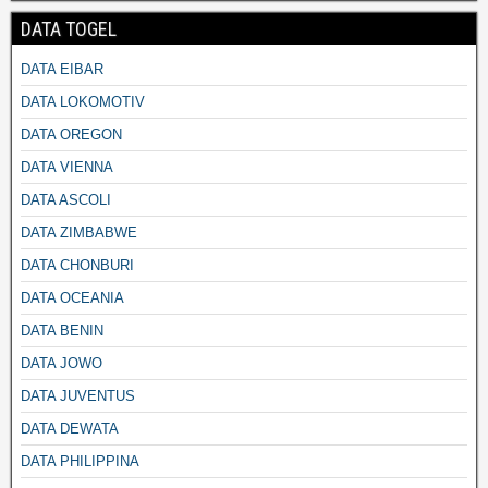
DATA TOGEL
DATA EIBAR
DATA LOKOMOTIV
DATA OREGON
DATA VIENNA
DATA ASCOLI
DATA ZIMBABWE
DATA CHONBURI
DATA OCEANIA
DATA BENIN
DATA JOWO
DATA JUVENTUS
DATA DEWATA
DATA PHILIPPINA