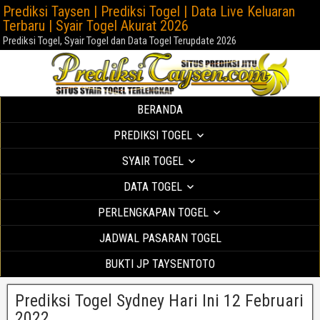
Prediksi Taysen | Prediksi Togel | Data Live Keluaran
Terbaru | Syair Togel Akurat 2026
Prediksi Togel, Syair Togel dan Data Togel Terupdate 2026
BERANDA
PREDIKSI TOGEL
SYAIR TOGEL
DATA TOGEL
PERLENGKAPAN TOGEL
JADWAL PASARAN TOGEL
BUKTI JP TAYSENTOTO
Prediksi Togel Sydney Hari Ini 12 Februari
2022