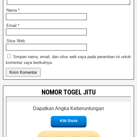
Nama
*
Email
*
Situs Web
Simpan nama, email, dan situs web saya pada peramban ini untuk
komentar saya berikutnya.
NOMOR TOGEL JITU