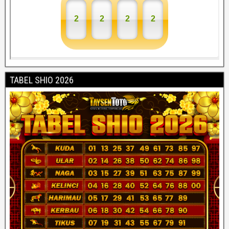
TABEL SHIO 2026