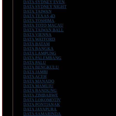
DATA SYDNEY EVEN
DATA SYDNEY NIGHT
DATA TAIWAN
DATA TEXAS 4D
DATA TOSHIMA
DATA TOTO MACAU
DATA TAIWAN BALL
DATA VIENNA
DATA WATFORD
DATA BATAM
DATA BANGKA
DATA LAMPUNG
DATA PALEMBANG
DATA PALU
DATA BENGKULU
DATA JAMBI
DATA ACEH
DATA MANADO
DATA MAMUJU
DATA BANDUNG
DATA ZIMBABWE
DATA LOKOMOTIV
DATA PONTIANAK
DATA JAYAPURA
DATA SAMARINDA