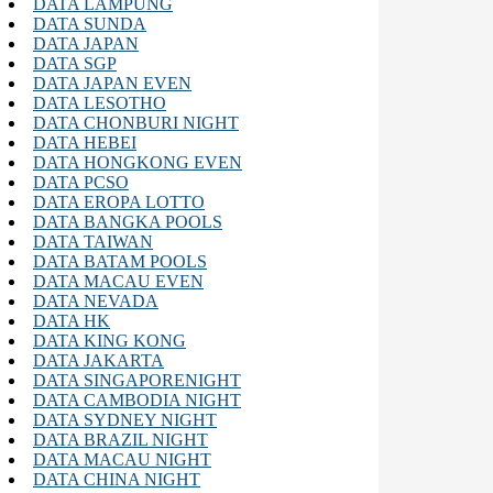
DATA LAMPUNG
DATA SUNDA
DATA JAPAN
DATA SGP
DATA JAPAN EVEN
DATA LESOTHO
DATA CHONBURI NIGHT
DATA HEBEI
DATA HONGKONG EVEN
DATA PCSO
DATA EROPA LOTTO
DATA BANGKA POOLS
DATA TAIWAN
DATA BATAM POOLS
DATA MACAU EVEN
DATA NEVADA
DATA HK
DATA KING KONG
DATA JAKARTA
DATA SINGAPORENIGHT
DATA CAMBODIA NIGHT
DATA SYDNEY NIGHT
DATA BRAZIL NIGHT
DATA MACAU NIGHT
DATA CHINA NIGHT