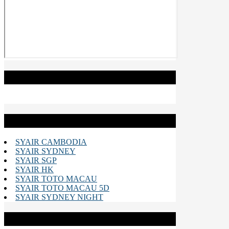
TABEL SHIO 2026
SYAIR TOGEL
SYAIR CAMBODIA
SYAIR SYDNEY
SYAIR SGP
SYAIR HK
SYAIR TOTO MACAU
SYAIR TOTO MACAU 5D
SYAIR SYDNEY NIGHT
PREDIKSI TOGEL