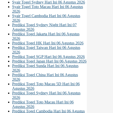
Syair Togel Sydney Hari Ini 06 Agustus 2026
Syair Togel Toto Macau Hari Ini 06 Agustus
2026
Syair Togel Cambodia Hari Ini 06 Agustus
2026
Prediksi Togel Sydney Night Hari Ini 07
Agustus 2026
Prediksi Togel Jakarta Hari Ini 06 Agustus
2026
Prediksi Togel HK Hari Ini 06 Agustus 2026
Prediksi Togel Taiwan Hari Ini 06 Agustus
2026
Prediksi Togel SGP Hari Ini 06 Agustus 2026
Prediksi Togel Japan Hari Ini 06 Agustus 2026
Prediksi Togel Sunda Hari Ini 06 Agustus
2026
Prediksi Togel China Hari Ini 06 Agustus
2026
Prediksi Togel Toto Macau 5D Hari Ini 06
Agustus 2026
Prediksi Togel Sydney Hari Ini 06 Agustus
2026
Prediksi Togel Toto Macau Hari Ini 06
Agustus 2026
Prediksi Togel Cambodia Hari Ini 06 Agustus