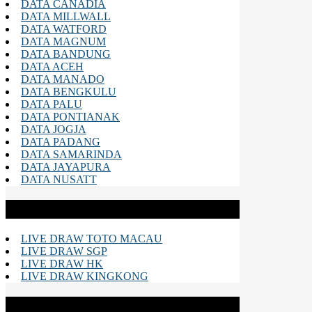
DATA CANADIA
DATA MILLWALL
DATA WATFORD
DATA MAGNUM
DATA BANDUNG
DATA ACEH
DATA MANADO
DATA BENGKULU
DATA PALU
DATA PONTIANAK
DATA JOGJA
DATA PADANG
DATA SAMARINDA
DATA JAYAPURA
DATA NUSATT
LIVE DRAW TERCEPAT
LIVE DRAW TOTO MACAU
LIVE DRAW SGP
LIVE DRAW HK
LIVE DRAW KINGKONG
BANDAR TOGEL ONLINE