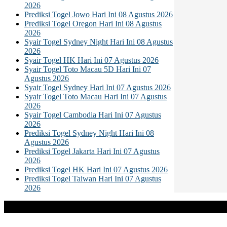
2026
Prediksi Togel Jowo Hari Ini 08 Agustus 2026
Prediksi Togel Oregon Hari Ini 08 Agustus
2026
Syair Togel Sydney Night Hari Ini 08 Agustus
2026
Syair Togel HK Hari Ini 07 Agustus 2026
Syair Togel Toto Macau 5D Hari Ini 07
Agustus 2026
Syair Togel Sydney Hari Ini 07 Agustus 2026
Syair Togel Toto Macau Hari Ini 07 Agustus
2026
Syair Togel Cambodia Hari Ini 07 Agustus
2026
Prediksi Togel Sydney Night Hari Ini 08
Agustus 2026
Prediksi Togel Jakarta Hari Ini 07 Agustus
2026
Prediksi Togel HK Hari Ini 07 Agustus 2026
Prediksi Togel Taiwan Hari Ini 07 Agustus
2026
Prediksi Togel, Data Live Keluaran Terbaru, Syair Togel Akurat © 2