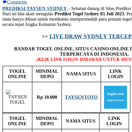
Comments
PREDIKSI TAYSEN SYDNEY
– Selamat datang di Situs Prediksi
Hari ini kita akan mengulas
Prediksi Togel Sydney 03 Juli 2023
. Pr
mata hanya dibuat untuk membantu mempermudah para pemain togel
secara tepat Angka Keluaran Sydney.
>>
LIVE DRAW SYDNEY TERCEP
BANDAR TOGEL ONLINE, SITUS CASINO ONLINE 
TERPERCAYA DI INDONESIA.
(KLIK LINK LOGIN DIBAWAH UNTUK ME
TOGEL
MINIMAL
LINK
NAMA SITUS
ONLINE
DEPO
LOGIN
Rp 10.000
TAYSENTOTO
TOGEL
MINIMAL
LINK
NAMA SITUS
ONLINE
DEPO
LOGIN