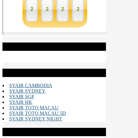
TABEL SHIO 2026
SYAIR TOGEL
SYAIR CAMBODIA
SYAIR SYDNEY
SYAIR SGP
SYAIR HK
SYAIR TOTO MACAU
SYAIR TOTO MACAU 5D
SYAIR SYDNEY NIGHT
PREDIKSI TOGEL