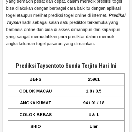
yang semakin pesat dan cepat, dalam meracik prediksi togel
bisa dilakukan dengan berbagai cara baik itu dengan aplikasi
togel ataupun melihat prediksi togel online di internet.
Prediksi
Taysen
hadir sebagai salah satu prediktor terkemuka yang
berbasis online dan bisa di akses dimanapun dan kapanpun
yang sangat memudahkan para prediktor dalam meracik
angka keluaran togel pasaran yang dimainkan.
Prediksi Taysentoto Sunda Terjitu Hari Ini
BBFS
25961
COLOK MACAU
1.8 / 0.5
ANGKA KUMAT
94 / 01 / 18
COLOK BEBAS
4 & 1
SHIO
Ular