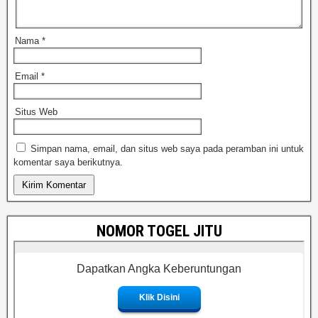
Nama
*
Email
*
Situs Web
Simpan nama, email, dan situs web saya pada peramban ini untuk
komentar saya berikutnya.
NOMOR TOGEL JITU