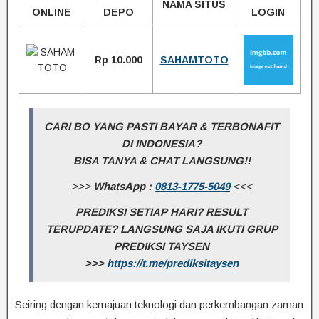
NAMA SITUS
ONLINE
DEPO
LOGIN
Rp 10.000
SAHAMTOTO
CARI BO YANG PASTI BAYAR & TERBONAFIT
DI INDONESIA?
BISA TANYA & CHAT LANGSUNG!!
>>>
WhatsApp :
0813-1775-5049
<<<
PREDIKSI SETIAP HARI? RESULT
TERUPDATE? LANGSUNG SAJA IKUTI GRUP
PREDIKSI TAYSEN
>>>
https://t.me/prediksitaysen
Seiring dengan kemajuan teknologi dan perkembangan zaman