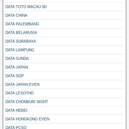
DATA TOTO MACAU 5D
DATA CHINA
DATA PALEMBANG
DATA BELARUSIA
DATA SURABAYA
DATA LAMPUNG
DATA SUNDA
DATA JAPAN
DATA SGP
DATA JAPAN EVEN
DATA LESOTHO
DATA CHONBURI NIGHT
DATA HEBEI
DATA HONGKONG EVEN
DATA PCSO