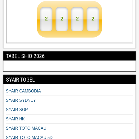
TABEL SHIO 2026
SYAIR TOGEL
SYAIR CAMBODIA
SYAIR SYDNEY
SYAIR SGP
SYAIR HK
SYAIR TOTO MACAU
SYAIR TOTO MACAU 5D