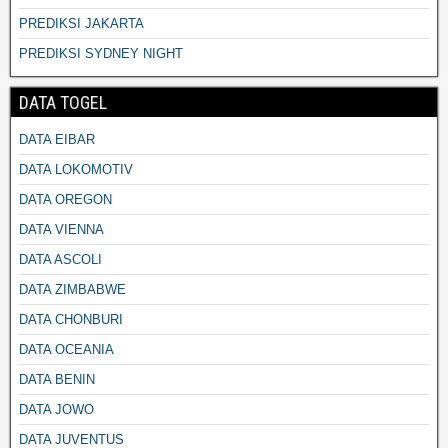
PREDIKSI JAKARTA
PREDIKSI SYDNEY NIGHT
DATA TOGEL
DATA EIBAR
DATA LOKOMOTIV
DATA OREGON
DATA VIENNA
DATA ASCOLI
DATA ZIMBABWE
DATA CHONBURI
DATA OCEANIA
DATA BENIN
DATA JOWO
DATA JUVENTUS