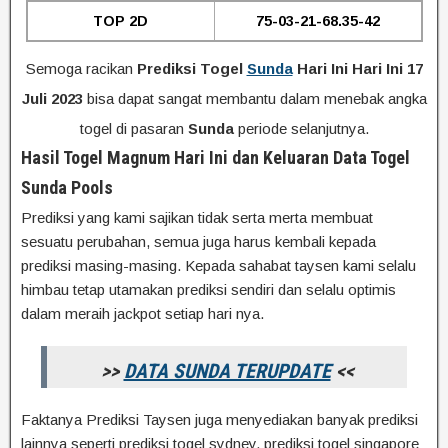
TOP 2D
75-03-21-68.35-42
Semoga racikan
Prediksi Togel
Sunda
Hari Ini Hari Ini 17
Juli 2023
bisa dapat sangat membantu dalam menebak angka
togel di pasaran
Sunda
periode selanjutnya.
Hasil Togel Magnum Hari Ini dan Keluaran Data Togel
Sunda Pools
Prediksi yang kami sajikan tidak serta merta membuat
sesuatu perubahan, semua juga harus kembali kepada
prediksi masing-masing. Kepada sahabat taysen kami selalu
himbau tetap utamakan prediksi sendiri dan selalu optimis
dalam meraih jackpot setiap hari nya.
>>
DATA SUNDA TERUPDATE
<<
Faktanya Prediksi Taysen juga menyediakan banyak prediksi
lainnya seperti prediksi togel sydney, prediksi togel singapore