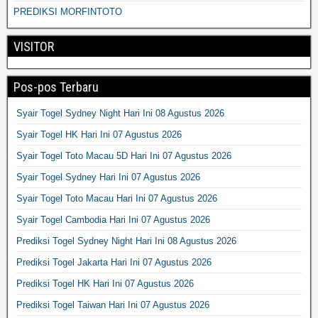
PREDIKSI MORFINTOTO
VISITOR
Pos-pos Terbaru
Syair Togel Sydney Night Hari Ini 08 Agustus 2026
Syair Togel HK Hari Ini 07 Agustus 2026
Syair Togel Toto Macau 5D Hari Ini 07 Agustus 2026
Syair Togel Sydney Hari Ini 07 Agustus 2026
Syair Togel Toto Macau Hari Ini 07 Agustus 2026
Syair Togel Cambodia Hari Ini 07 Agustus 2026
Prediksi Togel Sydney Night Hari Ini 08 Agustus 2026
Prediksi Togel Jakarta Hari Ini 07 Agustus 2026
Prediksi Togel HK Hari Ini 07 Agustus 2026
Prediksi Togel Taiwan Hari Ini 07 Agustus 2026