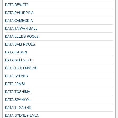
DATA DEWATA
DATA PHILIPPINA
DATA CAMBODIA
DATA TAIWAN BALL
DATA LEEDS POOLS
DATA BALI POOLS
DATA GABON
DATA BULLSEYE
DATA TOTO MACAU
DATA SYDNEY
DATA JAMBI
DATA TOSHIMA
DATA SPANYOL
DATA TEXAS 4D
DATA SYDNEY EVEN