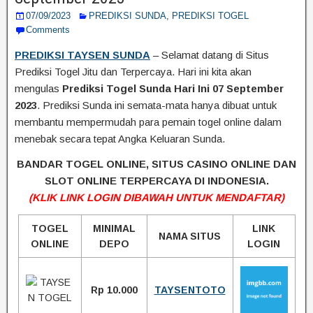
07/09/2023
PREDIKSI SUNDA
,
PREDIKSI TOGEL
Comments
PREDIKSI TAYSEN SUNDA
– Selamat datang di Situs
Prediksi Togel Jitu dan Terpercaya. Hari ini kita akan
mengulas
Prediksi Togel Sunda Hari Ini 07 September
2023
. Prediksi Sunda ini semata-mata hanya dibuat untuk
membantu mempermudah para pemain togel online dalam
menebak secara tepat Angka Keluaran Sunda.
BANDAR TOGEL ONLINE, SITUS CASINO ONLINE DAN
SLOT ONLINE TERPERCAYA DI INDONESIA.
(KLIK LINK LOGIN DIBAWAH UNTUK MENDAFTAR)
TOGEL
MINIMAL
LINK
NAMA SITUS
ONLINE
DEPO
LOGIN
Rp 10.000
TAYSENTOTO