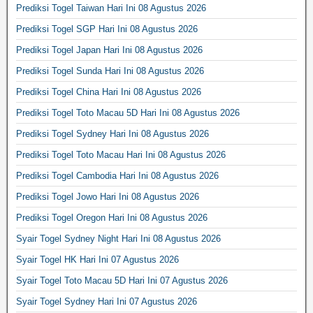
Prediksi Togel Taiwan Hari Ini 08 Agustus 2026
Prediksi Togel SGP Hari Ini 08 Agustus 2026
Prediksi Togel Japan Hari Ini 08 Agustus 2026
Prediksi Togel Sunda Hari Ini 08 Agustus 2026
Prediksi Togel China Hari Ini 08 Agustus 2026
Prediksi Togel Toto Macau 5D Hari Ini 08 Agustus 2026
Prediksi Togel Sydney Hari Ini 08 Agustus 2026
Prediksi Togel Toto Macau Hari Ini 08 Agustus 2026
Prediksi Togel Cambodia Hari Ini 08 Agustus 2026
Prediksi Togel Jowo Hari Ini 08 Agustus 2026
Prediksi Togel Oregon Hari Ini 08 Agustus 2026
Syair Togel Sydney Night Hari Ini 08 Agustus 2026
Syair Togel HK Hari Ini 07 Agustus 2026
Syair Togel Toto Macau 5D Hari Ini 07 Agustus 2026
Syair Togel Sydney Hari Ini 07 Agustus 2026