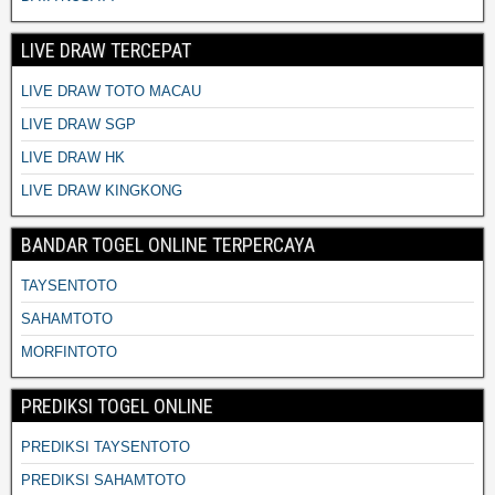
LIVE DRAW TERCEPAT
LIVE DRAW TOTO MACAU
LIVE DRAW SGP
LIVE DRAW HK
LIVE DRAW KINGKONG
BANDAR TOGEL ONLINE TERPERCAYA
TAYSENTOTO
SAHAMTOTO
MORFINTOTO
PREDIKSI TOGEL ONLINE
PREDIKSI TAYSENTOTO
PREDIKSI SAHAMTOTO