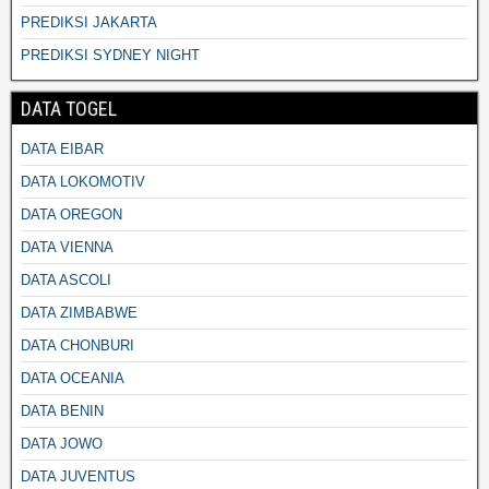
PREDIKSI JAKARTA
PREDIKSI SYDNEY NIGHT
DATA TOGEL
DATA EIBAR
DATA LOKOMOTIV
DATA OREGON
DATA VIENNA
DATA ASCOLI
DATA ZIMBABWE
DATA CHONBURI
DATA OCEANIA
DATA BENIN
DATA JOWO
DATA JUVENTUS