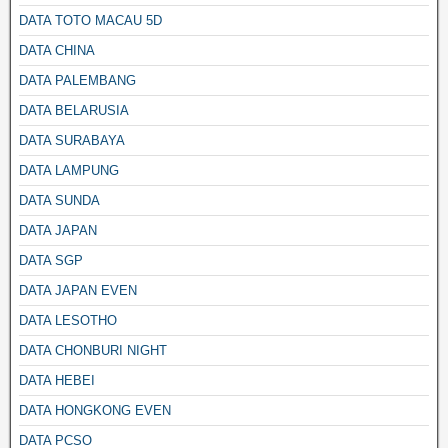
DATA TOTO MACAU 5D
DATA CHINA
DATA PALEMBANG
DATA BELARUSIA
DATA SURABAYA
DATA LAMPUNG
DATA SUNDA
DATA JAPAN
DATA SGP
DATA JAPAN EVEN
DATA LESOTHO
DATA CHONBURI NIGHT
DATA HEBEI
DATA HONGKONG EVEN
DATA PCSO