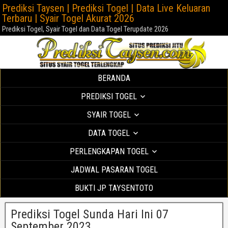
Prediksi Taysen | Prediksi Togel | Data Live Keluaran
Terbaru | Syair Togel Akurat 2026
Prediksi Togel, Syair Togel dan Data Togel Terupdate 2026
BERANDA
PREDIKSI TOGEL
SYAIR TOGEL
DATA TOGEL
PERLENGKAPAN TOGEL
JADWAL PASARAN TOGEL
BUKTI JP TAYSENTOTO
Prediksi Togel Sunda Hari Ini 07
September 2023