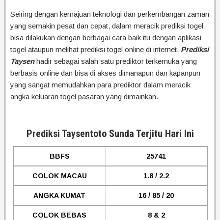
Seiring dengan kemajuan teknologi dan perkembangan zaman
yang semakin pesat dan cepat, dalam meracik prediksi togel
bisa dilakukan dengan berbagai cara baik itu dengan aplikasi
togel ataupun melihat prediksi togel online di internet.
Prediksi
Taysen
hadir sebagai salah satu prediktor terkemuka yang
berbasis online dan bisa di akses dimanapun dan kapanpun
yang sangat memudahkan para prediktor dalam meracik
angka keluaran togel pasaran yang dimainkan.
Prediksi Taysentoto Sunda Terjitu Hari Ini
BBFS
25741
COLOK MACAU
1.8 / 2.2
ANGKA KUMAT
16 / 85 / 20
COLOK BEBAS
8 & 2