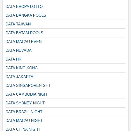
DATA EROPA LOTTO
DATA BANGKA POOLS
DATA TAIWAN
DATA BATAM POOLS
DATA MACAU EVEN
DATA NEVADA
DATA HK
DATA KING KONG
DATA JAKARTA
DATA SINGAPORENIGHT
DATA CAMBODIA NIGHT
DATA SYDNEY NIGHT
DATA BRAZIL NIGHT
DATA MACAU NIGHT
DATA CHINA NIGHT