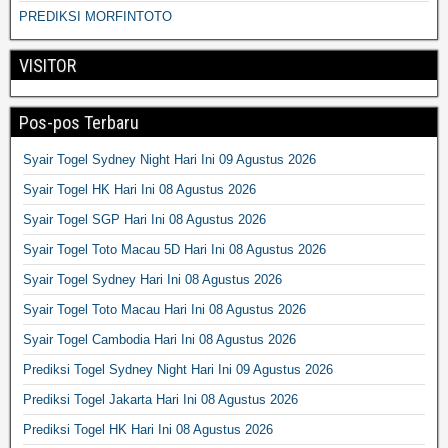
PREDIKSI MORFINTOTO
VISITOR
Pos-pos Terbaru
Syair Togel Sydney Night Hari Ini 09 Agustus 2026
Syair Togel HK Hari Ini 08 Agustus 2026
Syair Togel SGP Hari Ini 08 Agustus 2026
Syair Togel Toto Macau 5D Hari Ini 08 Agustus 2026
Syair Togel Sydney Hari Ini 08 Agustus 2026
Syair Togel Toto Macau Hari Ini 08 Agustus 2026
Syair Togel Cambodia Hari Ini 08 Agustus 2026
Prediksi Togel Sydney Night Hari Ini 09 Agustus 2026
Prediksi Togel Jakarta Hari Ini 08 Agustus 2026
Prediksi Togel HK Hari Ini 08 Agustus 2026