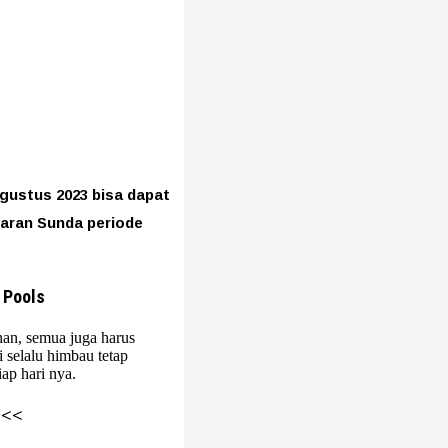
 Agustus 2023
bisa dapat
saran
Sunda
periode
 Pools
han, semua juga harus
 selalu himbau tetap
iap hari nya.
<<