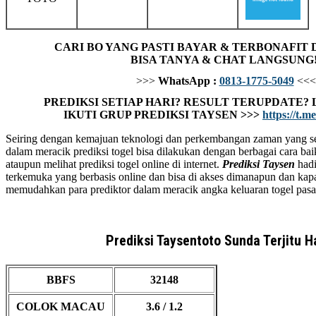
CARI BO YANG PASTI BAYAR & TERBONAFIT 
BISA TANYA & CHAT LANGSUNG!
>>>
WhatsApp :
0813-1775-5049
<<<
PREDIKSI SETIAP HARI? RESULT TERUPDATE?
IKUTI GRUP PREDIKSI TAYSEN >>>
https://t.m
Seiring dengan kemajuan teknologi dan perkembangan zaman yang se
dalam meracik prediksi togel bisa dilakukan dengan berbagai cara baik
ataupun melihat prediksi togel online di internet.
Prediksi Taysen
hadi
terkemuka yang berbasis online dan bisa di akses dimanapun dan ka
memudahkan para prediktor dalam meracik angka keluaran togel pas
Prediksi Taysentoto Sunda Terjitu Ha
BBFS
32148
COLOK MACAU
3.6 / 1.2