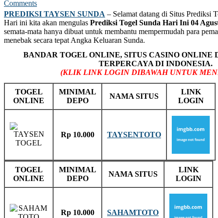
Comments
PREDIKSI TAYSEN SUNDA
– Selamat datang di Situs Prediksi T
Hari ini kita akan mengulas
Prediksi Togel Sunda Hari Ini 04 Agus
semata-mata hanya dibuat untuk membantu mempermudah para pemain
menebak secara tepat Angka Keluaran Sunda.
BANDAR TOGEL ONLINE, SITUS CASINO ONLINE 
TERPERCAYA DI INDONESIA.
(KLIK LINK LOGIN DIBAWAH UNTUK ME
TOGEL
MINIMAL
LINK
NAMA SITUS
ONLINE
DEPO
LOGIN
Rp 10.000
TAYSENTOTO
TOGEL
MINIMAL
LINK
NAMA SITUS
ONLINE
DEPO
LOGIN
Rp 10.000
SAHAMTOTO