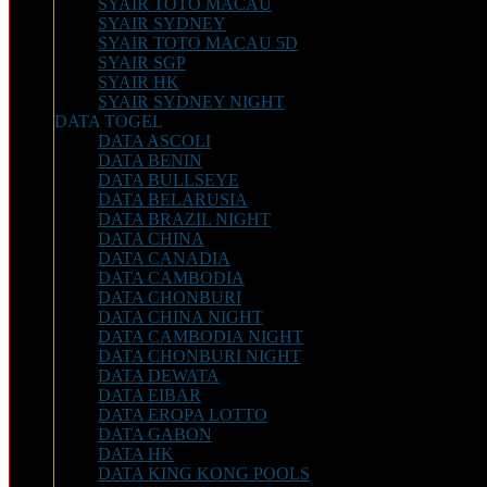
SYAIR TOTO MACAU
SYAIR SYDNEY
SYAIR TOTO MACAU 5D
SYAIR SGP
SYAIR HK
SYAIR SYDNEY NIGHT
DATA TOGEL
DATA ASCOLI
DATA BENIN
DATA BULLSEYE
DATA BELARUSIA
DATA BRAZIL NIGHT
DATA CHINA
DATA CANADIA
DATA CAMBODIA
DATA CHONBURI
DATA CHINA NIGHT
DATA CAMBODIA NIGHT
DATA CHONBURI NIGHT
DATA DEWATA
DATA EIBAR
DATA EROPA LOTTO
DATA GABON
DATA HK
DATA KING KONG POOLS