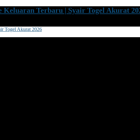
ve Keluaran Terbaru | Syair Togel Akurat 20