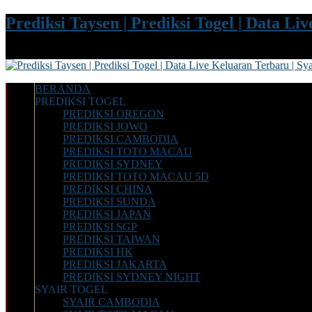
Prediksi Taysen | Prediksi Togel | Data Li
Prediksi Togel, Syair Togel dan Data Togel Terupdate 2026
BERANDA
PREDIKSI TOGEL
PREDIKSI OREGON
PREDIKSI JOWO
PREDIKSI CAMBODIA
PREDIKSI TOTO MACAU
PREDIKSI SYDNEY
PREDIKSI TOTO MACAU 5D
PREDIKSI CHINA
PREDIKSI SUNDA
PREDIKSI JAPAN
PREDIKSI SGP
PREDIKSI TAIWAN
PREDIKSI HK
PREDIKSI JAKARTA
PREDIKSI SYDNEY NIGHT
SYAIR TOGEL
SYAIR CAMBODIA