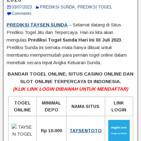
03/07/2023
PREDIKSI SUNDA
,
PREDIKSI TOGEL
Comments
PREDIKSI TAYSEN SUNDA
– Selamat datang di Situs
Prediksi Togel Jitu dan Terpercaya. Hari ini kita akan
mengulas
Prediksi Togel Sunda Hari Ini 03 Juli
2023
.
Prediksi Sunda ini semata-mata hanya dibuat untuk
membantu mempermudah para pemain togel online dalam
menebak secara tepat Angka Keluaran Sunda.
BANDAR TOGEL ONLINE, SITUS CASINO ONLINE DAN
SLOT ONLINE TERPERCAYA DI INDONESIA.
(KLIK LINK LOGIN DIBAWAH UNTUK MENDAFTAR)
TOGEL
MINIMAL
LINK
NAMA SITUS
ONLINE
DEPO
LOGIN
Rp 10.000
TAYSENTOTO