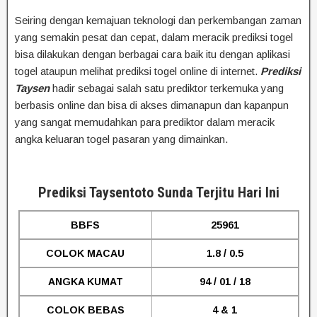
Seiring dengan kemajuan teknologi dan perkembangan zaman
yang semakin pesat dan cepat, dalam meracik prediksi togel
bisa dilakukan dengan berbagai cara baik itu dengan aplikasi
togel ataupun melihat prediksi togel online di internet.
Prediksi
Taysen
hadir sebagai salah satu prediktor terkemuka yang
berbasis online dan bisa di akses dimanapun dan kapanpun
yang sangat memudahkan para prediktor dalam meracik
angka keluaran togel pasaran yang dimainkan.
Prediksi Taysentoto Sunda Terjitu Hari Ini
BBFS
25961
COLOK MACAU
1.8 / 0.5
ANGKA KUMAT
94 / 01 / 18
COLOK BEBAS
4 & 1