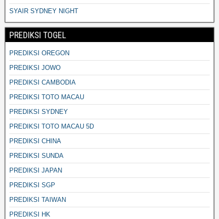
SYAIR SYDNEY NIGHT
PREDIKSI TOGEL
PREDIKSI OREGON
PREDIKSI JOWO
PREDIKSI CAMBODIA
PREDIKSI TOTO MACAU
PREDIKSI SYDNEY
PREDIKSI TOTO MACAU 5D
PREDIKSI CHINA
PREDIKSI SUNDA
PREDIKSI JAPAN
PREDIKSI SGP
PREDIKSI TAIWAN
PREDIKSI HK