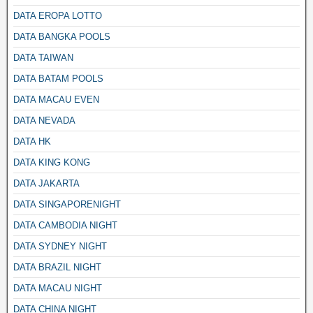
DATA EROPA LOTTO
DATA BANGKA POOLS
DATA TAIWAN
DATA BATAM POOLS
DATA MACAU EVEN
DATA NEVADA
DATA HK
DATA KING KONG
DATA JAKARTA
DATA SINGAPORENIGHT
DATA CAMBODIA NIGHT
DATA SYDNEY NIGHT
DATA BRAZIL NIGHT
DATA MACAU NIGHT
DATA CHINA NIGHT