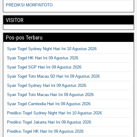
PREDIKSI MORFINTOTO
VISITOR
Pos-pos Terbaru
Syair Togel Sydney Night Hari Ini 10 Agustus 2026
Syair Togel HK Hari Ini 09 Agustus 2026
Syair Togel SGP Hari Ini 09 Agustus 2026
Syair Togel Toto Macau 5D Hari Ini 09 Agustus 2026
Syair Togel Sydney Hari Ini 09 Agustus 2026
Syair Togel Toto Macau Hari Ini 09 Agustus 2026
Syair Togel Cambodia Hari Ini 09 Agustus 2026
Prediksi Togel Sydney Night Hari Ini 10 Agustus 2026
Prediksi Togel Jakarta Hari Ini 09 Agustus 2026
Prediksi Togel HK Hari Ini 09 Agustus 2026