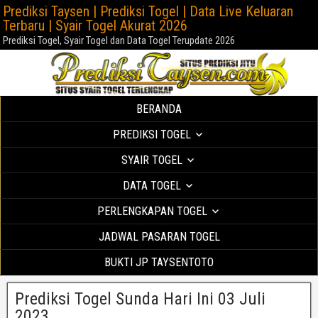
Prediksi Taysen | Prediksi Togel | Data Live Keluaran
Terbaru | Syair Togel Akurat 2026
Prediksi Togel, Syair Togel dan Data Togel Terupdate 2026
BERANDA
PREDIKSI TOGEL
SYAIR TOGEL
DATA TOGEL
PERLENGKAPAN TOGEL
JADWAL PASARAN TOGEL
BUKTI JP TAYSENTOTO
Prediksi Togel Sunda Hari Ini 03 Juli
2023