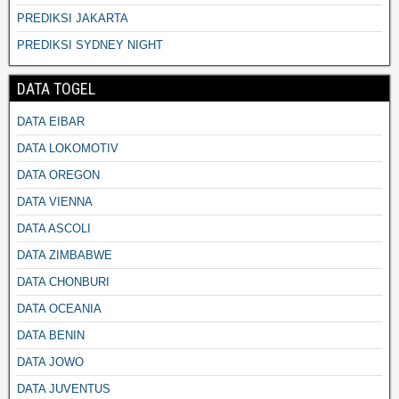
PREDIKSI JAKARTA
PREDIKSI SYDNEY NIGHT
DATA TOGEL
DATA EIBAR
DATA LOKOMOTIV
DATA OREGON
DATA VIENNA
DATA ASCOLI
DATA ZIMBABWE
DATA CHONBURI
DATA OCEANIA
DATA BENIN
DATA JOWO
DATA JUVENTUS