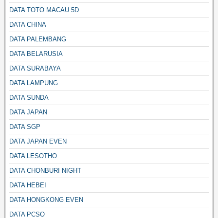
DATA TOTO MACAU 5D
DATA CHINA
DATA PALEMBANG
DATA BELARUSIA
DATA SURABAYA
DATA LAMPUNG
DATA SUNDA
DATA JAPAN
DATA SGP
DATA JAPAN EVEN
DATA LESOTHO
DATA CHONBURI NIGHT
DATA HEBEI
DATA HONGKONG EVEN
DATA PCSO