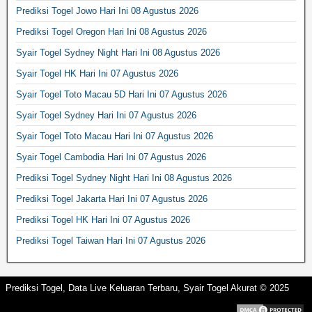
Prediksi Togel Jowo Hari Ini 08 Agustus 2026
Prediksi Togel Oregon Hari Ini 08 Agustus 2026
Syair Togel Sydney Night Hari Ini 08 Agustus 2026
Syair Togel HK Hari Ini 07 Agustus 2026
Syair Togel Toto Macau 5D Hari Ini 07 Agustus 2026
Syair Togel Sydney Hari Ini 07 Agustus 2026
Syair Togel Toto Macau Hari Ini 07 Agustus 2026
Syair Togel Cambodia Hari Ini 07 Agustus 2026
Prediksi Togel Sydney Night Hari Ini 08 Agustus 2026
Prediksi Togel Jakarta Hari Ini 07 Agustus 2026
Prediksi Togel HK Hari Ini 07 Agustus 2026
Prediksi Togel Taiwan Hari Ini 07 Agustus 2026
Prediksi Togel, Data Live Keluaran Terbaru, Syair Togel Akurat © 2025