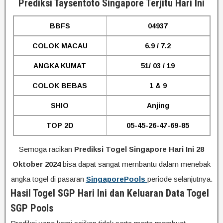
Prediksi Taysentoto Singapore Terjitu Hari Ini
BBFS
04937
COLOK MACAU
6.9 / 7.2
ANGKA KUMAT
51/ 03 / 19
COLOK BEBAS
1 & 9
SHIO
Anjing
TOP 2D
05-45-26-47-69-85
Semoga racikan
Prediksi Togel Singapore Hari Ini 28
Oktober 2024
bisa dapat sangat membantu dalam menebak
angka togel di pasaran
SingaporePools
periode selanjutnya.
Hasil Togel SGP Hari Ini dan Keluaran Data Togel
SGP Pools