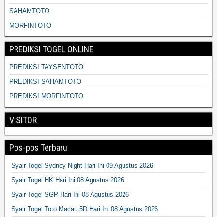
SAHAMTOTO
MORFINTOTO
PREDIKSI TOGEL ONLINE
PREDIKSI TAYSENTOTO
PREDIKSI SAHAMTOTO
PREDIKSI MORFINTOTO
VISITOR
Pos-pos Terbaru
Syair Togel Sydney Night Hari Ini 09 Agustus 2026
Syair Togel HK Hari Ini 08 Agustus 2026
Syair Togel SGP Hari Ini 08 Agustus 2026
Syair Togel Toto Macau 5D Hari Ini 08 Agustus 2026