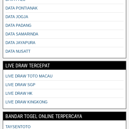
DATA PONTIANAK
DATA JOGJA
DATA PADANG
DATA SAMARINDA
DATA JAYAPURA
DATA NUSATT
LIVE DRAW TERCEPAT
LIVE DRAW TOTO MACAU
LIVE DRAW SGP
LIVE DRAW HK
LIVE DRAW KINGKONG
BANDAR TOGEL ONLINE TERPERCAYA
TAYSENTOTO