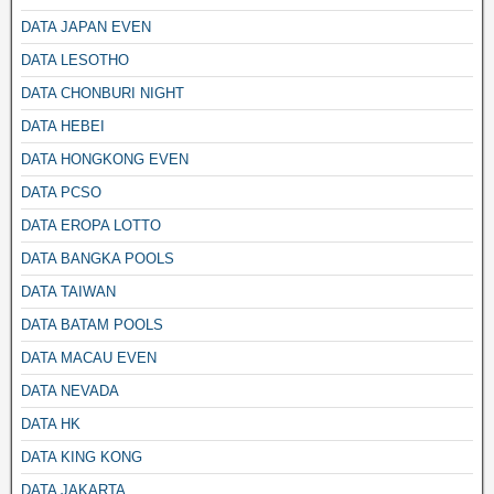
DATA JAPAN EVEN
DATA LESOTHO
DATA CHONBURI NIGHT
DATA HEBEI
DATA HONGKONG EVEN
DATA PCSO
DATA EROPA LOTTO
DATA BANGKA POOLS
DATA TAIWAN
DATA BATAM POOLS
DATA MACAU EVEN
DATA NEVADA
DATA HK
DATA KING KONG
DATA JAKARTA