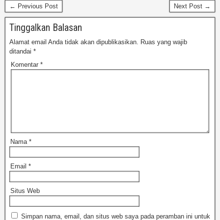
← Previous Post
Next Post →
Tinggalkan Balasan
Alamat email Anda tidak akan dipublikasikan.
Ruas yang wajib
ditandai
*
Komentar
*
Nama
*
Email
*
Situs Web
Simpan nama, email, dan situs web saya pada peramban ini untuk