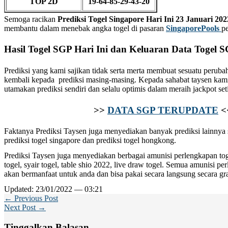
TOP 2D
19-64-85-29-43-20
Semoga racikan
Prediksi Togel Singapore Hari Ini 23 Januari 202
membantu dalam menebak angka togel di pasaran
SingaporePools
pe
Hasil Togel SGP Hari Ini dan Keluaran Data Togel S
Prediksi yang kami sajikan tidak serta merta membuat sesuatu peruba
kembali kepada prediksi masing-masing. Kepada sahabat taysen kami
utamakan prediksi sendiri dan selalu optimis dalam meraih jackpot set
>>
DATA SGP TERUPDATE
<
Faktanya Prediksi Taysen juga menyediakan banyak prediksi lainnya se
prediksi togel singapore dan prediksi togel hongkong.
Prediksi Taysen juga menyediakan berbagai amunisi perlengkapan togel
togel, syair togel, table shio 2022, live draw togel. Semua amunisi pe
akan bermanfaat untuk anda dan bisa pakai secara langsung secara grat
Updated: 23/01/2022 — 03:21
← Previous Post
Next Post →
Tinggalkan Balasan