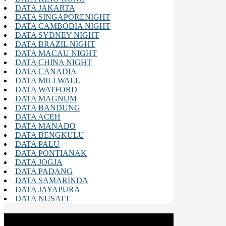
DATA JAKARTA
DATA SINGAPORENIGHT
DATA CAMBODIA NIGHT
DATA SYDNEY NIGHT
DATA BRAZIL NIGHT
DATA MACAU NIGHT
DATA CHINA NIGHT
DATA CANADIA
DATA MILLWALL
DATA WATFORD
DATA MAGNUM
DATA BANDUNG
DATA ACEH
DATA MANADO
DATA BENGKULU
DATA PALU
DATA PONTIANAK
DATA JOGJA
DATA PADANG
DATA SAMARINDA
DATA JAYAPURA
DATA NUSATT
LIVE DRAW TERCEPAT