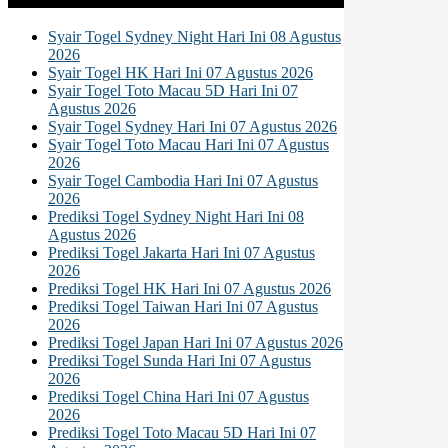
Syair Togel Sydney Night Hari Ini 08 Agustus
2026
Syair Togel HK Hari Ini 07 Agustus 2026
Syair Togel Toto Macau 5D Hari Ini 07
Agustus 2026
Syair Togel Sydney Hari Ini 07 Agustus 2026
Syair Togel Toto Macau Hari Ini 07 Agustus
2026
Syair Togel Cambodia Hari Ini 07 Agustus
2026
Prediksi Togel Sydney Night Hari Ini 08
Agustus 2026
Prediksi Togel Jakarta Hari Ini 07 Agustus
2026
Prediksi Togel HK Hari Ini 07 Agustus 2026
Prediksi Togel Taiwan Hari Ini 07 Agustus
2026
Prediksi Togel Japan Hari Ini 07 Agustus 2026
Prediksi Togel Sunda Hari Ini 07 Agustus
2026
Prediksi Togel China Hari Ini 07 Agustus
2026
Prediksi Togel Toto Macau 5D Hari Ini 07