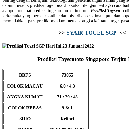
Seiring dengan kemajuan teknologi dan perkembangan zaman yang se
dalam meracik prediksi togel bisa dilakukan dengan berbagai cara baik
ataupun melihat prediksi togel online di internet.
Prediksi Taysen
hadi
terkemuka yang berbasis online dan bisa di akses dimanapun dan ka
memudahkan para prediktor dalam meracik angka keluaran togel pas
>>
SYAIR TOGEL SGP
<<
Prediksi Taysentoto Singapore Terjitu 
BBFS
73065
COLOK MACAU
6.0 / 4.3
ANGKA KUMAT
71 / 39 / 48
COLOK BEBAS
9 & 1
SHIO
Kelinci