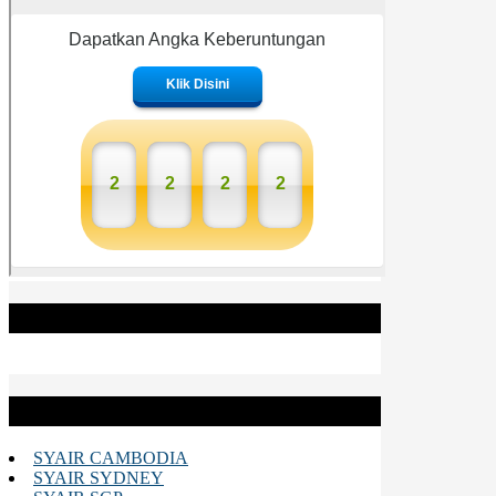
TABEL SHIO 2026
SYAIR TOGEL
SYAIR CAMBODIA
SYAIR SYDNEY