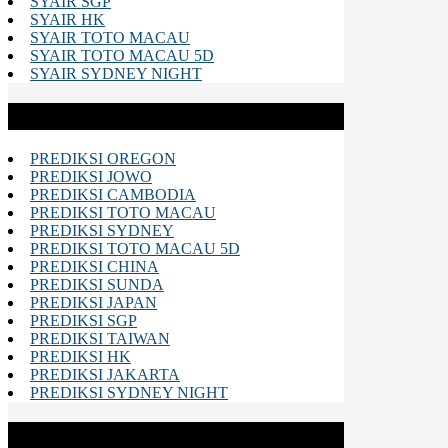
SYAIR SGP
SYAIR HK
SYAIR TOTO MACAU
SYAIR TOTO MACAU 5D
SYAIR SYDNEY NIGHT
PREDIKSI TOGEL
PREDIKSI OREGON
PREDIKSI JOWO
PREDIKSI CAMBODIA
PREDIKSI TOTO MACAU
PREDIKSI SYDNEY
PREDIKSI TOTO MACAU 5D
PREDIKSI CHINA
PREDIKSI SUNDA
PREDIKSI JAPAN
PREDIKSI SGP
PREDIKSI TAIWAN
PREDIKSI HK
PREDIKSI JAKARTA
PREDIKSI SYDNEY NIGHT
DATA TOGEL