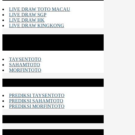
LIVE DRAW TOTO MACAU
LIVE DRAW SGP
LIVE DRAW HK
LIVE DRAW KINGKONG
BANDAR TOGEL ONLINE
TERPERCAYA
TAYSENTOTO
SAHAMTOTO
MORFINTOTO
PREDIKSI TOGEL ONLINE
PREDIKSI TAYSENTOTO
PREDIKSI SAHAMTOTO
PREDIKSI MORFINTOTO
VISITOR
Pos-pos Terbaru