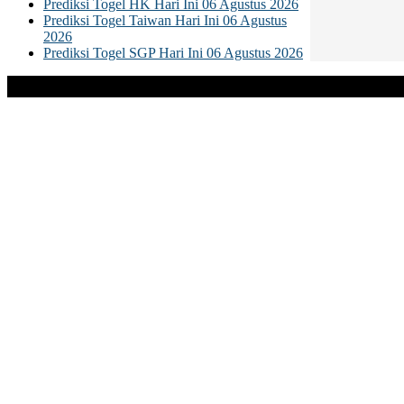
Prediksi Togel HK Hari Ini 06 Agustus 2026
Prediksi Togel Taiwan Hari Ini 06 Agustus
2026
Prediksi Togel SGP Hari Ini 06 Agustus 2026
Prediksi Togel, Data Live Keluaran Terbaru, Syair Togel Akurat © 2