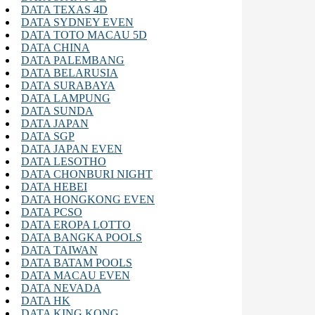
DATA TEXAS 4D
DATA SYDNEY EVEN
DATA TOTO MACAU 5D
DATA CHINA
DATA PALEMBANG
DATA BELARUSIA
DATA SURABAYA
DATA LAMPUNG
DATA SUNDA
DATA JAPAN
DATA SGP
DATA JAPAN EVEN
DATA LESOTHO
DATA CHONBURI NIGHT
DATA HEBEI
DATA HONGKONG EVEN
DATA PCSO
DATA EROPA LOTTO
DATA BANGKA POOLS
DATA TAIWAN
DATA BATAM POOLS
DATA MACAU EVEN
DATA NEVADA
DATA HK
DATA KING KONG