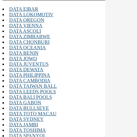
DATA EIBAR
DATA LOKOMOTIV
DATA OREGON
DATA VIENNA
DATA ASCOLI
DATA ZIMBABWE
DATA CHONBURI
DATA OCEANIA
DATA BENIN
DATA JOWO
DATA JUVENTUS
DATA DEWATA
DATA PHILIPPINA
DATA CAMBODIA
DATA TAIWAN BALL
DATA LEEDS POOLS
DATA BALI POOLS
DATA GABON
DATA BULLSEYE
DATA TOTO MACAU
DATA SYDNEY
DATA JAMBI
DATA TOSHIMA
DATA SPANYOL