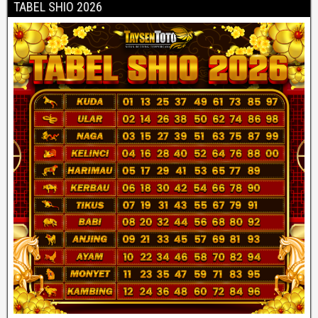
TABEL SHIO 2026