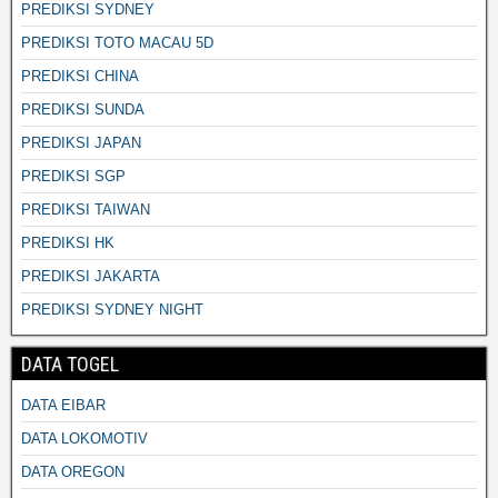
PREDIKSI SYDNEY
PREDIKSI TOTO MACAU 5D
PREDIKSI CHINA
PREDIKSI SUNDA
PREDIKSI JAPAN
PREDIKSI SGP
PREDIKSI TAIWAN
PREDIKSI HK
PREDIKSI JAKARTA
PREDIKSI SYDNEY NIGHT
DATA TOGEL
DATA EIBAR
DATA LOKOMOTIV
DATA OREGON