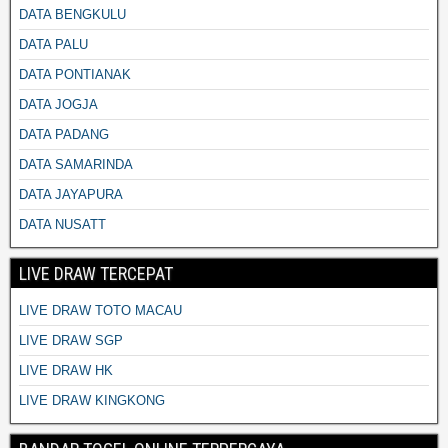
DATA BENGKULU
DATA PALU
DATA PONTIANAK
DATA JOGJA
DATA PADANG
DATA SAMARINDA
DATA JAYAPURA
DATA NUSATT
LIVE DRAW TERCEPAT
LIVE DRAW TOTO MACAU
LIVE DRAW SGP
LIVE DRAW HK
LIVE DRAW KINGKONG