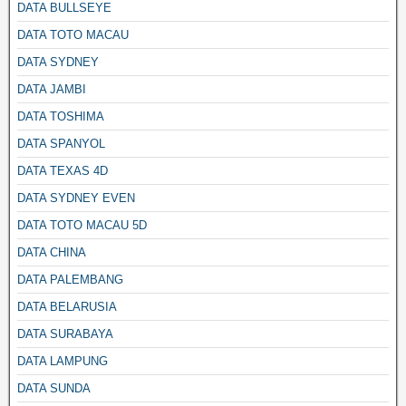
DATA BULLSEYE
DATA TOTO MACAU
DATA SYDNEY
DATA JAMBI
DATA TOSHIMA
DATA SPANYOL
DATA TEXAS 4D
DATA SYDNEY EVEN
DATA TOTO MACAU 5D
DATA CHINA
DATA PALEMBANG
DATA BELARUSIA
DATA SURABAYA
DATA LAMPUNG
DATA SUNDA