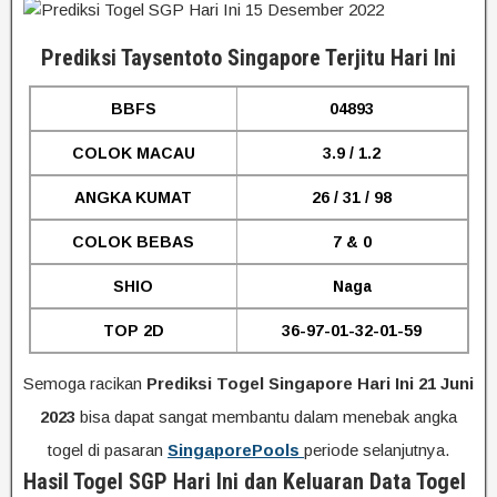
Prediksi Taysentoto Singapore Terjitu Hari Ini
BBFS
04893
COLOK MACAU
3.9 / 1.2
ANGKA KUMAT
26 / 31 / 98
COLOK BEBAS
7 & 0
SHIO
Naga
TOP 2D
36-97-01-32-01-59
Semoga racikan
Prediksi Togel Singapore Hari Ini 21 Juni
2023
bisa dapat sangat membantu dalam menebak angka
togel di pasaran
SingaporePools
periode selanjutnya.
Hasil Togel SGP Hari Ini dan Keluaran Data Togel