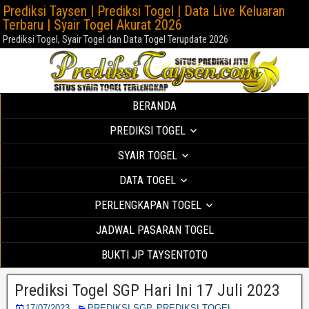
Prediksi Taysen | Prediksi Togel | Data Live Keluaran
Terbaru | Syair Togel Akurat 2026
Prediksi Togel, Syair Togel dan Data Togel Terupdate 2026
BERANDA
PREDIKSI TOGEL
SYAIR TOGEL
DATA TOGEL
PERLENGKAPAN TOGEL
JADWAL PASARAN TOGEL
BUKTI JP TAYSENTOTO
Prediksi Togel SGP Hari Ini 17 Juli 2023
17/07/2023
PREDIKSI SGP
,
PREDIKSI TOGEL