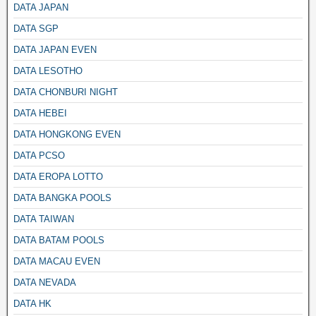
DATA JAPAN
DATA SGP
DATA JAPAN EVEN
DATA LESOTHO
DATA CHONBURI NIGHT
DATA HEBEI
DATA HONGKONG EVEN
DATA PCSO
DATA EROPA LOTTO
DATA BANGKA POOLS
DATA TAIWAN
DATA BATAM POOLS
DATA MACAU EVEN
DATA NEVADA
DATA HK