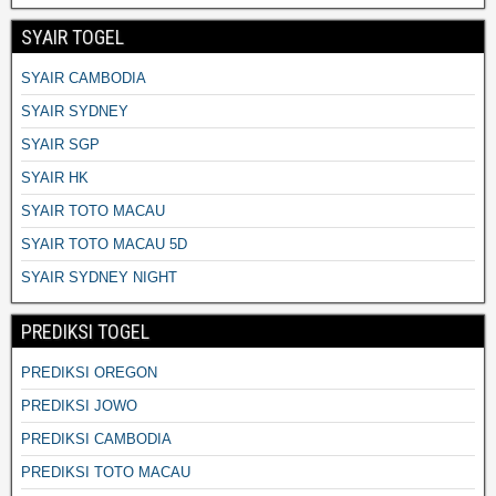
SYAIR TOGEL
SYAIR CAMBODIA
SYAIR SYDNEY
SYAIR SGP
SYAIR HK
SYAIR TOTO MACAU
SYAIR TOTO MACAU 5D
SYAIR SYDNEY NIGHT
PREDIKSI TOGEL
PREDIKSI OREGON
PREDIKSI JOWO
PREDIKSI CAMBODIA
PREDIKSI TOTO MACAU