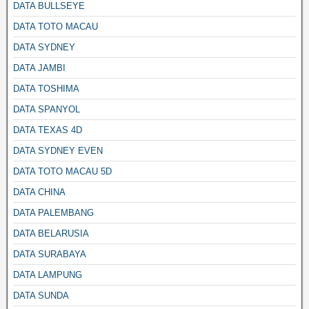
DATA BULLSEYE
DATA TOTO MACAU
DATA SYDNEY
DATA JAMBI
DATA TOSHIMA
DATA SPANYOL
DATA TEXAS 4D
DATA SYDNEY EVEN
DATA TOTO MACAU 5D
DATA CHINA
DATA PALEMBANG
DATA BELARUSIA
DATA SURABAYA
DATA LAMPUNG
DATA SUNDA