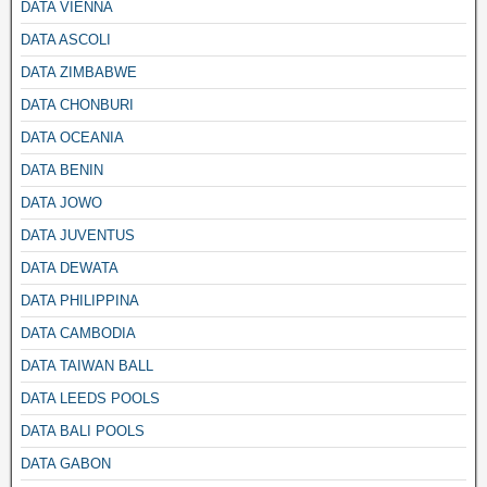
DATA VIENNA
DATA ASCOLI
DATA ZIMBABWE
DATA CHONBURI
DATA OCEANIA
DATA BENIN
DATA JOWO
DATA JUVENTUS
DATA DEWATA
DATA PHILIPPINA
DATA CAMBODIA
DATA TAIWAN BALL
DATA LEEDS POOLS
DATA BALI POOLS
DATA GABON