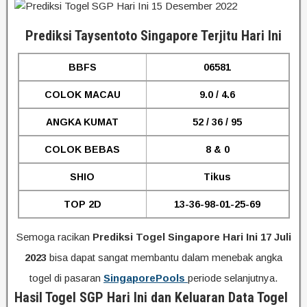
Prediksi Taysentoto Singapore Terjitu Hari Ini
BBFS
06581
COLOK MACAU
9.0 / 4.6
ANGKA KUMAT
52 / 36 / 95
COLOK BEBAS
8 & 0
SHIO
Tikus
TOP 2D
13-36-98-01-25-69
Semoga racikan
Prediksi Togel Singapore Hari Ini 17 Juli
2023
bisa dapat sangat membantu dalam menebak angka
togel di pasaran
SingaporePools
periode selanjutnya.
Hasil Togel SGP Hari Ini dan Keluaran Data Togel