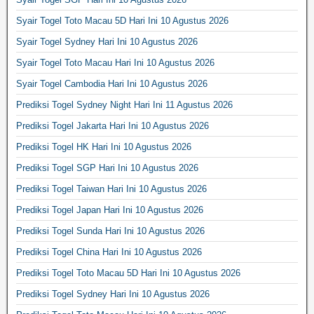
Syair Togel Toto Macau 5D Hari Ini 10 Agustus 2026
Syair Togel Sydney Hari Ini 10 Agustus 2026
Syair Togel Toto Macau Hari Ini 10 Agustus 2026
Syair Togel Cambodia Hari Ini 10 Agustus 2026
Prediksi Togel Sydney Night Hari Ini 11 Agustus 2026
Prediksi Togel Jakarta Hari Ini 10 Agustus 2026
Prediksi Togel HK Hari Ini 10 Agustus 2026
Prediksi Togel SGP Hari Ini 10 Agustus 2026
Prediksi Togel Taiwan Hari Ini 10 Agustus 2026
Prediksi Togel Japan Hari Ini 10 Agustus 2026
Prediksi Togel Sunda Hari Ini 10 Agustus 2026
Prediksi Togel China Hari Ini 10 Agustus 2026
Prediksi Togel Toto Macau 5D Hari Ini 10 Agustus 2026
Prediksi Togel Sydney Hari Ini 10 Agustus 2026