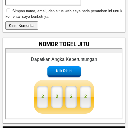
Simpan nama, email, dan situs web saya pada peramban ini untuk
komentar saya berikutnya.
NOMOR TOGEL JITU