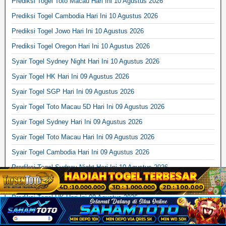
Prediksi Togel Toto Macau Hari Ini 10 Agustus 2026
Prediksi Togel Cambodia Hari Ini 10 Agustus 2026
Prediksi Togel Jowo Hari Ini 10 Agustus 2026
Prediksi Togel Oregon Hari Ini 10 Agustus 2026
Syair Togel Sydney Night Hari Ini 10 Agustus 2026
Syair Togel HK Hari Ini 09 Agustus 2026
Syair Togel SGP Hari Ini 09 Agustus 2026
Syair Togel Toto Macau 5D Hari Ini 09 Agustus 2026
Syair Togel Sydney Hari Ini 09 Agustus 2026
Syair Togel Toto Macau Hari Ini 09 Agustus 2026
Syair Togel Cambodia Hari Ini 09 Agustus 2026
Prediksi Togel Sydney Night Hari Ini 10 Agustus 2026
Prediksi Togel Jakarta Hari Ini 09 Agustus 2026
Prediksi Togel HK Hari Ini 09 Agustus 2026