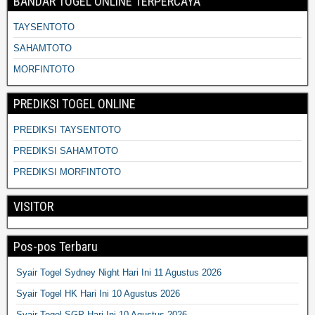
BANDAR TOGEL ONLINE TERPERCAYA
TAYSENTOTO
SAHAMTOTO
MORFINTOTO
PREDIKSI TOGEL ONLINE
PREDIKSI TAYSENTOTO
PREDIKSI SAHAMTOTO
PREDIKSI MORFINTOTO
VISITOR
Pos-pos Terbaru
Syair Togel Sydney Night Hari Ini 11 Agustus 2026
Syair Togel HK Hari Ini 10 Agustus 2026
Syair Togel SGP Hari Ini 10 Agustus 2026