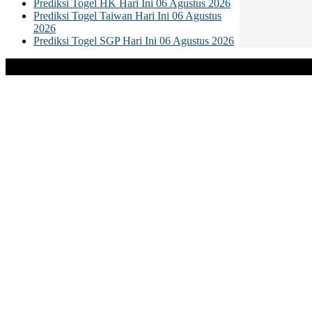
Prediksi Togel HK Hari Ini 06 Agustus 2026
Prediksi Togel Taiwan Hari Ini 06 Agustus
2026
Prediksi Togel SGP Hari Ini 06 Agustus 2026
Prediksi Togel, Data Live Keluaran Terbaru, Syair Togel Akurat © 2