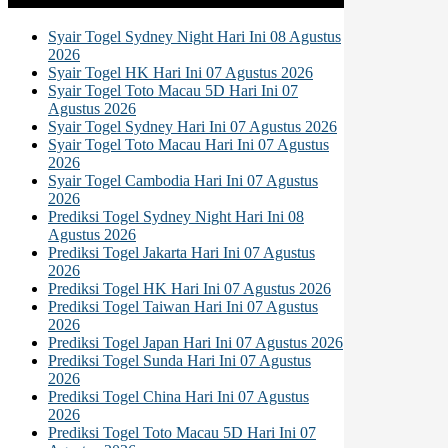
Syair Togel Sydney Night Hari Ini 08 Agustus
2026
Syair Togel HK Hari Ini 07 Agustus 2026
Syair Togel Toto Macau 5D Hari Ini 07
Agustus 2026
Syair Togel Sydney Hari Ini 07 Agustus 2026
Syair Togel Toto Macau Hari Ini 07 Agustus
2026
Syair Togel Cambodia Hari Ini 07 Agustus
2026
Prediksi Togel Sydney Night Hari Ini 08
Agustus 2026
Prediksi Togel Jakarta Hari Ini 07 Agustus
2026
Prediksi Togel HK Hari Ini 07 Agustus 2026
Prediksi Togel Taiwan Hari Ini 07 Agustus
2026
Prediksi Togel Japan Hari Ini 07 Agustus 2026
Prediksi Togel Sunda Hari Ini 07 Agustus
2026
Prediksi Togel China Hari Ini 07 Agustus
2026
Prediksi Togel Toto Macau 5D Hari Ini 07