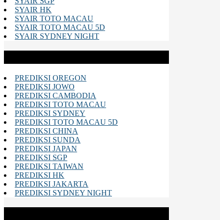
SYAIR SGP
SYAIR HK
SYAIR TOTO MACAU
SYAIR TOTO MACAU 5D
SYAIR SYDNEY NIGHT
PREDIKSI TOGEL
PREDIKSI OREGON
PREDIKSI JOWO
PREDIKSI CAMBODIA
PREDIKSI TOTO MACAU
PREDIKSI SYDNEY
PREDIKSI TOTO MACAU 5D
PREDIKSI CHINA
PREDIKSI SUNDA
PREDIKSI JAPAN
PREDIKSI SGP
PREDIKSI TAIWAN
PREDIKSI HK
PREDIKSI JAKARTA
PREDIKSI SYDNEY NIGHT
DATA TOGEL