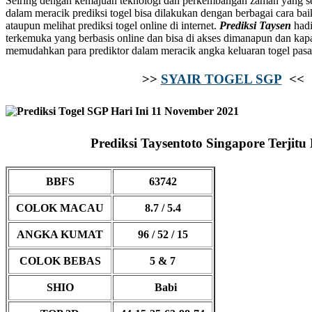
Seiring dengan kemajuan teknologi dan perkembangan zaman yang se
dalam meracik prediksi togel bisa dilakukan dengan berbagai cara baik
ataupun melihat prediksi togel online di internet.
Prediksi Taysen
hadi
terkemuka yang berbasis online dan bisa di akses dimanapun dan ka
memudahkan para prediktor dalam meracik angka keluaran togel pas
>>
SYAIR TOGEL SGP
<<
Prediksi Taysentoto Singapore Terjitu 
BBFS
63742
COLOK MACAU
8.7 / 5.4
ANGKA KUMAT
96 / 52 / 15
COLOK BEBAS
5 & 7
SHIO
Babi