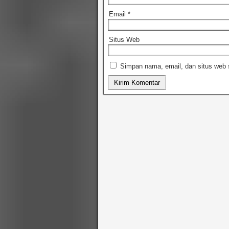
Email
*
Situs Web
Simpan nama, email, dan situs web 