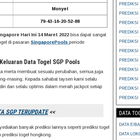
PREDIKSI
Monyet
PREDIKSI
79-43-16-20-52-88
PREDIKSI
PREDIKSI
ingapore Hari Ini 14 Maret 2022
bisa dapat sangat
PREDIKSI
gel di pasaran
SingaporePools
periode
PREDIKSI
PREDIKSI
n Keluaran Data Togel SGP Pools
PREDIKSI
erta merta membuat sesuatu perubahan, semua juga
ing-masing. Kepada sahabat taysen kami selalu
PREDIKSI
iri dan selalu optimis dalam meraih jackpot setiap
PREDIKSI
PREDIKSI
A SGP TERUPDATE
<<
DATA TO
DATA EIB
diakan banyak prediksi lainnya seperti prediksi togel
DATA LOK
n prediksi togel hongkong.