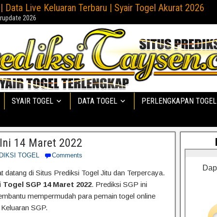
 | Data Live Keluaran Terbaru | Syair Togel Akurat 2026
Terupdate 2026
SYAIR TOGEL
DATA TOGEL
PERLENGKAPAN TOGEL
 Ini 14 Maret 2022
DIKSI TOGEL
Comments
 datang di Situs Prediksi Togel Jitu dan Terpercaya.
i Togel SGP 14 Maret 2022
. Prediksi SGP ini
embantu mempermudah para pemain togel online
 Keluaran SGP.