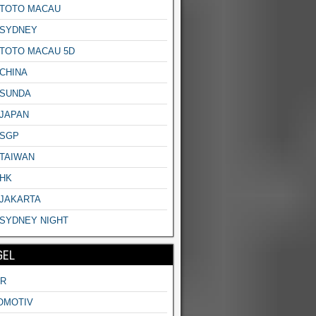
 TOTO MACAU
 SYDNEY
 TOTO MACAU 5D
 CHINA
 SUNDA
 JAPAN
 SGP
 TAIWAN
 HK
 JAKARTA
 SYDNEY NIGHT
GEL
AR
OMOTIV