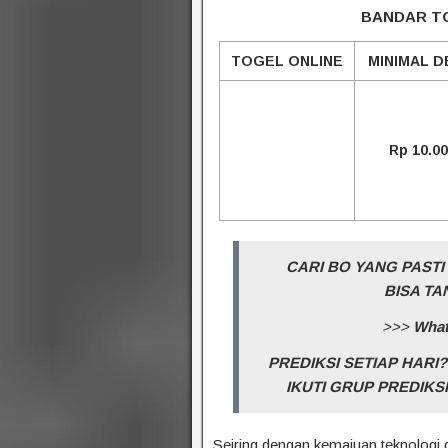
BANDAR TO
TOGEL ONLINE
MINIMAL 
Rp 10.0
CARI BO YANG PASTI
BISA TA
>>>
What
PREDIKSI SETIAP HAR
IKUTI GRUP PREDIKS
Seiring dengan kemajuan teknolog