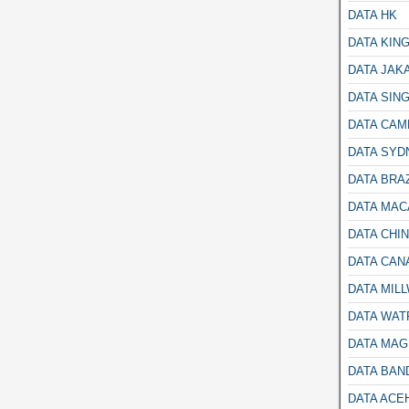
DATA HK
DATA KIN
DATA JAK
DATA SIN
DATA CAM
DATA SYD
DATA BRAZ
DATA MAC
DATA CHIN
DATA CAN
DATA MIL
DATA WAT
DATA MA
DATA BAN
DATA ACE