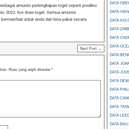
DATA OR
erbagai amunisi perlengkapan togel seperti prediksi
DATA VIE
 shio 2022, live draw togel. Semua amunisi
n bermanfaat untuk anda dan bisa pakai secara
DATA ASC
DATA ZIM
DATA CHO
DATA OCE
Next Post →
DATA BEN
DATA JOW
ikan.
Ruas yang wajib ditandai
*
DATA JUV
DATA DEW
DATA PHIL
DATA CAM
DATA TAI
DATA LEE
DATA BAL