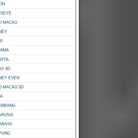
ON
LSEYE
O MACAU
NEY
BI
HIMA
NYOL
AS 4D
NEY EVEN
O MACAU 5D
NA
EMBANG
ARUSIA
ABAYA
PUNG