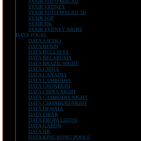
SYAIR TOTO MACAU
SYAIR SYDNEY
SYAIR TOTO MACAU 5D
SYAIR SGP
SYAIR HK
SYAIR SYDNEY NIGHT
DATA TOGEL
DATA ASCOLI
DATA BENIN
DATA BULLSEYE
DATA BELARUSIA
DATA BRAZIL NIGHT
DATA CHINA
DATA CANADIA
DATA CAMBODIA
DATA CHONBURI
DATA CHINA NIGHT
DATA CAMBODIA NIGHT
DATA CHONBURI NIGHT
DATA DEWATA
DATA EIBAR
DATA EROPA LOTTO
DATA GABON
DATA HK
DATA KING KONG POOLS