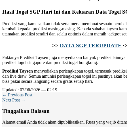
Hasil Togel SGP Hari Ini dan Keluaran Data Togel S
Prediksi yang kami sajikan tidak serta merta membuat sesuatu peruba
kembali kepada prediksi masing-masing. Kepada sahabat taysen kami
utamakan prediksi sendiri dan selalu optimis dalam meraih jackpot set
>>
DATA SGP TERUPDATE
<
Faktanya Prediksi Taysen juga menyediakan banyak prediksi lainnya se
prediksi togel singapore dan prediksi togel hongkong.
Prediksi Taysen
menyediakan perlengkapan togel, termasuk prediksi, d
dan live draw. Semua amunisi perlengkapan togel ini pastinya akan 
bisa pakai secara langsung secara gratis setiap hari.
Updated: 07/06/2026 — 02:19
← Previous Post
Next Post →
Tinggalkan Balasan
Alamat email Anda tidak akan dipublikasikan.
Ruas yang wajib ditan