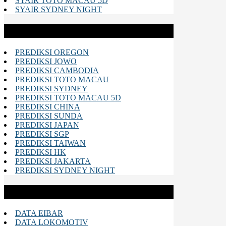
SYAIR TOTO MACAU 5D
SYAIR SYDNEY NIGHT
PREDIKSI TOGEL
PREDIKSI OREGON
PREDIKSI JOWO
PREDIKSI CAMBODIA
PREDIKSI TOTO MACAU
PREDIKSI SYDNEY
PREDIKSI TOTO MACAU 5D
PREDIKSI CHINA
PREDIKSI SUNDA
PREDIKSI JAPAN
PREDIKSI SGP
PREDIKSI TAIWAN
PREDIKSI HK
PREDIKSI JAKARTA
PREDIKSI SYDNEY NIGHT
DATA TOGEL
DATA EIBAR
DATA LOKOMOTIV