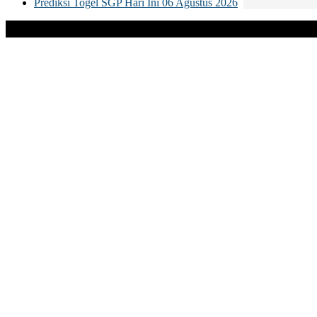
Prediksi Togel SGP Hari Ini 06 Agustus 2026
Prediksi Togel, Data Live Keluaran Terbaru, Syair Togel Akurat © 2