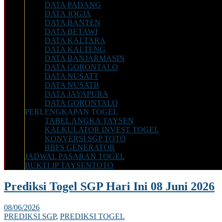
DATA PADANG
DATA JOGJA
DATA BANTEN
DATA BETAWI
DATA KALTARA
DATA KALTENG
DATA BANJARMASIN
DATA GORONTALO
DATA NUSATT
DATA NUSATB
DATA JAYAPURA
DATA GORONTALO
PERLENGKAPAN TOGEL
TABEL ANGKA TAYSEN
KALKULATOR INVEST TOGEL
KONVERSI SGP TOTO
BBFS GENERATOR
JADWAL PASARAN TOGEL
BUKTI JP TAYSENTOTO
Prediksi Togel SGP Hari Ini 08 Juni 2026
08/06/2026
PREDIKSI SGP
,
PREDIKSI TOGEL