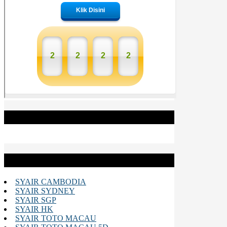
TABEL SHIO 2026
SYAIR TOGEL
SYAIR CAMBODIA
SYAIR SYDNEY
SYAIR SGP
SYAIR HK
SYAIR TOTO MACAU