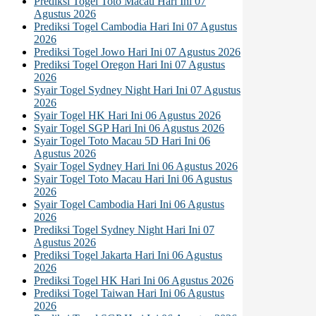
Prediksi Togel Toto Macau Hari Ini 07
Agustus 2026
Prediksi Togel Cambodia Hari Ini 07 Agustus
2026
Prediksi Togel Jowo Hari Ini 07 Agustus 2026
Prediksi Togel Oregon Hari Ini 07 Agustus
2026
Syair Togel Sydney Night Hari Ini 07 Agustus
2026
Syair Togel HK Hari Ini 06 Agustus 2026
Syair Togel SGP Hari Ini 06 Agustus 2026
Syair Togel Toto Macau 5D Hari Ini 06
Agustus 2026
Syair Togel Sydney Hari Ini 06 Agustus 2026
Syair Togel Toto Macau Hari Ini 06 Agustus
2026
Syair Togel Cambodia Hari Ini 06 Agustus
2026
Prediksi Togel Sydney Night Hari Ini 07
Agustus 2026
Prediksi Togel Jakarta Hari Ini 06 Agustus
2026
Prediksi Togel HK Hari Ini 06 Agustus 2026
Prediksi Togel Taiwan Hari Ini 06 Agustus
2026