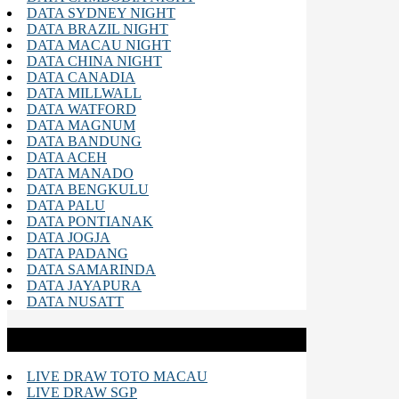
DATA SYDNEY NIGHT
DATA BRAZIL NIGHT
DATA MACAU NIGHT
DATA CHINA NIGHT
DATA CANADIA
DATA MILLWALL
DATA WATFORD
DATA MAGNUM
DATA BANDUNG
DATA ACEH
DATA MANADO
DATA BENGKULU
DATA PALU
DATA PONTIANAK
DATA JOGJA
DATA PADANG
DATA SAMARINDA
DATA JAYAPURA
DATA NUSATT
LIVE DRAW TERCEPAT
LIVE DRAW TOTO MACAU
LIVE DRAW SGP