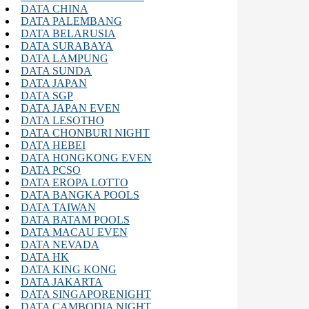
DATA CHINA
DATA PALEMBANG
DATA BELARUSIA
DATA SURABAYA
DATA LAMPUNG
DATA SUNDA
DATA JAPAN
DATA SGP
DATA JAPAN EVEN
DATA LESOTHO
DATA CHONBURI NIGHT
DATA HEBEI
DATA HONGKONG EVEN
DATA PCSO
DATA EROPA LOTTO
DATA BANGKA POOLS
DATA TAIWAN
DATA BATAM POOLS
DATA MACAU EVEN
DATA NEVADA
DATA HK
DATA KING KONG
DATA JAKARTA
DATA SINGAPORENIGHT
DATA CAMBODIA NIGHT