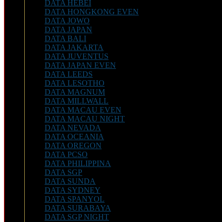
DATA HEBEI
DATA HONGKONG EVEN
DATA JOWO
DATA JAPAN
DATA BALI
DATA JAKARTA
DATA JUVENTUS
DATA JAPAN EVEN
DATA LEEDS
DATA LESOTHO
DATA MAGNUM
DATA MILLWALL
DATA MACAU EVEN
DATA MACAU NIGHT
DATA NEVADA
DATA OCEANIA
DATA OREGON
DATA PCSO
DATA PHILIPPINA
DATA SGP
DATA SUNDA
DATA SYDNEY
DATA SPANYOL
DATA SURABAYA
DATA SGP NIGHT