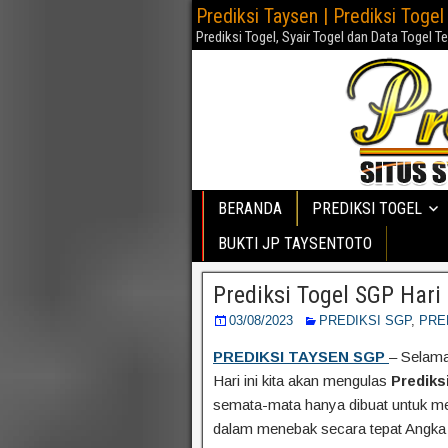
Prediksi Taysen | Prediksi Togel
Prediksi Togel, Syair Togel dan Data Togel 
BERANDA
PREDIKSI TOGEL
BUKTI JP TAYSENTOTO
Prediksi Togel SGP Hari
03/08/2023
PREDIKSI SGP
,
PRE
PREDIKSI TAYSEN SGP
– Selamat
Hari ini kita akan mengulas
Prediks
semata-mata hanya dibuat untuk m
dalam menebak secara tepat Angka