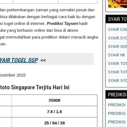
i dan perkembangan zaman yang semakin pesat dan
 bisa dilakukan dengan berbagai cara baik itu dengan
SYAIR T
i togel online di internet.
Prediksi Taysen
hadir
SYAIR CA
uka yang berbasis online dan bisa di akses
at memudahkan para prediktor dalam meracik angka
SYAIR SY
kan.
SYAIR SG
SYAIR HK
YAIR TOGEL SGP
<<
SYAIR TO
SYAIR TO
SYAIR SY
toto Singapore Terjitu Hari Ini
PREDIKSI
35908
PREDIKSI
7.6 / 1.6
PREDIKSI
PREDIKSI
25 / 64 / 38