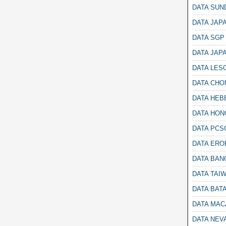
DATA SUN
DATA JAP
DATA SGP
DATA JAP
DATA LES
DATA CHO
DATA HEB
DATA HO
DATA PCS
DATA ERO
DATA BAN
DATA TAI
DATA BAT
DATA MAC
DATA NEV