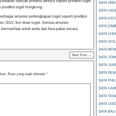
diakan banyak prediksi lainnya seperti prediksi togel
DATA OR
n prediksi togel hongkong.
DATA VIE
erbagai amunisi perlengkapan togel seperti prediksi
DATA ASC
 shio 2022, live draw togel. Semua amunisi
DATA ZIM
n bermanfaat untuk anda dan bisa pakai secara
DATA CHO
DATA OCE
DATA BEN
Next Post →
DATA JOW
DATA JUV
DATA DEW
ikan.
Ruas yang wajib ditandai
*
DATA PHIL
DATA CAM
DATA TAI
DATA LEE
DATA BAL