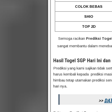
COLOK BEBAS
SHIO
TOP 2D
Semoga racikan
Prediksi Togel
sangat membantu dalam menebak
Hasil Togel SGP Hari Ini da
Prediksi yang kami sajikan tidak s
harus kembali kepada prediksi mas
himbau tetap utamakan prediksi send
hari nya.
>>
DAT