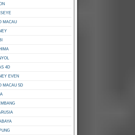
ON
LSEYE
O MACAU
NEY
BI
HIMA
NYOL
AS 4D
NEY EVEN
O MACAU 5D
NA
EMBANG
ARUSIA
ABAYA
PUNG