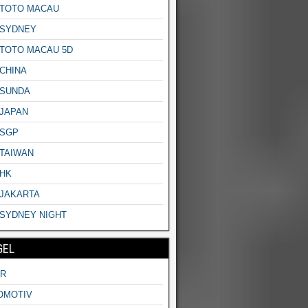
 TOTO MACAU
 SYDNEY
 TOTO MACAU 5D
 CHINA
 SUNDA
 JAPAN
 SGP
 TAIWAN
 HK
 JAKARTA
 SYDNEY NIGHT
GEL
AR
OMOTIV