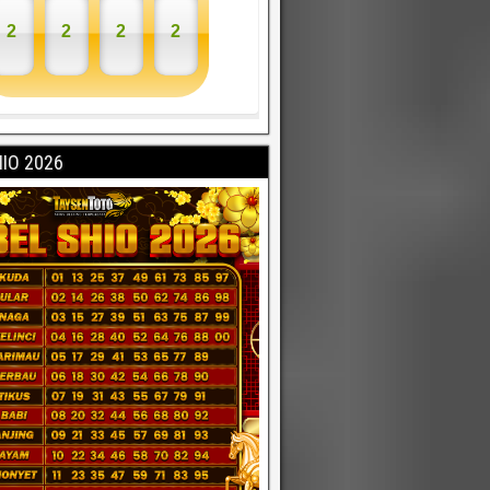
IO 2026