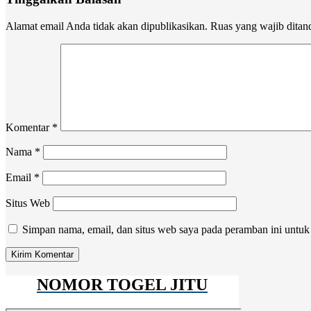
Alamat email Anda tidak akan dipublikasikan.
Ruas yang wajib ditan
Komentar
*
Nama
*
Email
*
Situs Web
Simpan nama, email, dan situs web saya pada peramban ini untuk
NOMOR TOGEL JITU