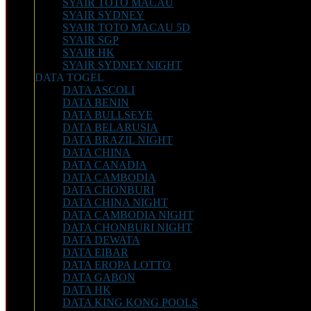
SYAIR TOTO MACAU
SYAIR SYDNEY
SYAIR TOTO MACAU 5D
SYAIR SGP
SYAIR HK
SYAIR SYDNEY NIGHT
DATA TOGEL
DATA ASCOLI
DATA BENIN
DATA BULLSEYE
DATA BELARUSIA
DATA BRAZIL NIGHT
DATA CHINA
DATA CANADIA
DATA CAMBODIA
DATA CHONBURI
DATA CHINA NIGHT
DATA CAMBODIA NIGHT
DATA CHONBURI NIGHT
DATA DEWATA
DATA EIBAR
DATA EROPA LOTTO
DATA GABON
DATA HK
DATA KING KONG POOLS