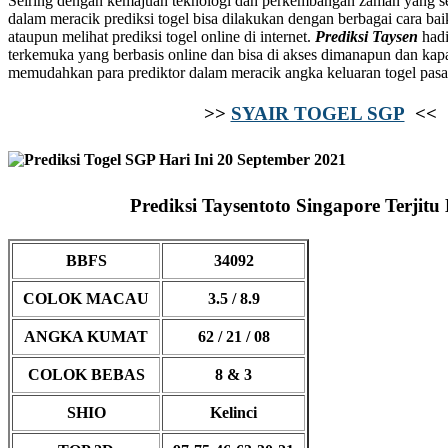
Seiring dengan kemajuan teknologi dan perkembangan zaman yang se
dalam meracik prediksi togel bisa dilakukan dengan berbagai cara baik
ataupun melihat prediksi togel online di internet.
Prediksi Taysen
hadi
terkemuka yang berbasis online dan bisa di akses dimanapun dan ka
memudahkan para prediktor dalam meracik angka keluaran togel pas
>>
SYAIR TOGEL SGP
<<
Prediksi Taysentoto Singapore Terjitu 
BBFS
34092
COLOK MACAU
3.5 / 8.9
ANGKA KUMAT
62 / 21 / 08
COLOK BEBAS
8 & 3
SHIO
Kelinci