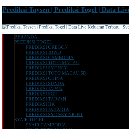
Prediksi Taysen | Prediksi Togel | Data Li
Prediksi Togel, Syair Togel dan Data Togel Terupdate 2026
BERANDA
PREDIKSI TOGEL
PREDIKSI OREGON
PREDIKSI JOWO
PREDIKSI CAMBODIA
PREDIKSI TOTO MACAU
PREDIKSI SYDNEY
PREDIKSI TOTO MACAU 5D
PREDIKSI CHINA
PREDIKSI SUNDA
PREDIKSI JAPAN
PREDIKSI SGP
PREDIKSI TAIWAN
PREDIKSI HK
PREDIKSI JAKARTA
PREDIKSI SYDNEY NIGHT
SYAIR TOGEL
SYAIR CAMBODIA