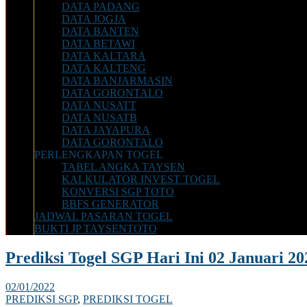
DATA PADANG
DATA JOGJA
DATA BANTEN
DATA BETAWI
DATA KALTARA
DATA KALTENG
DATA BANJARMASIN
DATA GORONTALO
DATA NUSATT
DATA NUSATB
DATA JAYAPURA
DATA GORONTALO
PERLENGKAPAN TOGEL
TABEL ANGKA TAYSEN
KALKULATOR INVEST TOGEL
KONVERSI SGP TOTO
BBFS GENERATOR
JADWAL PASARAN TOGEL
BUKTI JP TAYSENTOTO
Prediksi Togel SGP Hari Ini 02 Januari 20
02/01/2022
PREDIKSI SGP
,
PREDIKSI TOGEL