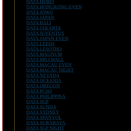
DATA HEBEI
DATA HONGKONG EVEN
DATA JOWO
DATA JAPAN
DATA BALI
DATA JAKARTA
DATA JUVENTUS
DATA JAPAN EVEN
DATA LEEDS
DATA LESOTHO
DATA MAGNUM
DATA MILLWALL
DATA MACAU EVEN
DATA MACAU NIGHT
DATA NEVADA
DATA OCEANIA
DATA OREGON
DATA PCSO
DATA PHILIPPINA
DATA SGP
DATA SUNDA
DATA SYDNEY
DATA SPANYOL
DATA SURABAYA
DATA SGP NIGHT