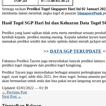
TOP 2D
97-75-46-63-30-21
Semoga racikan
Prediksi Togel Singapore Hari Ini 02 Januari 202
membantu dalam menebak angka togel di pasaran
SingaporePools
pe
Hasil Togel SGP Hari Ini dan Keluaran Data Togel S
Prediksi yang kami sajikan tidak serta merta membuat sesuatu peruba
kembali kepada prediksi masing-masing. Kepada sahabat taysen kami
utamakan prediksi sendiri dan selalu optimis dalam meraih jackpot set
>>
DATA SGP TERUPDATE
<
Faktanya Prediksi Taysen juga menyediakan banyak prediksi lainnya se
prediksi togel singapore dan prediksi togel hongkong.
Prediksi Taysen juga menyediakan berbagai amunisi perlengkapan togel
togel, syair togel, table shio 2021, live draw togel. Semua amunisi pe
akan bermanfaat untuk anda dan bisa pakai secara langsung secara grat
Updated: 02/01/2022 — 01:39
← Previous Post
Next Post →
Tinggalkan Balasan