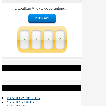
TABEL SHIO 2026
SYAIR TOGEL
SYAIR CAMBODIA
SYAIR SYDNEY