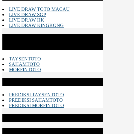
LIVE DRAW TOTO MACAU
LIVE DRAW SGP
LIVE DRAW HK
LIVE DRAW KINGKONG
BANDAR TOGEL ONLINE
TERPERCAYA
TAYSENTOTO
SAHAMTOTO
MORFINTOTO
PREDIKSI TOGEL ONLINE
PREDIKSI TAYSENTOTO
PREDIKSI SAHAMTOTO
PREDIKSI MORFINTOTO
VISITOR
Pos-pos Terbaru