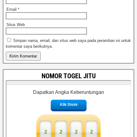
Email
*
Situs Web
Simpan nama, email, dan situs web saya pada peramban ini untuk
komentar saya berikutnya.
NOMOR TOGEL JITU