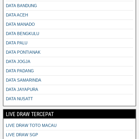
DATA BANDUNG
DATA ACEH
DATA MANADO
DATA BENGKULU
DATA PALU
DATA PONTIANAK
DATA JOGJA
DATA PADANG
DATA SAMARINDA
DATA JAYAPURA
DATA NUSATT
LIVE DRAW TERCEPAT
LIVE DRAW TOTO MACAU
LIVE DRAW SGP