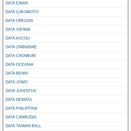
DATA EIBAR
DATA LOKOMOTIV
DATA OREGON
DATA VIENNA
DATA ASCOLI
DATA ZIMBABWE
DATA CHONBURI
DATA OCEANIA
DATA BENIN
DATA JOWO
DATA JUVENTUS
DATA DEWATA
DATA PHILIPPINA
DATA CAMBODIA
DATA TAIWAN BALL