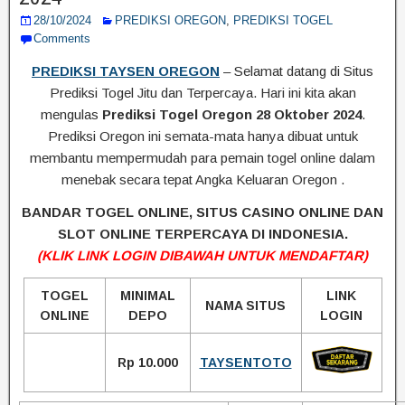
28/10/2024
PREDIKSI OREGON
,
PREDIKSI TOGEL
Comments
PREDIKSI TAYSEN OREGON
– Selamat datang di Situs
Prediksi Togel Jitu dan Terpercaya. Hari ini kita akan
mengulas
Prediksi Togel Oregon 28 Oktober 2024
.
Prediksi Oregon ini semata-mata hanya dibuat untuk
membantu mempermudah para pemain togel online dalam
menebak secara tepat Angka Keluaran Oregon .
BANDAR TOGEL ONLINE, SITUS CASINO ONLINE DAN
SLOT ONLINE TERPERCAYA DI INDONESIA.
(KLIK LINK LOGIN DIBAWAH UNTUK MENDAFTAR)
TOGEL
MINIMAL
LINK
NAMA SITUS
ONLINE
DEPO
LOGIN
Rp 10.000
TAYSENTOTO