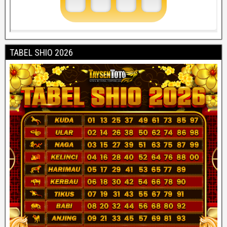
TABEL SHIO 2026