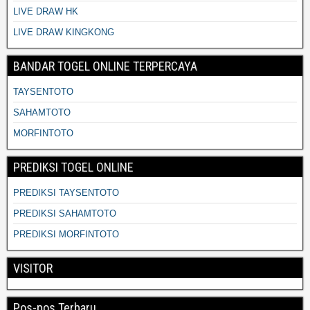
LIVE DRAW HK
LIVE DRAW KINGKONG
BANDAR TOGEL ONLINE TERPERCAYA
TAYSENTOTO
SAHAMTOTO
MORFINTOTO
PREDIKSI TOGEL ONLINE
PREDIKSI TAYSENTOTO
PREDIKSI SAHAMTOTO
PREDIKSI MORFINTOTO
VISITOR
Pos-pos Terbaru