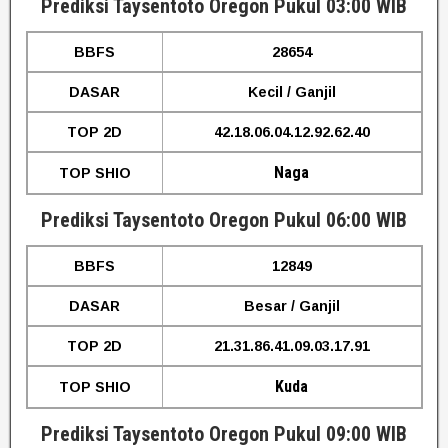
Prediksi Taysentoto Oregon Pukul 03:00 WIB
BBFS
28654
DASAR
Kecil / Ganjil
TOP 2D
42.18.06.04.12.92.62.40
Naga
TOP SHIO
Prediksi Taysentoto Oregon Pukul 06:00 WIB
BBFS
12849
DASAR
Besar / Ganjil
TOP 2D
21.31.86.41.09.03.17.91
Kuda
TOP SHIO
Prediksi Taysentoto Oregon Pukul 09:00 WIB