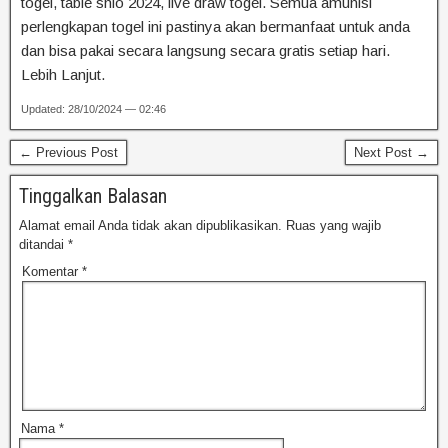
togel, table shio 2024, live draw togel. Semua amunisi
perlengkapan togel ini pastinya akan bermanfaat untuk anda
dan bisa pakai secara langsung secara gratis setiap hari.
Lebih Lanjut.
Updated: 28/10/2024 — 02:46
← Previous Post
Next Post →
Tinggalkan Balasan
Alamat email Anda tidak akan dipublikasikan.
Ruas yang wajib
ditandai
*
Komentar
*
Nama
*