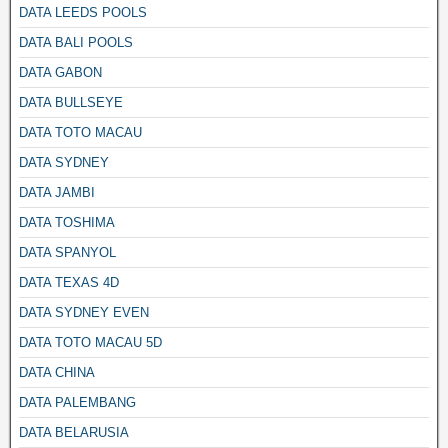
DATA LEEDS POOLS
DATA BALI POOLS
DATA GABON
DATA BULLSEYE
DATA TOTO MACAU
DATA SYDNEY
DATA JAMBI
DATA TOSHIMA
DATA SPANYOL
DATA TEXAS 4D
DATA SYDNEY EVEN
DATA TOTO MACAU 5D
DATA CHINA
DATA PALEMBANG
DATA BELARUSIA