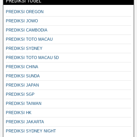
PREDIKSI TOGEL
PREDIKSI OREGON
PREDIKSI JOWO
PREDIKSI CAMBODIA
PREDIKSI TOTO MACAU
PREDIKSI SYDNEY
PREDIKSI TOTO MACAU 5D
PREDIKSI CHINA
PREDIKSI SUNDA
PREDIKSI JAPAN
PREDIKSI SGP
PREDIKSI TAIWAN
PREDIKSI HK
PREDIKSI JAKARTA
PREDIKSI SYDNEY NIGHT