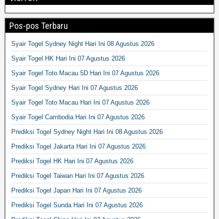
Pos-pos Terbaru
Syair Togel Sydney Night Hari Ini 08 Agustus 2026
Syair Togel HK Hari Ini 07 Agustus 2026
Syair Togel Toto Macau 5D Hari Ini 07 Agustus 2026
Syair Togel Sydney Hari Ini 07 Agustus 2026
Syair Togel Toto Macau Hari Ini 07 Agustus 2026
Syair Togel Cambodia Hari Ini 07 Agustus 2026
Prediksi Togel Sydney Night Hari Ini 08 Agustus 2026
Prediksi Togel Jakarta Hari Ini 07 Agustus 2026
Prediksi Togel HK Hari Ini 07 Agustus 2026
Prediksi Togel Taiwan Hari Ini 07 Agustus 2026
Prediksi Togel Japan Hari Ini 07 Agustus 2026
Prediksi Togel Sunda Hari Ini 07 Agustus 2026