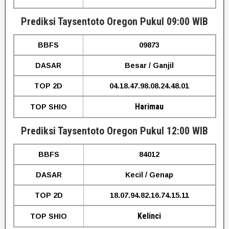
Prediksi Taysentoto Oregon Pukul 09:00 WIB
BBFS
09873
DASAR
Besar / Ganjil
TOP 2D
04.18.47.98.08.24.48.01
Harimau
TOP SHIO
Prediksi Taysentoto Oregon Pukul 12:00 WIB
BBFS
84012
DASAR
Kecil / Genap
TOP 2D
18.07.94.82.16.74.15.11
Kelinci
TOP SHIO