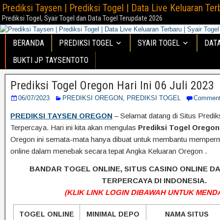
Prediksi Taysen | Prediksi Togel | Data Live Keluaran Ter
Prediksi Togel, Syair Togel dan Data Togel Terupdate 2026
BERANDA
PREDIKSI TOGEL
SYAIR TOGEL
DAT
BUKTI JP TAYSENTOTO
Prediksi Togel Oregon Hari Ini 06 Juli 2023
06/07/2023
PREDIKSI OREGON
,
PREDIKSI TOGEL
Commen
PREDIKSI TAYSEN OREGON
– Selamat datang di Situs Prediks
Terpercaya. Hari ini kita akan mengulas
Prediksi Togel Oregon 
Oregon ini semata-mata hanya dibuat untuk membantu memperm
online dalam menebak secara tepat Angka Keluaran Oregon .
BANDAR TOGEL ONLINE, SITUS CASINO ONLINE D
TERPERCAYA DI INDONESIA.
(KLIK LINK LOGIN DIBAWAH UNTUK MEND
TOGEL ONLINE
MINIMAL DEPO
NAMA SITUS