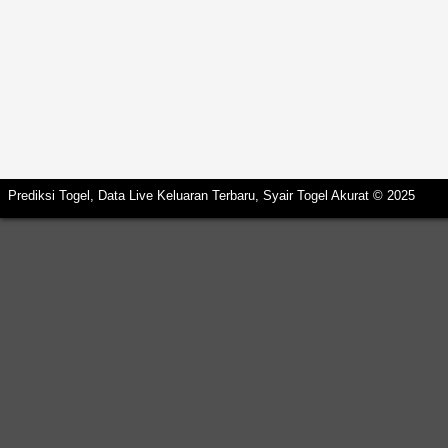
Prediksi Togel, Data Live Keluaran Terbaru, Syair Togel Akurat © 2025