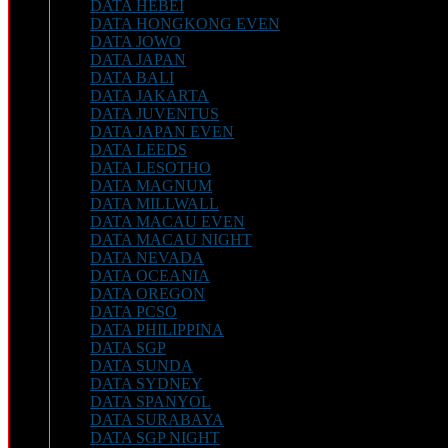
DATA HEBEI
DATA HONGKONG EVEN
DATA JOWO
DATA JAPAN
DATA BALI
DATA JAKARTA
DATA JUVENTUS
DATA JAPAN EVEN
DATA LEEDS
DATA LESOTHO
DATA MAGNUM
DATA MILLWALL
DATA MACAU EVEN
DATA MACAU NIGHT
DATA NEVADA
DATA OCEANIA
DATA OREGON
DATA PCSO
DATA PHILIPPINA
DATA SGP
DATA SUNDA
DATA SYDNEY
DATA SPANYOL
DATA SURABAYA
DATA SGP NIGHT