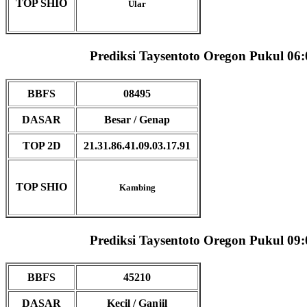
TOP SHIO
Ular
Prediksi Taysentoto Oregon Pukul 06
BBFS
08495
DASAR
Besar / Genap
TOP 2D
21.31.86.41.09.03.17.91
TOP SHIO
Kambing
Prediksi Taysentoto Oregon Pukul 09
BBFS
45210
DASAR
Kecil / Ganjil