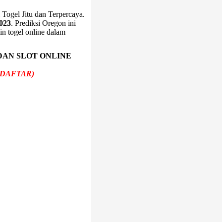
 Togel Jitu dan Terpercaya.
2023
. Prediksi Oregon ini
 togel online dalam
DAN SLOT ONLINE
NDAFTAR)