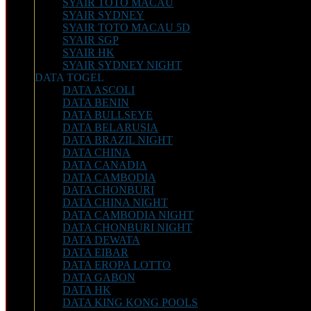
SYAIR TOTO MACAU
SYAIR SYDNEY
SYAIR TOTO MACAU 5D
SYAIR SGP
SYAIR HK
SYAIR SYDNEY NIGHT
DATA TOGEL
DATA ASCOLI
DATA BENIN
DATA BULLSEYE
DATA BELARUSIA
DATA BRAZIL NIGHT
DATA CHINA
DATA CANADIA
DATA CAMBODIA
DATA CHONBURI
DATA CHINA NIGHT
DATA CAMBODIA NIGHT
DATA CHONBURI NIGHT
DATA DEWATA
DATA EIBAR
DATA EROPA LOTTO
DATA GABON
DATA HK
DATA KING KONG POOLS