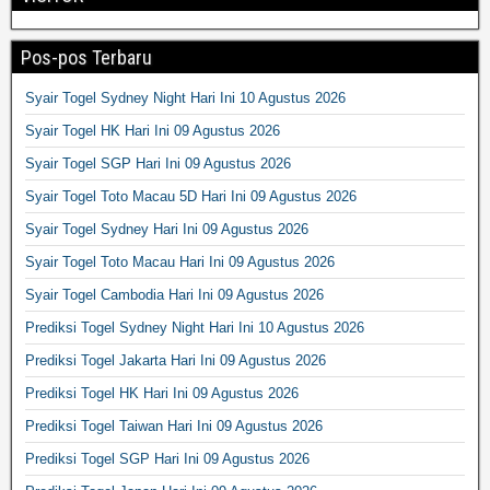
Pos-pos Terbaru
Syair Togel Sydney Night Hari Ini 10 Agustus 2026
Syair Togel HK Hari Ini 09 Agustus 2026
Syair Togel SGP Hari Ini 09 Agustus 2026
Syair Togel Toto Macau 5D Hari Ini 09 Agustus 2026
Syair Togel Sydney Hari Ini 09 Agustus 2026
Syair Togel Toto Macau Hari Ini 09 Agustus 2026
Syair Togel Cambodia Hari Ini 09 Agustus 2026
Prediksi Togel Sydney Night Hari Ini 10 Agustus 2026
Prediksi Togel Jakarta Hari Ini 09 Agustus 2026
Prediksi Togel HK Hari Ini 09 Agustus 2026
Prediksi Togel Taiwan Hari Ini 09 Agustus 2026
Prediksi Togel SGP Hari Ini 09 Agustus 2026