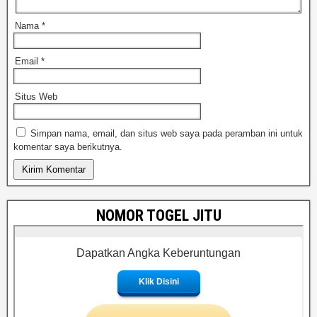
Nama
*
Email
*
Situs Web
Simpan nama, email, dan situs web saya pada peramban ini untuk
komentar saya berikutnya.
NOMOR TOGEL JITU