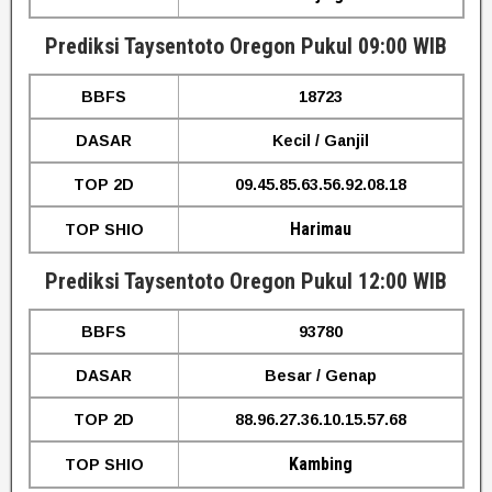
Prediksi Taysentoto Oregon Pukul 09:00 WIB
BBFS
18723
DASAR
Kecil / Ganjil
TOP 2D
09.45.85.63.56.92.08.18
Harimau
TOP SHIO
Prediksi Taysentoto Oregon Pukul 12:00 WIB
BBFS
93780
DASAR
Besar / Genap
TOP 2D
88.96.27.36.10.15.57.68
Kambing
TOP SHIO