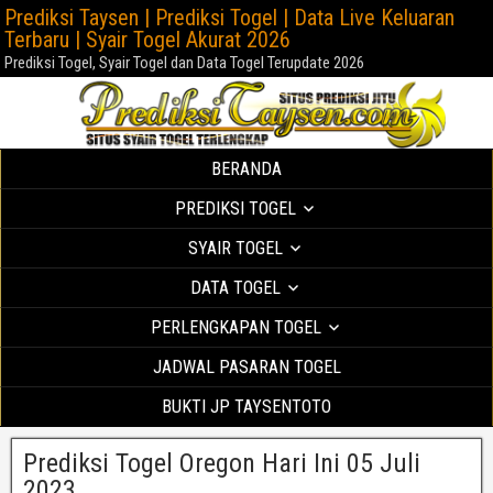
Prediksi Taysen | Prediksi Togel | Data Live Keluaran
Terbaru | Syair Togel Akurat 2026
Prediksi Togel, Syair Togel dan Data Togel Terupdate 2026
BERANDA
PREDIKSI TOGEL
SYAIR TOGEL
DATA TOGEL
PERLENGKAPAN TOGEL
JADWAL PASARAN TOGEL
BUKTI JP TAYSENTOTO
Prediksi Togel Oregon Hari Ini 05 Juli
2023