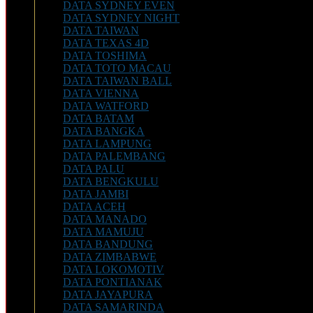
DATA SYDNEY EVEN
DATA SYDNEY NIGHT
DATA TAIWAN
DATA TEXAS 4D
DATA TOSHIMA
DATA TOTO MACAU
DATA TAIWAN BALL
DATA VIENNA
DATA WATFORD
DATA BATAM
DATA BANGKA
DATA LAMPUNG
DATA PALEMBANG
DATA PALU
DATA BENGKULU
DATA JAMBI
DATA ACEH
DATA MANADO
DATA MAMUJU
DATA BANDUNG
DATA ZIMBABWE
DATA LOKOMOTIV
DATA PONTIANAK
DATA JAYAPURA
DATA SAMARINDA