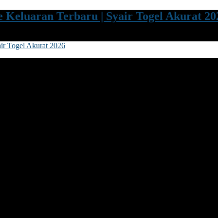
ve Keluaran Terbaru | Syair Togel Akurat 20