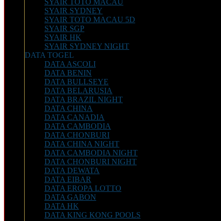
SYAIR TOTO MACAU
SYAIR SYDNEY
SYAIR TOTO MACAU 5D
SYAIR SGP
SYAIR HK
SYAIR SYDNEY NIGHT
DATA TOGEL
DATA ASCOLI
DATA BENIN
DATA BULLSEYE
DATA BELARUSIA
DATA BRAZIL NIGHT
DATA CHINA
DATA CANADIA
DATA CAMBODIA
DATA CHONBURI
DATA CHINA NIGHT
DATA CAMBODIA NIGHT
DATA CHONBURI NIGHT
DATA DEWATA
DATA EIBAR
DATA EROPA LOTTO
DATA GABON
DATA HK
DATA KING KONG POOLS