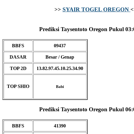
>>
SYAIR TOGEL OREGON
<
Prediksi Taysentoto Oregon Pukul 03
BBFS
09437
DASAR
Besar / Genap
TOP 2D
13.82.97.45.10.25.34.90
TOP SHIO
Babi
Prediksi Taysentoto Oregon Pukul 06
BBFS
41390