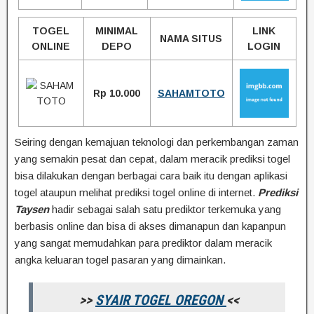
TOGEL
MINIMAL
LINK
NAMA SITUS
ONLINE
DEPO
LOGIN
Rp 10.000
SAHAMTOTO
Seiring dengan kemajuan teknologi dan perkembangan zaman
yang semakin pesat dan cepat, dalam meracik prediksi togel
bisa dilakukan dengan berbagai cara baik itu dengan aplikasi
togel ataupun melihat prediksi togel online di internet.
Prediksi
Taysen
hadir sebagai salah satu prediktor terkemuka yang
berbasis online dan bisa di akses dimanapun dan kapanpun
yang sangat memudahkan para prediktor dalam meracik
angka keluaran togel pasaran yang dimainkan.
>>
SYAIR TOGEL OREGON
<<