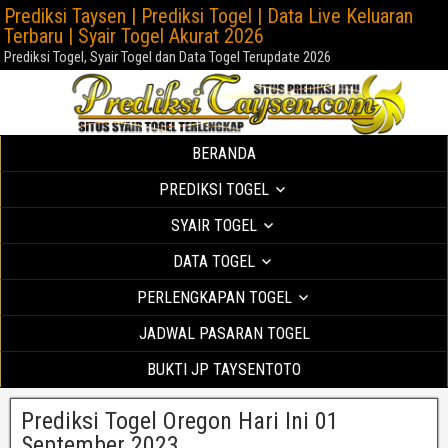
Prediksi Taysen | Prediksi Togel | Data Live Keluaran
Terbaru | Syair Togel Akurat 2026
Prediksi Togel, Syair Togel dan Data Togel Terupdate 2026
BERANDA
PREDIKSI TOGEL
SYAIR TOGEL
DATA TOGEL
PERLENGKAPAN TOGEL
JADWAL PASARAN TOGEL
BUKTI JP TAYSENTOTO
Prediksi Togel Oregon Hari Ini 01
September 2023