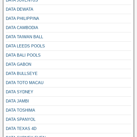
DATA JUVENTUS
DATA DEWATA
DATA PHILIPPINA
DATA CAMBODIA
DATA TAIWAN BALL
DATA LEEDS POOLS
DATA BALI POOLS
DATA GABON
DATA BULLSEYE
DATA TOTO MACAU
DATA SYDNEY
DATA JAMBI
DATA TOSHIMA
DATA SPANYOL
DATA TEXAS 4D