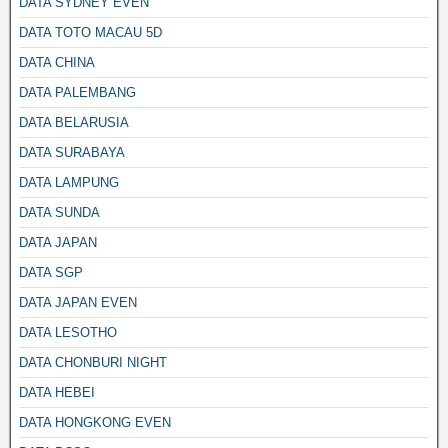
DATA SYDNEY EVEN
DATA TOTO MACAU 5D
DATA CHINA
DATA PALEMBANG
DATA BELARUSIA
DATA SURABAYA
DATA LAMPUNG
DATA SUNDA
DATA JAPAN
DATA SGP
DATA JAPAN EVEN
DATA LESOTHO
DATA CHONBURI NIGHT
DATA HEBEI
DATA HONGKONG EVEN