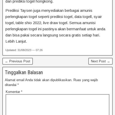
dan prediksi togel hongkong.
Prediksi Taysen juga menyediakan berbagai amunis
perlengkapan togel seperti prediksi togel, data togell, syair
togel, table shio 2022, live draw togel. Semua amunisi
perlengkapan togel ini pastinya akan bermanfaat untuk anda
dan bisa pakai secara langsung secara gratis setiap hari.
Lebih Lanjut.
Updated: 31/08/2023 — 07:26
← Previous Post
Next Post →
Tinggalkan Balasan
Alamat email Anda tidak akan dipublikasikan.
Ruas yang wajib
ditandai
*
Komentar
*