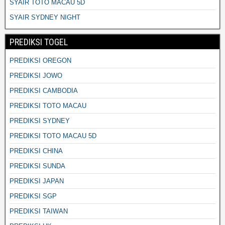
SYAIR TOTO MACAU 5D
SYAIR SYDNEY NIGHT
PREDIKSI TOGEL
PREDIKSI OREGON
PREDIKSI JOWO
PREDIKSI CAMBODIA
PREDIKSI TOTO MACAU
PREDIKSI SYDNEY
PREDIKSI TOTO MACAU 5D
PREDIKSI CHINA
PREDIKSI SUNDA
PREDIKSI JAPAN
PREDIKSI SGP
PREDIKSI TAIWAN