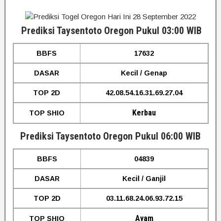
Prediksi Taysentoto Oregon Pukul 03:00 WIB
BBFS
17632
DASAR
Kecil / Genap
TOP 2D
42.08.54.16.31.69.27.04
Kerbau
TOP SHIO
Prediksi Taysentoto Oregon Pukul 06:00 WIB
BBFS
04839
DASAR
Kecil / Ganjil
TOP 2D
03.11.68.24.06.93.72.15
Ayam
TOP SHIO