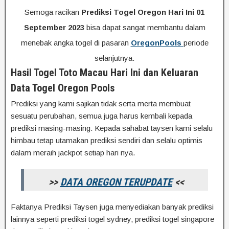
Semoga racikan
Prediksi Togel Oregon Hari Ini 01
September 2023
bisa dapat sangat membantu dalam
menebak angka togel di pasaran
OregonPools
periode
selanjutnya.
Hasil Togel Toto Macau Hari Ini dan Keluaran
Data Togel Oregon Pools
Prediksi yang kami sajikan tidak serta merta membuat
sesuatu perubahan, semua juga harus kembali kepada
prediksi masing-masing. Kepada sahabat taysen kami selalu
himbau tetap utamakan prediksi sendiri dan selalu optimis
dalam meraih jackpot setiap hari nya.
>>
DATA OREGON TERUPDATE
<<
Faktanya Prediksi Taysen juga menyediakan banyak prediksi
lainnya seperti prediksi togel sydney, prediksi togel singapore