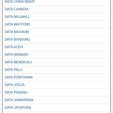
DATA CHINA NIGHT
DATA CANADIA
DATA MILLWALL
DATA WATFORD
DATA MAGNUM
DATA BANDUNG
DATA ACEH
DATA MANADO
DATA BENGKULU
DATA PALU
DATA PONTIANAK
DATA JOGJA
DATA PADANG
DATA SAMARINDA
DATA JAYAPURA