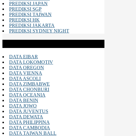
PREDIKSI JAPAN
PREDIKSI SGP
PREDIKSI TAIWAN
PREDIKSI HK
PREDIKSI JAKARTA
PREDIKSI SYDNEY NIGHT
DATA TOGEL
DATA EIBAR
DATA LOKOMOTIV
DATA OREGON
DATA VIENNA
DATA ASCOLI
DATA ZIMBABWE
DATA CHONBURI
DATA OCEANIA
DATA BENIN
DATA JOWO
DATA JUVENTUS
DATA DEWATA
DATA PHILIPPINA
DATA CAMBODIA
DATA TAIWAN BALL