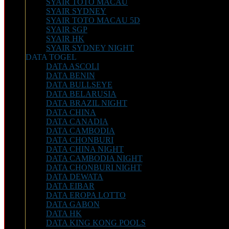
SYAIR TOTO MACAU
SYAIR SYDNEY
SYAIR TOTO MACAU 5D
SYAIR SGP
SYAIR HK
SYAIR SYDNEY NIGHT
DATA TOGEL
DATA ASCOLI
DATA BENIN
DATA BULLSEYE
DATA BELARUSIA
DATA BRAZIL NIGHT
DATA CHINA
DATA CANADIA
DATA CAMBODIA
DATA CHONBURI
DATA CHINA NIGHT
DATA CAMBODIA NIGHT
DATA CHONBURI NIGHT
DATA DEWATA
DATA EIBAR
DATA EROPA LOTTO
DATA GABON
DATA HK
DATA KING KONG POOLS