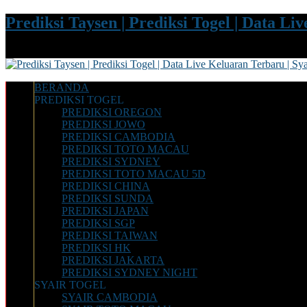
Prediksi Taysen | Prediksi Togel | Data Li
Prediksi Togel, Syair Togel dan Data Togel Terupdate 2026
BERANDA
PREDIKSI TOGEL
PREDIKSI OREGON
PREDIKSI JOWO
PREDIKSI CAMBODIA
PREDIKSI TOTO MACAU
PREDIKSI SYDNEY
PREDIKSI TOTO MACAU 5D
PREDIKSI CHINA
PREDIKSI SUNDA
PREDIKSI JAPAN
PREDIKSI SGP
PREDIKSI TAIWAN
PREDIKSI HK
PREDIKSI JAKARTA
PREDIKSI SYDNEY NIGHT
SYAIR TOGEL
SYAIR CAMBODIA