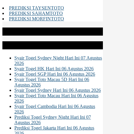
PREDIKSI TAYSENTOTO
PREDIKSI SAHAMTOTO
PREDIKSI MORFINTOTO
VISITOR
Pos-pos Terbaru
Syair Togel Sydney Night Hari Ini 07 Agustus
2026
Syair Togel HK Hari Ini 06 Agustus 2026
Syair Togel SGP Hari Ini 06 Agustus 2026
Syair Togel Toto Macau 5D Hari Ini 06
Agustus 2026
Syair Togel Sydney Hari Ini 06 Agustus 2026
Syair Togel Toto Macau Hari Ini 06 Agustus
2026
Syair Togel Cambodia Hari Ini 06 Agustus
2026
Prediksi Togel Sydney Night Hari Ini 07
Agustus 2026
Prediksi Togel Jakarta Hari Ini 06 Agustus
2026