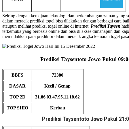
Seiring dengan kemajuan teknologi dan perkembangan zaman yang se
dalam meracik prediksi togel bisa dilakukan dengan berbagai cara baik
ataupun melihat prediksi togel online di internet.
Prediksi Taysen
hadi
terkemuka yang berbasis online dan bisa di akses dimanapun dan ka
memudahkan para prediktor dalam meracik angka keluaran togel pas
Prediksi Taysentoto Jowo Pukul 09:
BBFS
72380
DASAR
Kecil / Genap
TOP 2D
31.86.03.47.95.11.18.62
TOP SHIO
Kerbau
Prediksi Taysentoto Jowo Pukul 21: