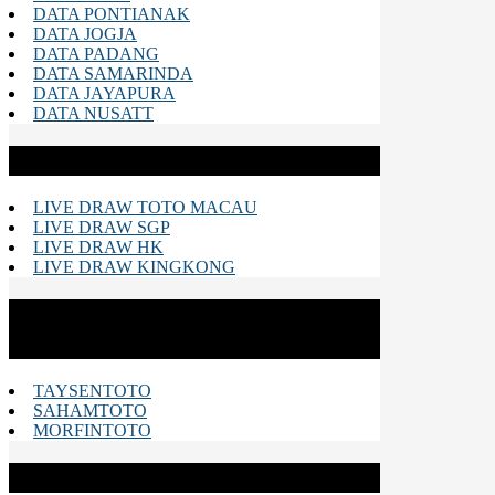
DATA PONTIANAK
DATA JOGJA
DATA PADANG
DATA SAMARINDA
DATA JAYAPURA
DATA NUSATT
LIVE DRAW TERCEPAT
LIVE DRAW TOTO MACAU
LIVE DRAW SGP
LIVE DRAW HK
LIVE DRAW KINGKONG
BANDAR TOGEL ONLINE
TERPERCAYA
TAYSENTOTO
SAHAMTOTO
MORFINTOTO
PREDIKSI TOGEL ONLINE