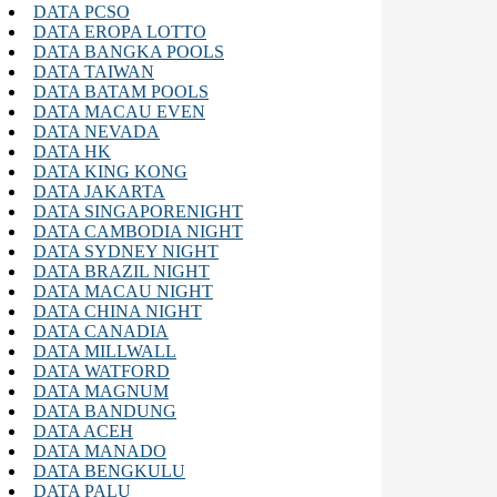
DATA PCSO
DATA EROPA LOTTO
DATA BANGKA POOLS
DATA TAIWAN
DATA BATAM POOLS
DATA MACAU EVEN
DATA NEVADA
DATA HK
DATA KING KONG
DATA JAKARTA
DATA SINGAPORENIGHT
DATA CAMBODIA NIGHT
DATA SYDNEY NIGHT
DATA BRAZIL NIGHT
DATA MACAU NIGHT
DATA CHINA NIGHT
DATA CANADIA
DATA MILLWALL
DATA WATFORD
DATA MAGNUM
DATA BANDUNG
DATA ACEH
DATA MANADO
DATA BENGKULU
DATA PALU