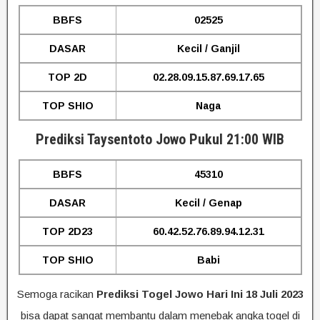
BBFS
02525
DASAR
Kecil / Ganjil
TOP 2D
02.28.09.15.87.69.17.65
TOP SHIO
Naga
Prediksi Taysentoto Jowo Pukul 21:00 WIB
BBFS
45310
DASAR
Kecil / Genap
TOP 2D23
60
.42.52.76.89.94.12.31
TOP SHIO
Babi
Semoga racikan
Prediksi Togel Jowo Hari Ini 18 Juli 2023
bisa dapat sangat membantu dalam menebak angka togel di