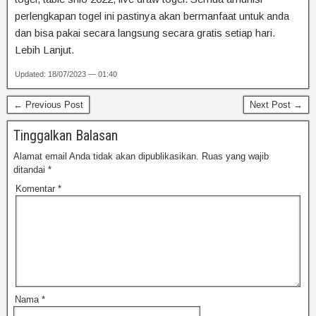
perlengkapan togel ini pastinya akan bermanfaat untuk anda
dan bisa pakai secara langsung secara gratis setiap hari.
Lebih Lanjut.
Updated: 18/07/2023 — 01:40
← Previous Post
Next Post →
Tinggalkan Balasan
Alamat email Anda tidak akan dipublikasikan.
Ruas yang wajib
ditandai
*
Komentar
*
Nama
*