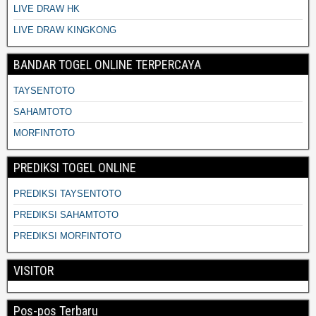
LIVE DRAW HK
LIVE DRAW KINGKONG
BANDAR TOGEL ONLINE TERPERCAYA
TAYSENTOTO
SAHAMTOTO
MORFINTOTO
PREDIKSI TOGEL ONLINE
PREDIKSI TAYSENTOTO
PREDIKSI SAHAMTOTO
PREDIKSI MORFINTOTO
VISITOR
Pos-pos Terbaru