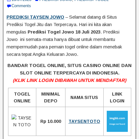
Comments
PREDIKSI TAYSEN JOWO
– Selamat datang di Situs
Prediksi Togel Jitu dan Terpercaya. Hari ini kita akan
mengulas
Prediksi Togel Jowo 18 Juli 2023
. Prediksi
Jowo ini semata-mata hanya dibuat untuk membantu
mempermudah para pemain togel online dalam menebak
secara tepat Angka Keluaran Jowo.
BANDAR TOGEL ONLINE, SITUS CASINO ONLINE DAN
SLOT ONLINE TERPERCAYA DI INDONESIA.
(KLIK LINK LOGIN DIBAWAH UNTUK MENDAFTAR)
TOGEL
MINIMAL
LINK
NAMA SITUS
ONLINE
DEPO
LOGIN
Rp 10.000
TAYSENTOTO