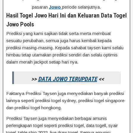
pasaran
Jowo
periode selanjutnya.
Hasil Togel Jowo Hari Ini dan Keluaran Data Togel
Jowo Pools
Prediksi yang kami sajikan tidak serta merta membuat
sesuatu perubahan, semua juga harus kembali kepada
prediksi masing-masing. Kepada sahabat taysen kami selalu
himbau tetap utamakan prediksi sendiri dan selalu optimis
dalam meraih jackpot setiap hari nya.
>>
DATA JOWO TERUPDATE
<<
Faktanya Prediksi Taysen juga menyediakan banyak prediksi
lainnya seperti prediksi togel sydney, prediksi togel singapore
dan prediksi togel hongkong.
Prediksi Taysen juga menyediakan berbagai amunis
perlengkapan togel seperti prediksi togel, data togell, syair
togel, table shio 2022, live draw togel. Semua amunisi