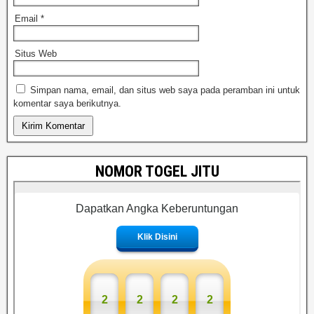
Email
*
Situs Web
Simpan nama, email, dan situs web saya pada peramban ini untuk
komentar saya berikutnya.
NOMOR TOGEL JITU