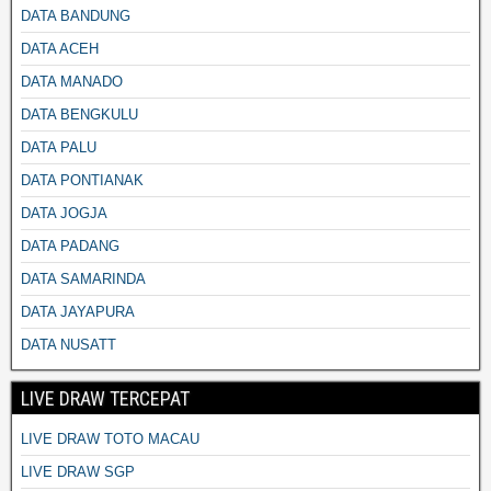
DATA BANDUNG
DATA ACEH
DATA MANADO
DATA BENGKULU
DATA PALU
DATA PONTIANAK
DATA JOGJA
DATA PADANG
DATA SAMARINDA
DATA JAYAPURA
DATA NUSATT
LIVE DRAW TERCEPAT
LIVE DRAW TOTO MACAU
LIVE DRAW SGP