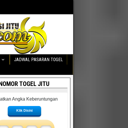
JADWAL PASARAN TOGEL
NOMOR TOGEL JITU