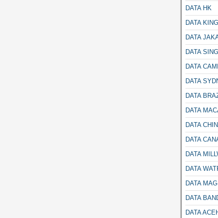
DATA HK
DATA KIN
DATA JAK
DATA SIN
DATA CAM
DATA SYD
DATA BRAZ
DATA MAC
DATA CHIN
DATA CAN
DATA MIL
DATA WAT
DATA MA
DATA BAN
DATA ACE