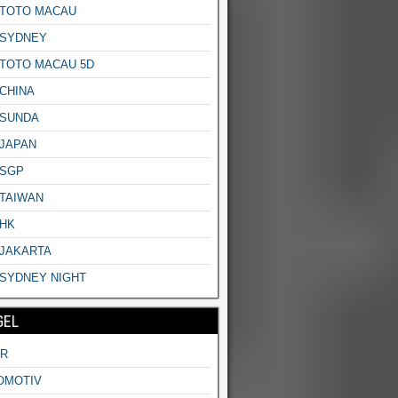
 TOTO MACAU
 SYDNEY
 TOTO MACAU 5D
 CHINA
 SUNDA
 JAPAN
 SGP
 TAIWAN
 HK
 JAKARTA
 SYDNEY NIGHT
GEL
AR
OMOTIV