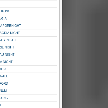
G KONG
ARTA
GAPORENIGHT
BODIA NIGHT
NEY NIGHT
IL NIGHT
AU NIGHT
A NIGHT
ADIA
LWALL
FORD
GNUM
DUNG
H