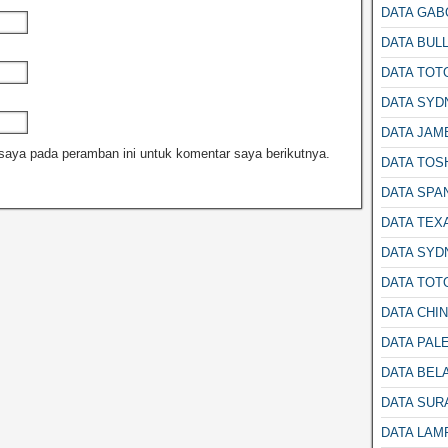
DATA GAB
DATA BUL
DATA TOT
DATA SYD
DATA JAM
saya pada peramban ini untuk komentar saya berikutnya.
DATA TOS
DATA SPA
DATA TEX
DATA SYD
DATA TOT
DATA CHI
DATA PAL
DATA BEL
DATA SUR
DATA LAM