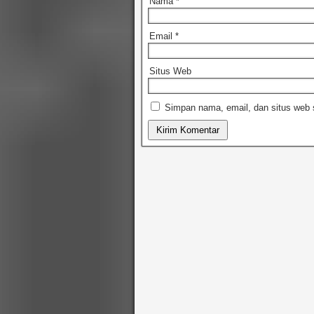
Nama
*
Email
*
Situs Web
Simpan nama, email, dan situs web 