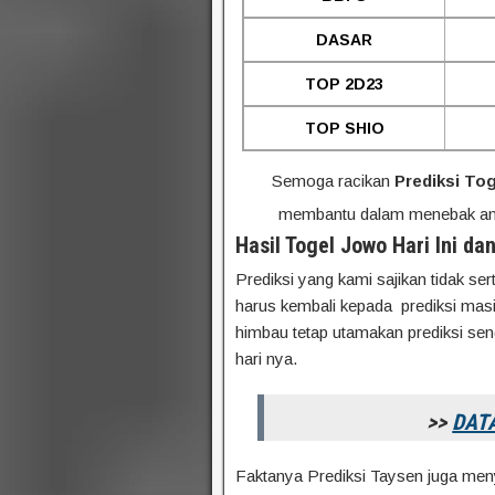
DASAR
TOP 2D23
TOP SHIO
Semoga racikan
Prediksi Tog
membantu dalam menebak ang
Hasil Togel Jowo Hari Ini d
Prediksi yang kami sajikan tidak s
harus kembali kepada prediksi mas
himbau tetap utamakan prediksi send
hari nya.
>>
DAT
Faktanya Prediksi Taysen juga menye