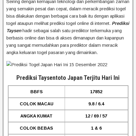
Seiring dengan kemajuan teknologi dan perkembangan zaman
yang semakin pesat dan cepat, dalam meracik prediksi togel
bisa dilakukan dengan berbagai cara baik itu dengan aplikasi
togel ataupun melihat prediksi togel online di internet.
Prediksi
Taysen
hadir sebagai salah satu prediktor terkemuka yang
berbasis online dan bisa di akses dimanapun dan kapanpun
yang sangat memudahkan para prediktor dalam meracik
angka keluaran togel pasaran yang dimainkan.
Prediksi Taysentoto Japan Terjitu Hari Ini
BBFS
17852
COLOK MACAU
9.8 / 6.4
ANGKA KUMAT
12 / 69
/ 57
COLOK BEBAS
1 & 6