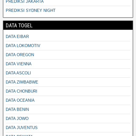
PREDIKSI JAKARTA
PREDIKSI SYDNEY NIGHT
DATA TOGEL
DATA EIBAR
DATA LOKOMOTIV
DATA OREGON
DATA VIENNA
DATA ASCOLI
DATA ZIMBABWE
DATA CHONBURI
DATA OCEANIA
DATA BENIN
DATA JOWO
DATA JUVENTUS