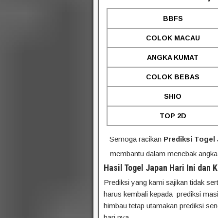
BBFS
COLOK MACAU
ANGKA KUMAT
COLOK BEBAS
SHIO
TOP 2D
Semoga racikan
Prediksi Togel 
membantu dalam menebak angka 
Hasil Togel Japan Hari Ini dan 
Prediksi yang kami sajikan tidak s
harus kembali kepada prediksi mas
himbau tetap utamakan prediksi send
hari nya.