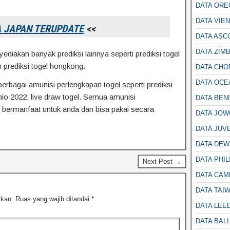
DATA OR
DATA VIE
 JAPAN TERUPDATE
<<
DATA ASC
DATA ZIM
diakan banyak prediksi lainnya seperti prediksi togel
n prediksi togel hongkong.
DATA CHO
DATA OCE
erbagai amunisi perlengkapan togel seperti prediksi
 shio 2022, live draw togel. Semua amunisi
DATA BEN
n bermanfaat untuk anda dan bisa pakai secara
DATA JOW
DATA JUV
DATA DEW
DATA PHIL
Next Post →
DATA CAM
DATA TAI
ikan.
Ruas yang wajib ditandai
*
DATA LEE
DATA BAL