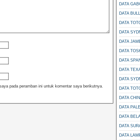
DATA GAB
DATA BUL
DATA TOT
DATA SYD
DATA JAM
DATA TOS
DATA SPA
DATA TEX
DATA SYD
saya pada peramban ini untuk komentar saya berikutnya.
DATA TOT
DATA CHI
DATA PAL
DATA BEL
DATA SUR
DATA LAM