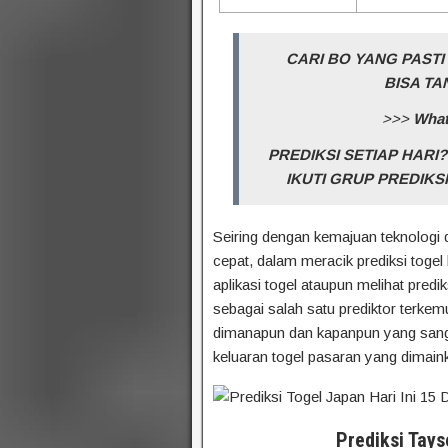
CARI BO YANG PASTI
BISA TA
>>>
What
PREDIKSI SETIAP HAR
IKUTI GRUP PREDIKS
Seiring dengan kemajuan teknolog
cepat, dalam meracik prediksi togel
aplikasi togel ataupun melihat prediks
sebagai salah satu prediktor terkem
dimanapun dan kapanpun yang sang
keluaran togel pasaran yang dimain
Prediksi Tays