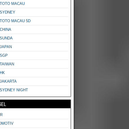
 TOTO MACAU
 SYDNEY
 TOTO MACAU 5D
 CHINA
 SUNDA
 JAPAN
 SGP
 TAIWAN
 HK
 JAKARTA
 SYDNEY NIGHT
GEL
AR
OMOTIV