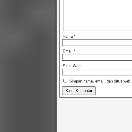
Nama
*
Email
*
Situs Web
Simpan nama, email, dan situs web 