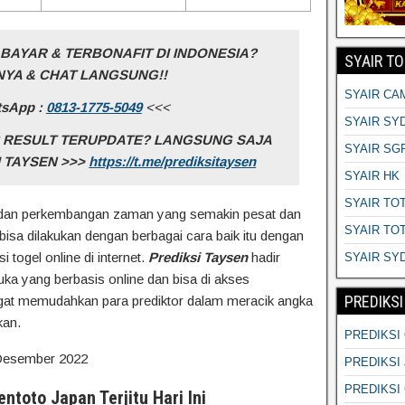
 BAYAR & TERBONAFIT DI INDONESIA?
SYAIR T
NYA & CHAT LANGSUNG!!
SYAIR CA
sApp :
0813-1775-5049
<<<
SYAIR SY
I? RESULT TERUPDATE? LANGSUNG SAJA
SYAIR SG
I TAYSEN >>>
https://t.me/prediksitaysen
SYAIR HK
SYAIR TO
i dan perkembangan zaman yang semakin pesat dan
SYAIR TO
 bisa dilakukan dengan berbagai cara baik itu dengan
i togel online di internet.
Prediksi Taysen
hadir
SYAIR SY
uka yang berbasis online dan bisa di akses
PREDIKSI
at memudahkan para prediktor dalam meracik angka
kan.
PREDIKSI
PREDIKSI
PREDIKSI
entoto Japan Terjitu Hari Ini