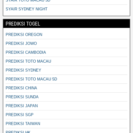
SYAIR TOTO MACAU 5D
SYAIR SYDNEY NIGHT
PREDIKSI TOGEL
PREDIKSI OREGON
PREDIKSI JOWO
PREDIKSI CAMBODIA
PREDIKSI TOTO MACAU
PREDIKSI SYDNEY
PREDIKSI TOTO MACAU 5D
PREDIKSI CHINA
PREDIKSI SUNDA
PREDIKSI JAPAN
PREDIKSI SGP
PREDIKSI TAIWAN
PREDIKSI HK