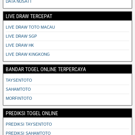
DATA NUSATT
LIVE DRAW TERCEPAT
LIVE DRAW TOTO MACAU
LIVE DRAW SGP
LIVE DRAW HK
LIVE DRAW KINGKONG
BANDAR TOGEL ONLINE TERPERCAYA
TAYSENTOTO
SAHAMTOTO
MORFINTOTO
PREDIKSI TOGEL ONLINE
PREDIKSI TAYSENTOTO
PREDIKSI SAHAMTOTO