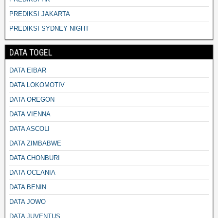
PREDIKSI JAKARTA
PREDIKSI SYDNEY NIGHT
DATA TOGEL
DATA EIBAR
DATA LOKOMOTIV
DATA OREGON
DATA VIENNA
DATA ASCOLI
DATA ZIMBABWE
DATA CHONBURI
DATA OCEANIA
DATA BENIN
DATA JOWO
DATA JUVENTUS