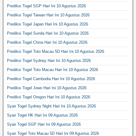
Prediksi Togel SGP Hari Ini 10 Agustus 2026
Prediksi Togel Taiwan Hari Ini 10 Agustus 2026
Prediksi Togel Japan Hari Ini 10 Agustus 2026
Prediksi Togel Sunda Hari Ini 10 Agustus 2026
Prediksi Togel China Hari Ini 10 Agustus 2026
Prediksi Togel Toto Macau 5D Hari Ini 10 Agustus 2026
Prediksi Togel Sydney Hari Ini 10 Agustus 2026
Prediksi Togel Toto Macau Hari Ini 10 Agustus 2026
Prediksi Togel Cambodia Hari Ini 10 Agustus 2026
Prediksi Togel Jowo Hari Ini 10 Agustus 2026
Prediksi Togel Oregon Hari Ini 10 Agustus 2026
Syair Togel Sydney Night Hari Ini 10 Agustus 2026
Syair Togel HK Hari Ini 09 Agustus 2026
Syair Togel SGP Hari Ini 09 Agustus 2026
Syair Togel Toto Macau 5D Hari Ini 09 Agustus 2026