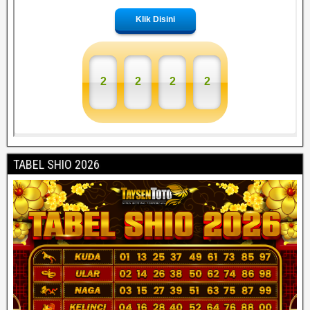
TABEL SHIO 2026