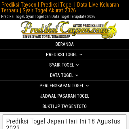
Prediksi Taysen | Prediksi Togel | Data Live Keluaran
Terbaru | Syair Togel Akurat 2026
Prediksi Togel, Syair Togel dan Data Togel Terupdate 2026
BERANDA
PREDIKSI TOGEL
SYAIR TOGEL
DATA TOGEL
PERLENGKAPAN TOGEL
JADWAL PASARAN TOGEL
BUKTI JP TAYSENTOTO
Prediksi Togel Japan Hari Ini 18 Agustus
2023