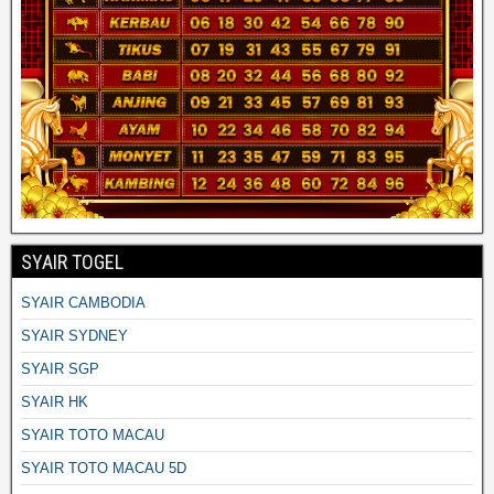
SYAIR TOGEL
SYAIR CAMBODIA
SYAIR SYDNEY
SYAIR SGP
SYAIR HK
SYAIR TOTO MACAU
SYAIR TOTO MACAU 5D