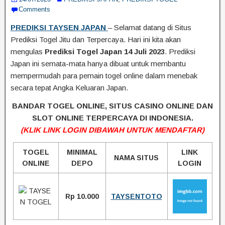
Comments
PREDIKSI TAYSEN JAPAN
– Selamat datang di Situs
Prediksi Togel Jitu dan Terpercaya. Hari ini kita akan
mengulas
Prediksi Togel Japan 14 Juli 2023
. Prediksi
Japan ini semata-mata hanya dibuat untuk membantu
mempermudah para pemain togel online dalam menebak
secara tepat Angka Keluaran Japan.
BANDAR TOGEL ONLINE, SITUS CASINO ONLINE DAN
SLOT ONLINE TERPERCAYA DI INDONESIA.
(KLIK LINK LOGIN DIBAWAH UNTUK MENDAFTAR)
TOGEL
MINIMAL
LINK
NAMA SITUS
ONLINE
DEPO
LOGIN
Rp 10.000
TAYSENTOTO