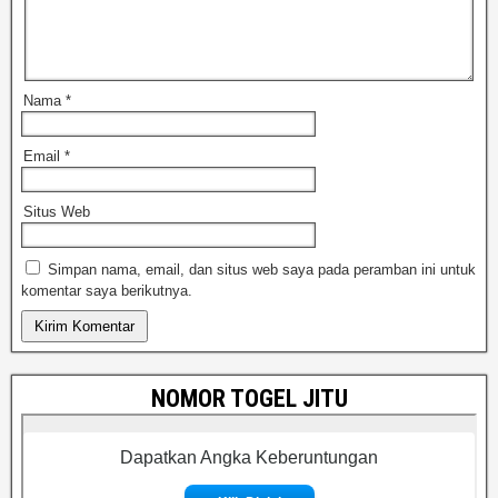
Nama
*
Email
*
Situs Web
Simpan nama, email, dan situs web saya pada peramban ini untuk
komentar saya berikutnya.
NOMOR TOGEL JITU