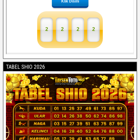
TABEL SHIO 2026