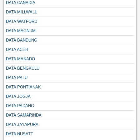
DATA CANADIA
DATA MILLWALL
DATA WATFORD
DATA MAGNUM
DATA BANDUNG
DATA ACEH
DATA MANADO
DATA BENGKULU
DATA PALU
DATA PONTIANAK
DATA JOGJA
DATA PADANG
DATA SAMARINDA
DATA JAYAPURA
DATA NUSATT