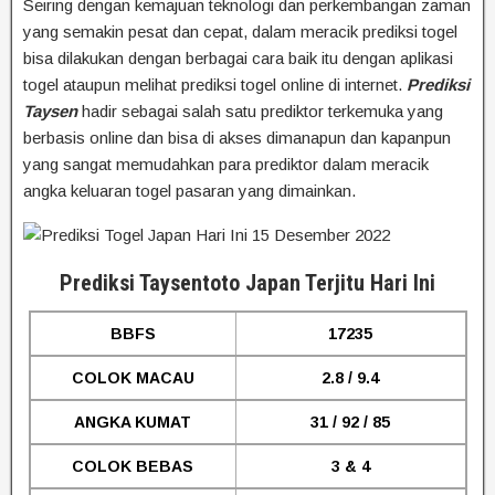
Seiring dengan kemajuan teknologi dan perkembangan zaman
yang semakin pesat dan cepat, dalam meracik prediksi togel
bisa dilakukan dengan berbagai cara baik itu dengan aplikasi
togel ataupun melihat prediksi togel online di internet.
Prediksi
Taysen
hadir sebagai salah satu prediktor terkemuka yang
berbasis online dan bisa di akses dimanapun dan kapanpun
yang sangat memudahkan para prediktor dalam meracik
angka keluaran togel pasaran yang dimainkan.
Prediksi Taysentoto Japan Terjitu Hari Ini
BBFS
17235
COLOK MACAU
2.8 / 9.4
ANGKA KUMAT
31 / 92
/ 85
COLOK BEBAS
3 & 4