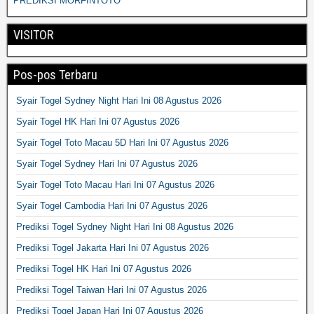
PREDIKSI MORFINTOTO
VISITOR
Pos-pos Terbaru
Syair Togel Sydney Night Hari Ini 08 Agustus 2026
Syair Togel HK Hari Ini 07 Agustus 2026
Syair Togel Toto Macau 5D Hari Ini 07 Agustus 2026
Syair Togel Sydney Hari Ini 07 Agustus 2026
Syair Togel Toto Macau Hari Ini 07 Agustus 2026
Syair Togel Cambodia Hari Ini 07 Agustus 2026
Prediksi Togel Sydney Night Hari Ini 08 Agustus 2026
Prediksi Togel Jakarta Hari Ini 07 Agustus 2026
Prediksi Togel HK Hari Ini 07 Agustus 2026
Prediksi Togel Taiwan Hari Ini 07 Agustus 2026
Prediksi Togel Japan Hari Ini 07 Agustus 2026