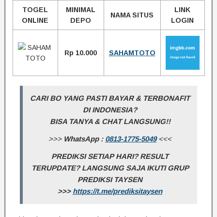
TOGEL
MINIMAL
LINK
NAMA SITUS
ONLINE
DEPO
LOGIN
Rp 10.000
SAHAMTOTO
CARI BO YANG PASTI BAYAR & TERBONAFIT
DI INDONESIA?
BISA TANYA & CHAT LANGSUNG!!
>>>
WhatsApp :
0813-1775-5049
<<<
PREDIKSI SETIAP HARI? RESULT
TERUPDATE? LANGSUNG SAJA IKUTI GRUP
PREDIKSI TAYSEN
>>>
https://t.me/prediksitaysen