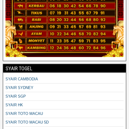
SYAIR TOGEL
SYAIR CAMBODIA
SYAIR SYDNEY
SYAIR SGP
SYAIR HK
SYAIR TOTO MACAU
SYAIR TOTO MACAU 5D