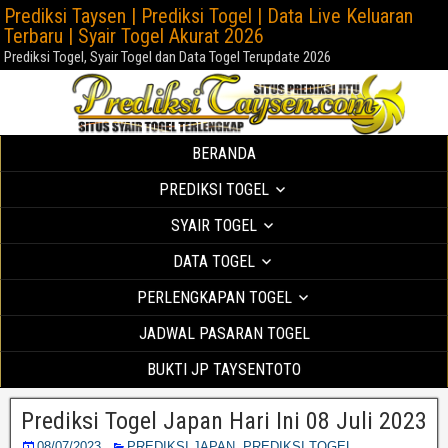
Prediksi Taysen | Prediksi Togel | Data Live Keluaran
Terbaru | Syair Togel Akurat 2026
Prediksi Togel, Syair Togel dan Data Togel Terupdate 2026
BERANDA
PREDIKSI TOGEL
SYAIR TOGEL
DATA TOGEL
PERLENGKAPAN TOGEL
JADWAL PASARAN TOGEL
BUKTI JP TAYSENTOTO
Prediksi Togel Japan Hari Ini 08 Juli 2023
08/07/2023
PREDIKSI JAPAN
,
PREDIKSI TOGEL