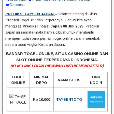
Comments
PREDIKSI TAYSEN JAPAN
– Selamat datang di Situs
Prediksi Togel Jitu dan Terpercaya. Hari ini kita akan
mengulas
Prediksi Togel Japan 08 Juli 2023
. Prediksi
Japan ini semata-mata hanya dibuat untuk membantu
mempermudah para pemain togel online dalam menebak
secara tepat Angka Keluaran Japan.
BANDAR TOGEL ONLINE, SITUS CASINO ONLINE DAN
SLOT ONLINE TERPERCAYA DI INDONESIA.
(KLIK LINK LOGIN DIBAWAH UNTUK MENDAFTAR)
TOGEL
MINIMAL
LINK
NAMA SITUS
ONLINE
DEPO
LOGIN
Rp 10.000
TAYSENTOTO