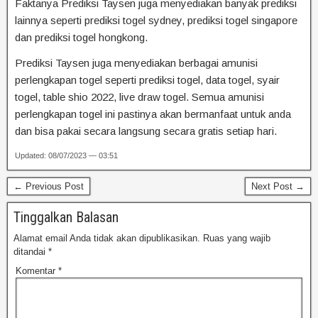
Faktanya Prediksi Taysen juga menyediakan banyak prediksi
lainnya seperti prediksi togel sydney, prediksi togel singapore
dan prediksi togel hongkong.
Prediksi Taysen juga menyediakan berbagai amunisi
perlengkapan togel seperti prediksi togel, data togel, syair
togel, table shio 2022, live draw togel. Semua amunisi
perlengkapan togel ini pastinya akan bermanfaat untuk anda
dan bisa pakai secara langsung secara gratis setiap hari.
Updated: 08/07/2023 — 03:51
← Previous Post
Next Post →
Tinggalkan Balasan
Alamat email Anda tidak akan dipublikasikan.
Ruas yang wajib
ditandai
*
Komentar
*