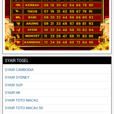
SYAIR TOGEL
SYAIR CAMBODIA
SYAIR SYDNEY
SYAIR SGP
SYAIR HK
SYAIR TOTO MACAU
SYAIR TOTO MACAU 5D