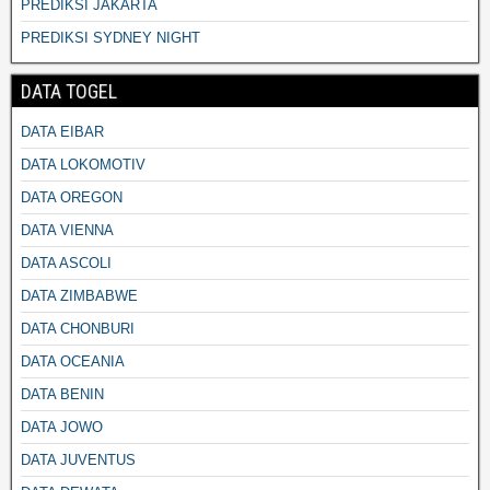
PREDIKSI JAKARTA
PREDIKSI SYDNEY NIGHT
DATA TOGEL
DATA EIBAR
DATA LOKOMOTIV
DATA OREGON
DATA VIENNA
DATA ASCOLI
DATA ZIMBABWE
DATA CHONBURI
DATA OCEANIA
DATA BENIN
DATA JOWO
DATA JUVENTUS