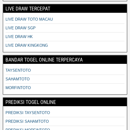
LIVE DRAW TERCEPAT
LIVE DRAW TOTO MACAU
LIVE DRAW SGP
LIVE DRAW HK
LIVE DRAW KINGKONG
BANDAR TOGEL ONLINE TERPERCAYA
TAYSENTOTO
SAHAMTOTO
MORFINTOTO
PREDIKSI TOGEL ONLINE
PREDIKSI TAYSENTOTO
PREDIKSI SAHAMTOTO