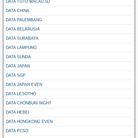
DATA TOTO MACAU 5D
DATA CHINA
DATA PALEMBANG
DATA BELARUSIA
DATA SURABAYA
DATA LAMPUNG
DATA SUNDA
DATA JAPAN
DATA SGP
DATA JAPAN EVEN
DATA LESOTHO
DATA CHONBURI NIGHT
DATA HEBEI
DATA HONGKONG EVEN
DATA PCSO