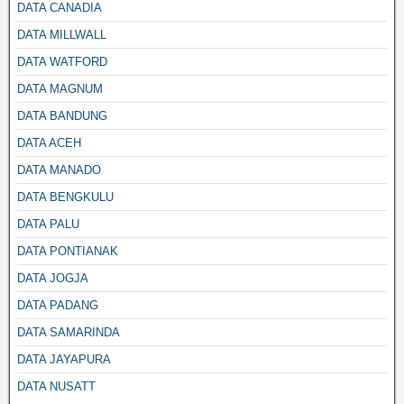
DATA CANADIA
DATA MILLWALL
DATA WATFORD
DATA MAGNUM
DATA BANDUNG
DATA ACEH
DATA MANADO
DATA BENGKULU
DATA PALU
DATA PONTIANAK
DATA JOGJA
DATA PADANG
DATA SAMARINDA
DATA JAYAPURA
DATA NUSATT