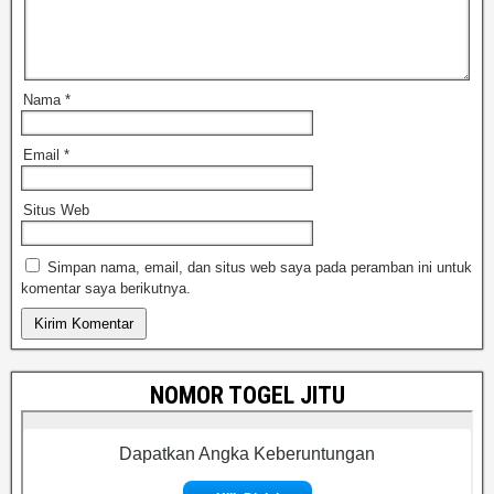
Nama
*
Email
*
Situs Web
Simpan nama, email, dan situs web saya pada peramban ini untuk
komentar saya berikutnya.
NOMOR TOGEL JITU