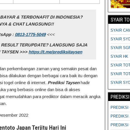
 BAYAR & TERBONAFIT DI INDONESIA?
SYAIR T
NYA & CHAT LANGSUNG!!
SYAIR CA
sApp :
0813-1775-5049
<<<
SYAIR SY
I? RESULT TERUPDATE? LANGSUNG SAJA
SYAIR SG
I TAYSEN >>>
https://t.me/prediksitaysen
SYAIR HK
SYAIR TO
i dan perkembangan zaman yang semakin pesat dan
SYAIR TO
 bisa dilakukan dengan berbagai cara baik itu dengan
i togel online di internet.
Prediksi Taysen
hadir
SYAIR SY
uka yang berbasis online dan bisa di akses
PREDIKSI
at memudahkan para prediktor dalam meracik angka
kan.
PREDIKSI
PREDIKSI
PREDIKSI
entoto Japan Terjitu Hari Ini