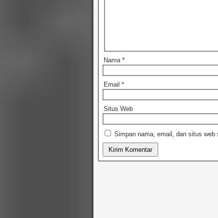
Nama
*
Email
*
Situs Web
Simpan nama, email, dan situs web 