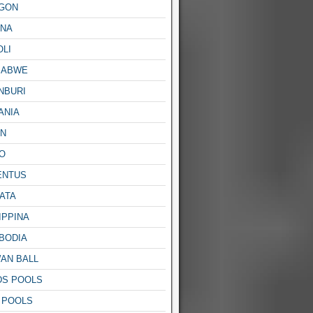
EGON
NNA
OLI
BABWE
NBURI
ANIA
IN
O
ENTUS
ATA
IPPINA
BODIA
WAN BALL
DS POOLS
I POOLS