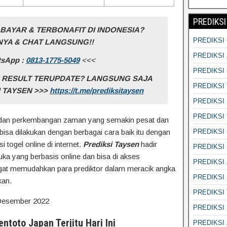
PREDIKSI
 BAYAR & TERBONAFIT DI INDONESIA?
PREDIKSI
NYA & CHAT LANGSUNG!!
PREDIKSI
sApp :
0813-1775-5049
<<<
PREDIKSI
I? RESULT TERUPDATE? LANGSUNG SAJA
PREDIKSI
I TAYSEN >>>
https://t.me/prediksitaysen
PREDIKSI
PREDIKSI
i dan perkembangan zaman yang semakin pesat dan
 bisa dilakukan dengan berbagai cara baik itu dengan
PREDIKSI
i togel online di internet.
Prediksi Taysen
hadir
PREDIKSI
uka yang berbasis online dan bisa di akses
PREDIKSI
at memudahkan para prediktor dalam meracik angka
PREDIKSI
kan.
PREDIKSI
PREDIKSI
entoto Japan Terjitu Hari Ini
PREDIKSI