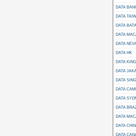
DATA BAN
DATA TAI
DATA BAT
DATA MAC
DATA NEV
DATA HK
DATA KIN
DATA JAK
DATA SIN
DATA CAM
DATA SYD
DATA BRAZ
DATA MAC
DATA CHIN
DATA CAN