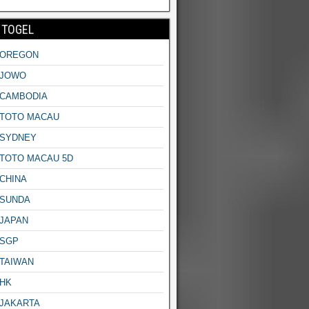
 TOGEL
 OREGON
 JOWO
 CAMBODIA
 TOTO MACAU
 SYDNEY
 TOTO MACAU 5D
 CHINA
 SUNDA
 JAPAN
 SGP
 TAIWAN
 HK
 JAKARTA