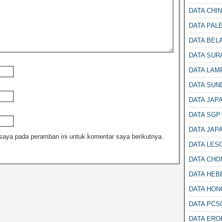
DATA CHI
DATA PAL
DATA BEL
DATA SUR
DATA LAM
DATA SUN
DATA JAP
DATA SGP
DATA JAP
saya pada peramban ini untuk komentar saya berikutnya.
DATA LES
DATA CHO
DATA HEB
DATA HO
DATA PCS
DATA ERO