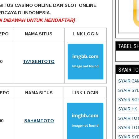
SITUS CASINO ONLINE DAN SLOT ONLINE
RCAYA DI INDONESIA.
IN DIBAWAH UNTUK MENDAFTAR)
DEPO
NAMA SITUS
LINK LOGIN
TABEL SH
00
TAYSENTOTO
SYAIR T
SYAIR CA
SYAIR SY
DEPO
NAMA SITUS
LINK LOGIN
SYAIR SG
SYAIR HK
SYAIR TO
00
SAHAMTOTO
SYAIR TO
SYAIR SY