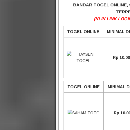
BANDAR TOGEL ONLINE, 
TERPE
(KLIK LINK LOG
TOGEL ONLINE
MINIMAL 
Rp 10.0
TOGEL ONLINE
MINIMAL 
Rp 10.0