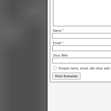
Nama
*
Email
*
Situs Web
Simpan nama, email, dan situs web 