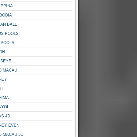
IPPINA
BODIA
WAN BALL
DS POOLS
I POOLS
ON
LSEYE
O MACAU
NEY
BI
HIMA
NYOL
AS 4D
NEY EVEN
O MACAU 5D