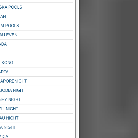
GKA POOLS
WAN
AM POOLS
AU EVEN
ADA
G KONG
ARTA
GAPORENIGHT
BODIA NIGHT
NEY NIGHT
IL NIGHT
AU NIGHT
A NIGHT
ADIA