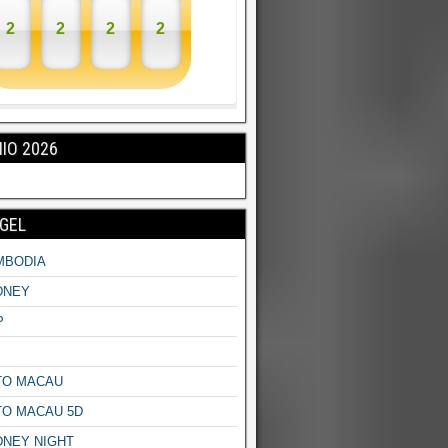
IO 2026
OGEL
MBODIA
DNEY
P
TO MACAU
TO MACAU 5D
DNEY NIGHT