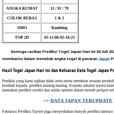
ANGKA KUMAT
11 / 92 / 79
COLOK BEBAS
1 & 2
SHIO
Kambing
TOP 2D
45-12-06-92-18-25
Semoga racikan
Prediksi Togel Japan Hari Ini 04 Juli 2
membantu dalam menebak angka togel di pasaran
Japan
P
Hasil Togel Japan Hari Ini dan Keluaran Data Togel Japan P
Prediksi yang kami sajikan tidak serta merta membuat sesuatu peruba
kembali kepada prediksi masing-masing. Kepada sahabat taysen kami
utamakan prediksi sendiri dan selalu optimis dalam meraih jackpot set
>>
DATA JAPAN TERUPDATE
Faktanya Prediksi Taysen juga menyediakan banyak prediksi lainnya se