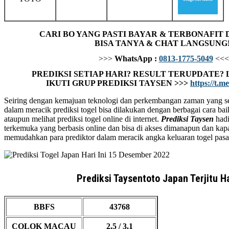
CARI BO YANG PASTI BAYAR & TERBONAFIT 
BISA TANYA & CHAT LANGSUNG!
>>>
WhatsApp :
0813-1775-5049
<<<
PREDIKSI SETIAP HARI? RESULT TERUPDATE?
IKUTI GRUP PREDIKSI TAYSEN >>>
https://t.m
Seiring dengan kemajuan teknologi dan perkembangan zaman yang se
dalam meracik prediksi togel bisa dilakukan dengan berbagai cara baik
ataupun melihat prediksi togel online di internet.
Prediksi Taysen
hadi
terkemuka yang berbasis online dan bisa di akses dimanapun dan ka
memudahkan para prediktor dalam meracik angka keluaran togel pas
Prediksi Taysentoto Japan Terjitu Ha
BBFS
43768
COLOK MACAU
2.5 / 3.1