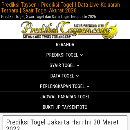
Prediksi Taysen | Prediksi Togel | Data Live Keluaran
Terbaru | Syair Togel Akurat 2026
Prediksi Togel, Syair Togel dan Data Togel Terupdate 2026
BERANDA
PREDIKSI TOGEL
SYAIR TOGEL
DATA TOGEL
PERLENGKAPAN TOGEL
JADWAL PASARAN TOGEL
BUKTI JP TAYSENTOTO
Prediksi Togel Jakarta Hari Ini 30 Maret
2022