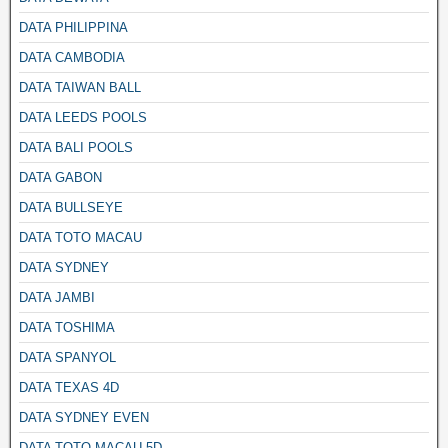
DATA PHILIPPINA
DATA CAMBODIA
DATA TAIWAN BALL
DATA LEEDS POOLS
DATA BALI POOLS
DATA GABON
DATA BULLSEYE
DATA TOTO MACAU
DATA SYDNEY
DATA JAMBI
DATA TOSHIMA
DATA SPANYOL
DATA TEXAS 4D
DATA SYDNEY EVEN
DATA TOTO MACAU 5D