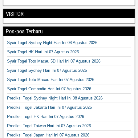
VISITOR
Pos-pos Terbaru
Syair Togel Sydney Night Hari Ini 08 Agustus 2026
Syair Togel HK Hari Ini 07 Agustus 2026
Syair Togel Toto Macau 5D Hari Ini 07 Agustus 2026
Syair Togel Sydney Hari Ini 07 Agustus 2026
Syair Togel Toto Macau Hari Ini 07 Agustus 2026
Syair Togel Cambodia Hari Ini 07 Agustus 2026
Prediksi Togel Sydney Night Hari Ini 08 Agustus 2026
Prediksi Togel Jakarta Hari Ini 07 Agustus 2026
Prediksi Togel HK Hari Ini 07 Agustus 2026
Prediksi Togel Taiwan Hari Ini 07 Agustus 2026
Prediksi Togel Japan Hari Ini 07 Agustus 2026