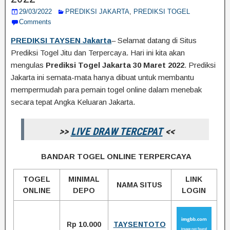
29/03/2022
PREDIKSI JAKARTA
,
PREDIKSI TOGEL
Comments
PREDIKSI TAYSEN Jakarta
– Selamat datang di Situs
Prediksi Togel Jitu dan Terpercaya. Hari ini kita akan
mengulas
Prediksi Togel Jakarta 30 Maret 2022
. Prediksi
Jakarta ini semata-mata hanya dibuat untuk membantu
mempermudah para pemain togel online dalam menebak
secara tepat Angka Keluaran Jakarta.
>>
LIVE DRAW TERCEPAT
<<
BANDAR TOGEL ONLINE TERPERCAYA
TOGEL
MINIMAL
LINK
NAMA SITUS
ONLINE
DEPO
LOGIN
Rp 10.000
TAYSENTOTO