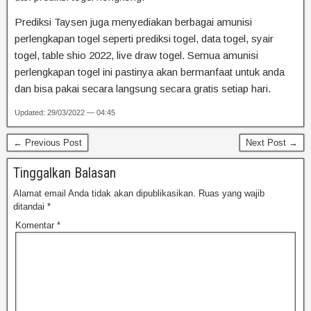
Prediksi Taysen juga menyediakan berbagai amunisi
perlengkapan togel seperti prediksi togel, data togel, syair
togel, table shio 2022, live draw togel. Semua amunisi
perlengkapan togel ini pastinya akan bermanfaat untuk anda
dan bisa pakai secara langsung secara gratis setiap hari.
Updated: 29/03/2022 — 04:45
← Previous Post
Next Post →
Tinggalkan Balasan
Alamat email Anda tidak akan dipublikasikan.
Ruas yang wajib
ditandai
*
Komentar
*