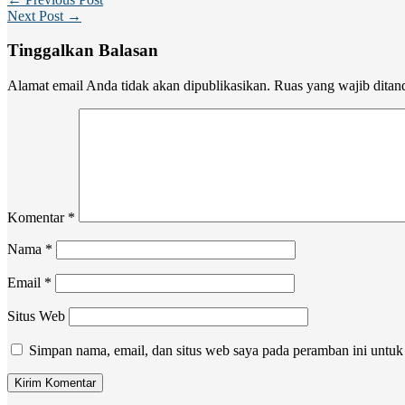
Next Post →
Tinggalkan Balasan
Alamat email Anda tidak akan dipublikasikan.
Ruas yang wajib ditan
Komentar
*
Nama
*
Email
*
Situs Web
Simpan nama, email, dan situs web saya pada peramban ini untuk