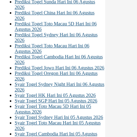
Prediksi Togel Sunda Hari Ini 06 Agustus
2026
Prediksi Togel China Hari Ini 06 Agustus
2026
Prediksi Togel Toto Macau 5D Hari Ini 06
Agustus 2026
Prediksi Togel Sydney Hari Ini 06 Agustus
2026
Prediksi Togel Toto Macau Hari Ini 06
Agustus 2026
Prediksi Togel Cambodia Hari Ini 06 Agustus
2026
Prediksi Togel Jowo Hari Ini 06 Agustus 2026
Prediksi Togel Oregon Hari Ini 06 Agustus
2026
Syair Togel Sydney Night Hari Ini 06 Agustus
2026
Syair Togel HK Hari Ini 05 Agustus 2026
Syair Togel SGP Hari Ini 05 Agustus 2026
Syair Togel Toto Macau 5D Hari Ini 05
Agustus 2026
Syair Togel Sydney Hari Ini 05 Agustus 2026
Syair Togel Toto Macau Hari Ini 05 Agustus
2026
Syair Togel Cambodia Hari Ini 05 Agustus