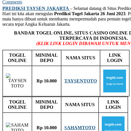
Comments
PREDIKSI TAYSEN JAKARTA
– Selamat datang di Situs Prediks
Hari ini kita akan mengulas
Prediksi Togel Jakarta 26 Juni 2023
. P
mata hanya dibuat untuk membantu mempermudah para pemain togel
secara tepat Angka Keluaran Jakarta.
BANDAR TOGEL ONLINE, SITUS CASINO ONLINE 
TERPERCAYA DI INDONESIA.
(KLIK LINK LOGIN DIBAWAH UNTUK ME
TOGEL
MINIMAL
LINK
NAMA SITUS
ONLINE
DEPO
LOGIN
Rp 10.000
TAYSENTOTO
TOGEL
MINIMAL
LINK
NAMA SITUS
ONLINE
DEPO
LOGIN
Rp 10.000
SAHAMTOTO