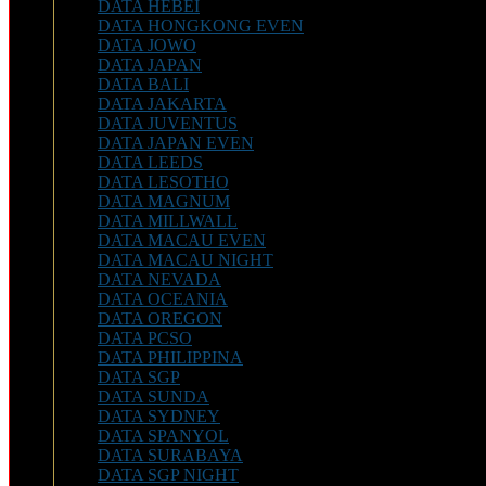
DATA HEBEI
DATA HONGKONG EVEN
DATA JOWO
DATA JAPAN
DATA BALI
DATA JAKARTA
DATA JUVENTUS
DATA JAPAN EVEN
DATA LEEDS
DATA LESOTHO
DATA MAGNUM
DATA MILLWALL
DATA MACAU EVEN
DATA MACAU NIGHT
DATA NEVADA
DATA OCEANIA
DATA OREGON
DATA PCSO
DATA PHILIPPINA
DATA SGP
DATA SUNDA
DATA SYDNEY
DATA SPANYOL
DATA SURABAYA
DATA SGP NIGHT