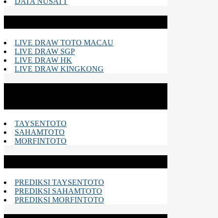
DATA NUSATT
LIVE DRAW TERCEPAT
LIVE DRAW TOTO MACAU
LIVE DRAW SGP
LIVE DRAW HK
LIVE DRAW KINGKONG
BANDAR TOGEL ONLINE
TERPERCAYA
TAYSENTOTO
SAHAMTOTO
MORFINTOTO
PREDIKSI TOGEL ONLINE
PREDIKSI TAYSENTOTO
PREDIKSI SAHAMTOTO
PREDIKSI MORFINTOTO