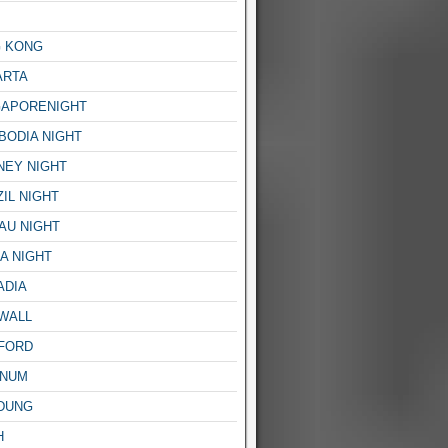
G KONG
ARTA
GAPORENIGHT
BODIA NIGHT
NEY NIGHT
IL NIGHT
AU NIGHT
A NIGHT
ADIA
LWALL
FORD
GNUM
DUNG
H