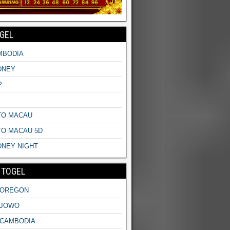
OGEL
MBODIA
DNEY
P
TO MACAU
TO MACAU 5D
DNEY NIGHT
 TOGEL
 OREGON
 JOWO
 CAMBODIA