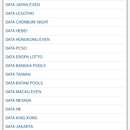
DATA JAPAN EVEN
DATA LESOTHO
DATA CHONBURI NIGHT
DATA HEBEI
DATA HONGKONG EVEN
DATA PCSO
DATA EROPA LOTTO
DATA BANGKA POOLS
DATA TAIWAN
DATA BATAM POOLS
DATA MACAU EVEN
DATA NEVADA
DATA HK
DATA KING KONG
DATA JAKARTA