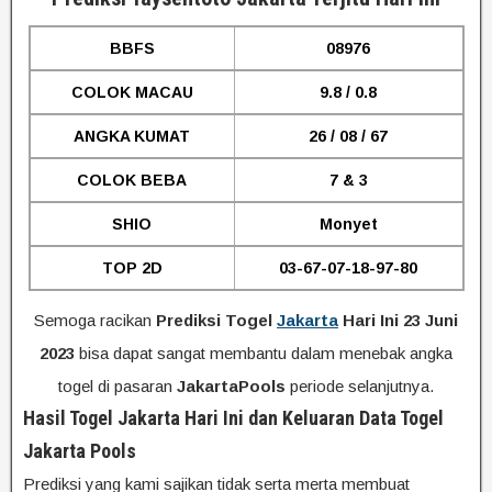
BBFS
08976
COLOK MACAU
9.8 / 0.8
ANGKA KUMAT
26 / 08 / 67
COLOK BEBA
7 & 3
SHIO
Monyet
TOP 2D
03-67-07-18-97-80
Semoga racikan
Prediksi Togel
Jakarta
Hari Ini 23 Juni
2023
bisa dapat sangat membantu dalam menebak angka
togel di pasaran
JakartaPools
periode selanjutnya.
Hasil Togel Jakarta Hari Ini dan Keluaran Data Togel
Jakarta Pools
Prediksi yang kami sajikan tidak serta merta membuat