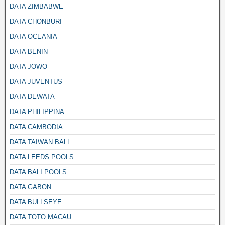
DATA ZIMBABWE
DATA CHONBURI
DATA OCEANIA
DATA BENIN
DATA JOWO
DATA JUVENTUS
DATA DEWATA
DATA PHILIPPINA
DATA CAMBODIA
DATA TAIWAN BALL
DATA LEEDS POOLS
DATA BALI POOLS
DATA GABON
DATA BULLSEYE
DATA TOTO MACAU