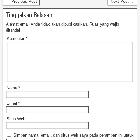
← Previous Post
Next Post →
Tinggalkan Balasan
Alamat email Anda tidak akan dipublikasikan.
Ruas yang wajib
ditandai
*
Komentar
*
Nama
*
Email
*
Situs Web
Simpan nama, email, dan situs web saya pada peramban ini untuk