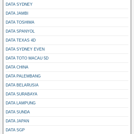
DATA SYDNEY
DATA JAMBI
DATA TOSHIMA
DATA SPANYOL
DATA TEXAS 4D
DATA SYDNEY EVEN
DATA TOTO MACAU 5D
DATA CHINA
DATA PALEMBANG
DATA BELARUSIA
DATA SURABAYA
DATA LAMPUNG
DATA SUNDA
DATA JAPAN
DATA SGP