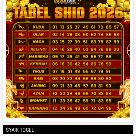
SYAIR TOGEL