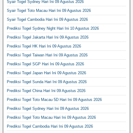
Syair Togel Sydney Hari Ini 09 Agustus 2026
Syair Togel Toto Macau Hari Ini 09 Agustus 2026
Syair Togel Cambodia Hari Ini 09 Agustus 2026
Prediksi Togel Sydney Night Hari Ini 10 Agustus 2026
Prediksi Togel Jakarta Hari Ini 09 Agustus 2026
Prediksi Togel HK Hari Ini 09 Agustus 2026
Prediksi Togel Taiwan Hari Ini 09 Agustus 2026
Prediksi Togel SGP Hari Ini 09 Agustus 2026
Prediksi Togel Japan Hari Ini 09 Agustus 2026
Prediksi Togel Sunda Hari Ini 09 Agustus 2026
Prediksi Togel China Hari Ini 09 Agustus 2026
Prediksi Togel Toto Macau 5D Hari Ini 09 Agustus 2026
Prediksi Togel Sydney Hari Ini 09 Agustus 2026
Prediksi Togel Toto Macau Hari Ini 09 Agustus 2026
Prediksi Togel Cambodia Hari Ini 09 Agustus 2026