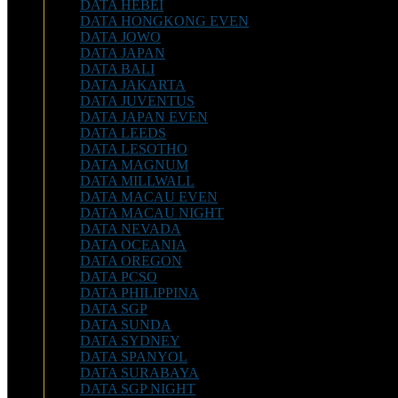
DATA HEBEI
DATA HONGKONG EVEN
DATA JOWO
DATA JAPAN
DATA BALI
DATA JAKARTA
DATA JUVENTUS
DATA JAPAN EVEN
DATA LEEDS
DATA LESOTHO
DATA MAGNUM
DATA MILLWALL
DATA MACAU EVEN
DATA MACAU NIGHT
DATA NEVADA
DATA OCEANIA
DATA OREGON
DATA PCSO
DATA PHILIPPINA
DATA SGP
DATA SUNDA
DATA SYDNEY
DATA SPANYOL
DATA SURABAYA
DATA SGP NIGHT