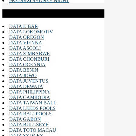
PREDIKSI SYDNEY NIGHT
DATA TOGEL
DATA EIBAR
DATA LOKOMOTIV
DATA OREGON
DATA VIENNA
DATA ASCOLI
DATA ZIMBABWE
DATA CHONBURI
DATA OCEANIA
DATA BENIN
DATA JOWO
DATA JUVENTUS
DATA DEWATA
DATA PHILIPPINA
DATA CAMBODIA
DATA TAIWAN BALL
DATA LEEDS POOLS
DATA BALI POOLS
DATA GABON
DATA BULLSEYE
DATA TOTO MACAU
DATA SYDNEY