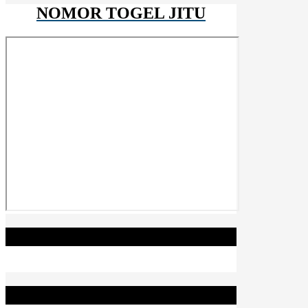
NOMOR TOGEL JITU
TABEL SHIO 2026
SYAIR TOGEL