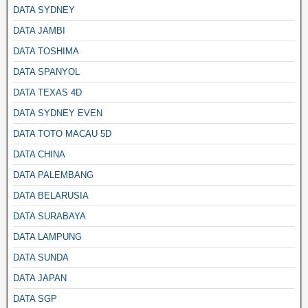
DATA SYDNEY
DATA JAMBI
DATA TOSHIMA
DATA SPANYOL
DATA TEXAS 4D
DATA SYDNEY EVEN
DATA TOTO MACAU 5D
DATA CHINA
DATA PALEMBANG
DATA BELARUSIA
DATA SURABAYA
DATA LAMPUNG
DATA SUNDA
DATA JAPAN
DATA SGP