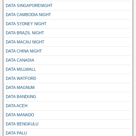
DATA SINGAPORENIGHT
DATA CAMBODIA NIGHT
DATA SYDNEY NIGHT
DATA BRAZIL NIGHT
DATA MACAU NIGHT
DATA CHINA NIGHT
DATA CANADIA
DATA MILLWALL
DATA WATFORD
DATA MAGNUM
DATA BANDUNG
DATA ACEH
DATA MANADO
DATA BENGKULU
DATA PALU