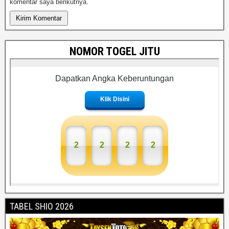
komentar saya berikutnya.
NOMOR TOGEL JITU
TABEL SHIO 2026