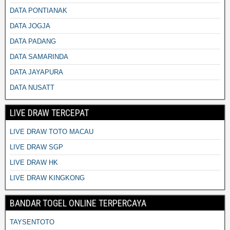
DATA PONTIANAK
DATA JOGJA
DATA PADANG
DATA SAMARINDA
DATA JAYAPURA
DATA NUSATT
LIVE DRAW TERCEPAT
LIVE DRAW TOTO MACAU
LIVE DRAW SGP
LIVE DRAW HK
LIVE DRAW KINGKONG
BANDAR TOGEL ONLINE TERPERCAYA
TAYSENTOTO