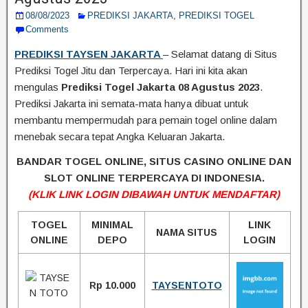
08/08/2023
PREDIKSI JAKARTA
,
PREDIKSI TOGEL
Comments
PREDIKSI TAYSEN JAKARTA
– Selamat datang di Situs
Prediksi Togel Jitu dan Terpercaya. Hari ini kita akan
mengulas
Prediksi Togel Jakarta 08 Agustus 2023
.
Prediksi Jakarta ini semata-mata hanya dibuat untuk
membantu mempermudah para pemain togel online dalam
menebak secara tepat Angka Keluaran Jakarta.
BANDAR TOGEL ONLINE, SITUS CASINO ONLINE DAN
SLOT ONLINE TERPERCAYA DI INDONESIA.
(KLIK LINK LOGIN DIBAWAH UNTUK MENDAFTAR)
TOGEL
MINIMAL
LINK
NAMA SITUS
ONLINE
DEPO
LOGIN
Rp 10.000
TAYSENTOTO