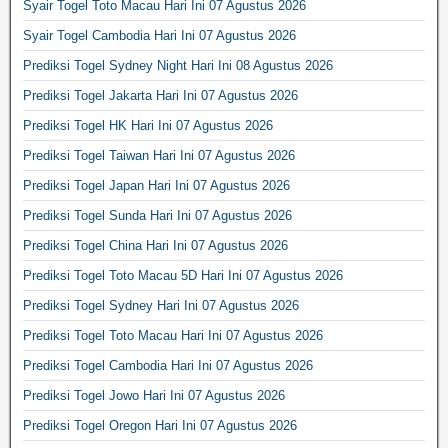
Syair Togel Toto Macau Hari Ini 07 Agustus 2026
Syair Togel Cambodia Hari Ini 07 Agustus 2026
Prediksi Togel Sydney Night Hari Ini 08 Agustus 2026
Prediksi Togel Jakarta Hari Ini 07 Agustus 2026
Prediksi Togel HK Hari Ini 07 Agustus 2026
Prediksi Togel Taiwan Hari Ini 07 Agustus 2026
Prediksi Togel Japan Hari Ini 07 Agustus 2026
Prediksi Togel Sunda Hari Ini 07 Agustus 2026
Prediksi Togel China Hari Ini 07 Agustus 2026
Prediksi Togel Toto Macau 5D Hari Ini 07 Agustus 2026
Prediksi Togel Sydney Hari Ini 07 Agustus 2026
Prediksi Togel Toto Macau Hari Ini 07 Agustus 2026
Prediksi Togel Cambodia Hari Ini 07 Agustus 2026
Prediksi Togel Jowo Hari Ini 07 Agustus 2026
Prediksi Togel Oregon Hari Ini 07 Agustus 2026