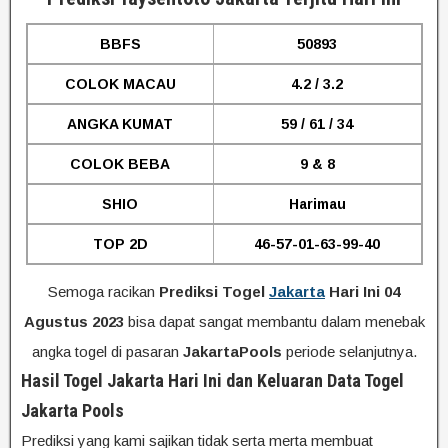
BBFS
50893
COLOK MACAU
4.2 / 3.2
ANGKA KUMAT
59 / 61 / 34
COLOK BEBA
9 & 8
SHIO
Harimau
TOP 2D
46-57
-01-63-99-40
Semoga racikan
Prediksi Togel
Jakarta
Hari Ini 04
Agustus 2023
bisa dapat sangat membantu dalam menebak
angka togel di pasaran
JakartaPools
periode selanjutnya.
Hasil Togel Jakarta Hari Ini dan Keluaran Data Togel
Jakarta Pools
Prediksi yang kami sajikan tidak serta merta membuat