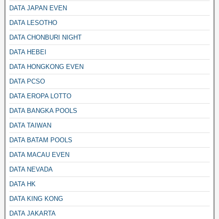
DATA JAPAN EVEN
DATA LESOTHO
DATA CHONBURI NIGHT
DATA HEBEI
DATA HONGKONG EVEN
DATA PCSO
DATA EROPA LOTTO
DATA BANGKA POOLS
DATA TAIWAN
DATA BATAM POOLS
DATA MACAU EVEN
DATA NEVADA
DATA HK
DATA KING KONG
DATA JAKARTA