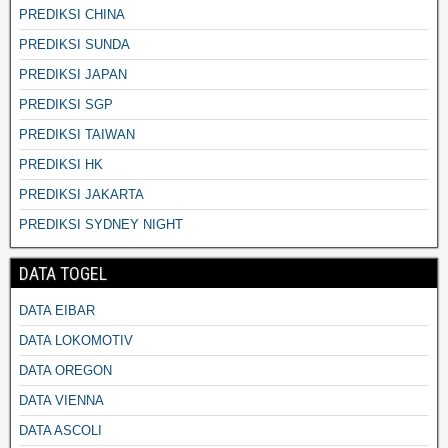
PREDIKSI CHINA
PREDIKSI SUNDA
PREDIKSI JAPAN
PREDIKSI SGP
PREDIKSI TAIWAN
PREDIKSI HK
PREDIKSI JAKARTA
PREDIKSI SYDNEY NIGHT
DATA TOGEL
DATA EIBAR
DATA LOKOMOTIV
DATA OREGON
DATA VIENNA
DATA ASCOLI