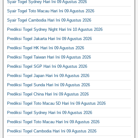
Syair Togel Sydney Hari Ini 09 Agustus 2026
Syair Togel Toto Macau Hari Ini 09 Agustus 2026
Syair Togel Cambodia Hari Ini 09 Agustus 2026
Prediksi Togel Sydney Night Hari Ini 10 Agustus 2026
Prediksi Togel Jakarta Hari Ini 09 Agustus 2026
Prediksi Togel HK Hari Ini 09 Agustus 2026
Prediksi Togel Taiwan Hari Ini 09 Agustus 2026
Prediksi Togel SGP Hari Ini 09 Agustus 2026
Prediksi Togel Japan Hari Ini 09 Agustus 2026
Prediksi Togel Sunda Hari Ini 09 Agustus 2026
Prediksi Togel China Hari Ini 09 Agustus 2026
Prediksi Togel Toto Macau 5D Hari Ini 09 Agustus 2026
Prediksi Togel Sydney Hari Ini 09 Agustus 2026
Prediksi Togel Toto Macau Hari Ini 09 Agustus 2026
Prediksi Togel Cambodia Hari Ini 09 Agustus 2026