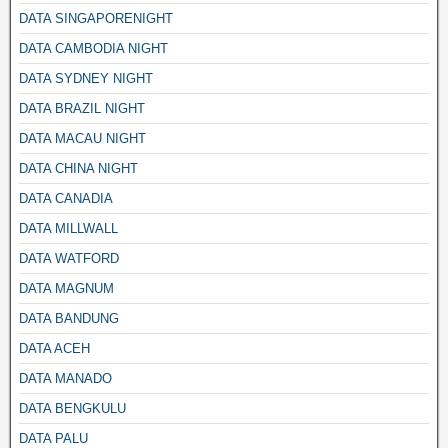
DATA SINGAPORENIGHT
DATA CAMBODIA NIGHT
DATA SYDNEY NIGHT
DATA BRAZIL NIGHT
DATA MACAU NIGHT
DATA CHINA NIGHT
DATA CANADIA
DATA MILLWALL
DATA WATFORD
DATA MAGNUM
DATA BANDUNG
DATA ACEH
DATA MANADO
DATA BENGKULU
DATA PALU