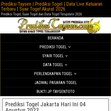
Prediksi Taysen | Prediksi Togel | Data Live Keluaran
Terbaru | Syair Togel Akurat 2026
Prediksi Togel, Syair Togel dan Data Togel Terupdate 2026
BERANDA
PREDIKSI TOGEL
SYAIR TOGEL
DATA TOGEL
PERLENGKAPAN TOGEL
JADWAL PASARAN TOGEL
BUKTI JP TAYSENTOTO
Prediksi Togel Jakarta Hari Ini 04
Agustus 2023