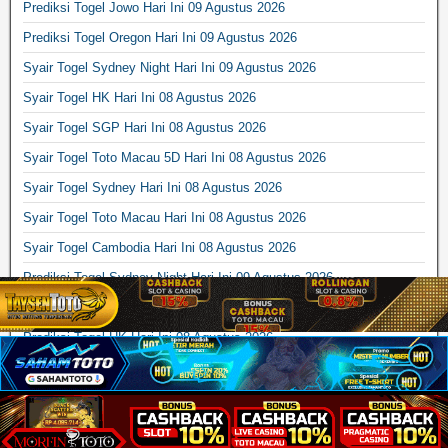
Prediksi Togel Jowo Hari Ini 09 Agustus 2026
Prediksi Togel Oregon Hari Ini 09 Agustus 2026
Syair Togel Sydney Night Hari Ini 09 Agustus 2026
Syair Togel HK Hari Ini 08 Agustus 2026
Syair Togel SGP Hari Ini 08 Agustus 2026
Syair Togel Toto Macau 5D Hari Ini 08 Agustus 2026
Syair Togel Sydney Hari Ini 08 Agustus 2026
Syair Togel Toto Macau Hari Ini 08 Agustus 2026
Syair Togel Cambodia Hari Ini 08 Agustus 2026
Prediksi Togel Sydney Night Hari Ini 09 Agustus 2026
Prediksi Togel Jakarta Hari Ini 08 Agustus 2026
Prediksi Togel HK Hari Ini 08 Agustus 2026
Prediksi Togel, Data Live Keluaran Terbaru, Syair Togel Akurat © 2025