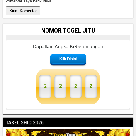
komentar saya berikutnya.
NOMOR TOGEL JITU
TABEL SHIO 2026