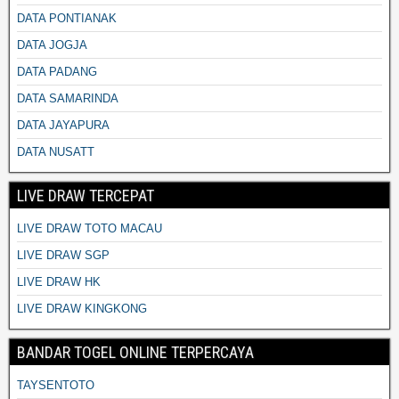
DATA PONTIANAK
DATA JOGJA
DATA PADANG
DATA SAMARINDA
DATA JAYAPURA
DATA NUSATT
LIVE DRAW TERCEPAT
LIVE DRAW TOTO MACAU
LIVE DRAW SGP
LIVE DRAW HK
LIVE DRAW KINGKONG
BANDAR TOGEL ONLINE TERPERCAYA
TAYSENTOTO