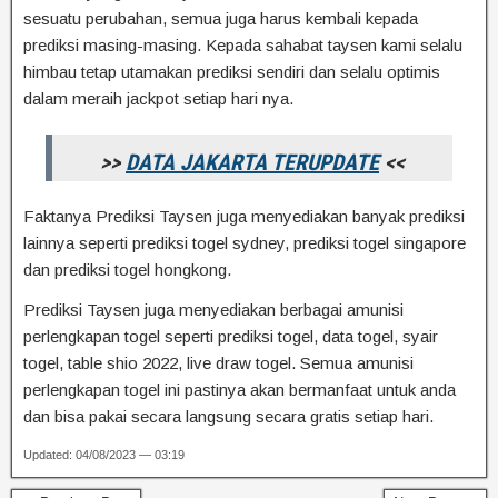
sesuatu perubahan, semua juga harus kembali kepada
prediksi masing-masing. Kepada sahabat taysen kami selalu
himbau tetap utamakan prediksi sendiri dan selalu optimis
dalam meraih jackpot setiap hari nya.
>>
DATA JAKARTA TERUPDATE
<<
Faktanya Prediksi Taysen juga menyediakan banyak prediksi
lainnya seperti prediksi togel sydney, prediksi togel singapore
dan prediksi togel hongkong.
Prediksi Taysen juga menyediakan berbagai amunisi
perlengkapan togel seperti prediksi togel, data togel, syair
togel, table shio 2022, live draw togel. Semua amunisi
perlengkapan togel ini pastinya akan bermanfaat untuk anda
dan bisa pakai secara langsung secara gratis setiap hari.
Updated: 04/08/2023 — 03:19